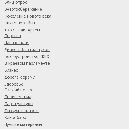
Блиц-опрос
Энергосбережение
Поколение нового века
Никто не забыт
Твои люди, Артем
Персона
Лица власти
Диалоги без галстуков
Благоустройство, ЖКХ
В краевом парламенте
Бизнес
Дорога к храму
Здоровье
Свежий ветер
Проишествия
Парк культуры
Физкульт привет!
Кинообзор
Лучшие материалы