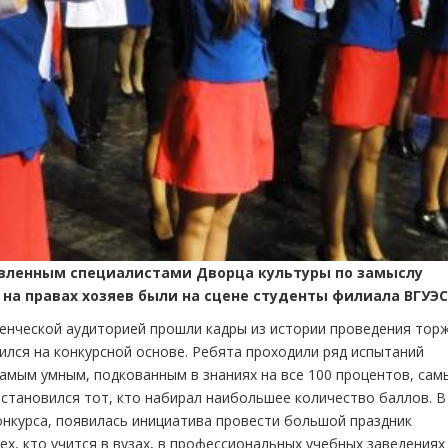
овленным специалистами Дворца культуры по замыслу
 на правах хозяев были на сцене студенты филиала ВГУЭС
енческой аудиторией прошли кадры из истории проведения торж
ился на конкурсной основе. Ребята проходили ряд испытаний
самым умным, подкованным в знаниях на все 100 процентов, са
тановился тот, кто набирал наибольшее количество баллов. В
конкурса, появилась инициатива провести большой праздник
ех, кто учится в вузах, в профессиональных учебных заведениях