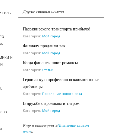
Другие статьи номера
итель
Пассажирского транспорта прибыло!
го
Категория:
Мой город
».
Филиалу продлили век
Категория:
Мой город
мики и
Когда финансы поют романсы
 и
Категория:
Статьи
Героическую профессию осваивают юные
артёмовцы
н,
Категория:
Поколение нового века
В дружбе с кроликом и тигром
Категория:
Мой город
 кто
Еще в категории «
Поколение нового
и
века
»