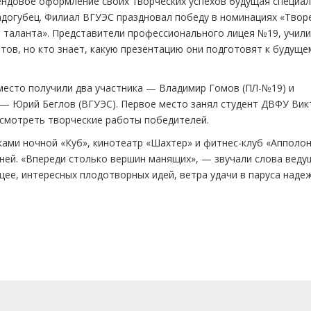
тендовое оформление своих творческих успехов будущая специа
адогубец. Филиал ВГУЭС праздновал победу в номинациях «Твор
ни таланта». Представители профессионального лицея №19, учил
тов, но кто знает, какую презентацию они подготовят к будуще
место получили два участника — Владимир Гомов (ПЛ-№19) и
 — Юрий Беглов (ВГУЭС). Первое место занял студент ДВФУ Вик
посмотреть творческие работы победителей.
ками ночной «Куб», кинотеатр «Шахтер» и фитнес-клуб «Апполон
ней. «Впереди столько вершин манящих», — звучали слова веду
ее, интересных плодотворных идей, ветра удачи в паруса наде