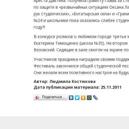
Ареста Давтяна. Получила грамоту главы за с
по защите в чрезвычайных ситуациях Оксана Л
рук студенческих», «Богатырская сила» и «Гра
№24 и школьники пока оказались слабее студен
году?!
В конкурсе роликов о любимом городе третье 
Екатерина Тимощенко (школа №35). На втором
Везовский. Сидящие в зале смогли на экране 
Участников праздника наградили своими подар
Фестиваль закончился общей студенческой пес
Они желали всем позитивного настроя на будущ
Автор: Людмила Костюкова
Дата публикации материала: 25.11.2011
Поделиться…