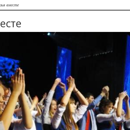
узья вместе
есте