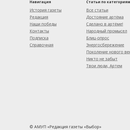
Навигация
Статьи по категория
История газеты
Все статьи
Редакция
Достояние артёма
Наши победы
Сделано в артёме!
Контакты
Народный промысел
Подписка
Блиц-опрос
Справочная
Энергосбережение
Поколение нового ве
Никто не забыт
Твои люди, Артем
© АМУП «Редакция газеты «Выбор»