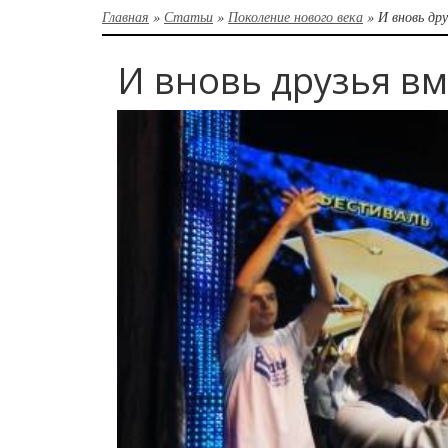
Главная
»
Статьи
»
Поколение нового века
»
И вновь др
И вновь друзья вм