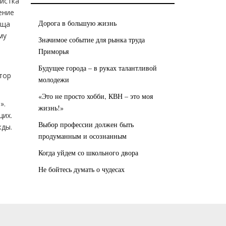
листка
ение
Дорога в большую жизнь
ища
му
Значимое событие для рынка труда
Приморья
Будущее города – в руках талантливой
тор
молодежи
«Это не просто хобби, КВН – это моя
».
жизнь!»
щих.
Выбор профессии должен быть
жды.
продуманным и осознанным
Когда уйдем со школьного двора
Не бойтесь думать о чудесах