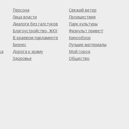
м
Персона
Свежий ветер
Лица власти
Проишествия
Диалоги без галстуков
Парк культуры
Благоустройство, ЖКХ
Физкульт привет!
В краевом парламенте
Кинообзор
Бизнес
Лучшие материалы
ка
Дорога к храму
Мой город
Здоровье
Общество