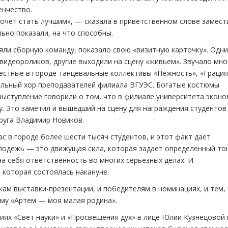
енчество.
 хочет стать лучшим», — сказала в приветственном слове замест
ьно показали, на что способны.
яли сборную команду, показало свою «визитную карточку». Одни
видеороликов, другие выходили на сцену «живьем». Звучало мно
естные в городе танцевальные коллективы «Нежность», «Грация
ельный хор преподавателей филиала ВГУЭС. Богатые костюмы
ыступление говорили о том, что в филиале университета эконо
. Это заметил и вышедший на сцену для награждения студентов
руга Владимир Новиков.
ас в городе более шести тысяч студентов, и этот факт дает
лодежь — это движущая сила, которая задает определенный то
а себя ответственность во многих серьезных делах. И
 которая состоялась накануне.
кам выставки-презентации, и победителям в номинациях, и тем,
ему «Артем — моя малая родина».
иях «Свет науки» и «Просвещения дух» в лице Юлии Кузнецовой 