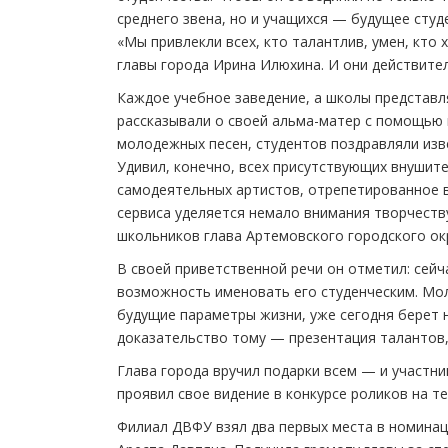
среднего звена, но и учащихся — будущее студ
«Мы привлекли всех, кто талантлив, умен, кто
главы города Ирина Илюхина. И они действител
Каждое учебное заведение, а школы представл
рассказывали о своей альма-матер с помощью 
молодежных песен, студентов поздравляли изв
Удивил, конечно, всех присутствующих внушит
самодеятельных артистов, отрепетированное в
сервиса уделяется немало внимания творчеству
школьников глава Артемовского городского ок
В своей приветственной речи он отметил: сейч
возможность именовать его студенческим. Мо
будущие параметры жизни, уже сегодня берет н
доказательство тому — презентация талантов,
Глава города вручил подарки всем — и участни
проявил свое видение в конкурсе роликов на т
Филиал ДВФУ взял два первых места в номинац