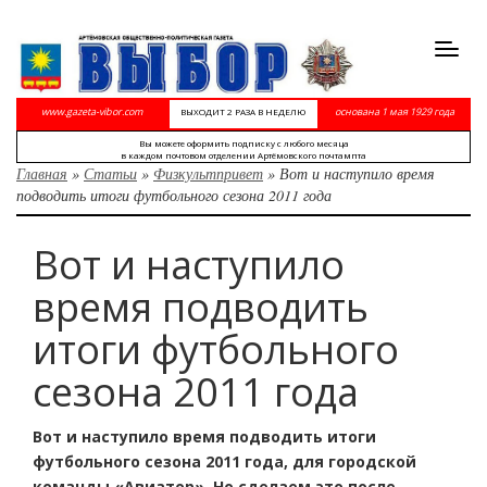
Toggl
navig
www.gazeta-vibor.com
основана 1 мая 1929 года
ВЫХОДИТ 2 РАЗА В НЕДЕЛЮ
Вы можете оформить подписку с любого месяца
в каждом почтовом отделении Артёмовского почтампта
Главная
»
Статьи
»
Физкультпривет
»
Вот и наступило время
подводить итоги футбольного сезона 2011 года
Вот и наступило
время подводить
итоги футбольного
сезона 2011 года
Вот и наступило время подводить итоги
футбольного сезона 2011 года, для городской
команды «Авиатор». Но сделаем это после