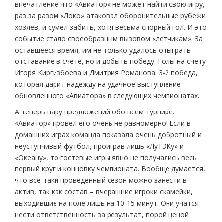
впечатление что «Авиатор» не может найти свою игру,
раз за разом «Локо» атаковал оборонительные рубежи
хозяев, и сумел забить, хотя весьма спорный гол. И это
событие стало своеобразным вызовом «летчикам». За
оставшееся время, им не только удалось отыграть
отставание в счете, но и добыть победу. Голы на счету
Игоря Киргизбоева и Дмитрия Романова. 3-2 победа,
которая дарит надежду на удачное выступление
обновленного «Авиатора» в следующих чемпионатах.
А теперь пару предложений обо всем турнире.
«Авиатор» провел его очень не равномерно! Если в
домашних играх команда показала очень добротный и
неуступчивый футбол, проиграв лишь «ЛуТЭКу» и
«Океану», то гостевые игры явно не получались весь
первый круг и концовку чемпионата. Вообще думается,
что все-таки проведенный сезон можно занести в
актив, так как состав – вчерашние игроки скамейки,
выходившие на поле лишь на 10-15 минут. Они учатся
нести ответственность за результат, порой ценой