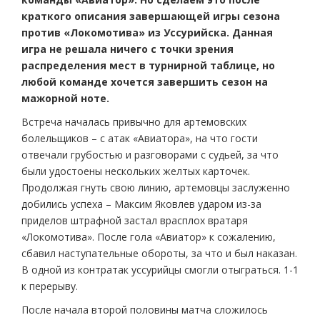
краткого описания завершающей игры сезона
против «Локомотива» из Уссурийска. Данная
игра не решала ничего с точки зрения
распределения мест в турнирной таблице, но
любой команде хочется завершить сезон на
мажорной ноте.
Встреча началась привычно для артемовских
болельщиков – с атак «Авиатора», на что гости
отвечали грубостью и разговорами с судьей, за что
были удостоены нескольких желтых карточек.
Продолжая гнуть свою линию, артемовцы заслуженно
добились успеха – Максим Яковлев ударом из-за
приделов штрафной застал врасплох вратаря
«Локомотива». После гола «Авиатор» к сожалению,
сбавил наступательные обороты, за что и был наказан.
В одной из контратак уссурийцы смогли отыграться. 1-1
к перерыву.
После начала второй половины матча сложилось