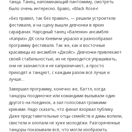
танца. Танец, напоминающий пантомиму, смотреть
было очень интересно. Браво, «Black Rose»!
«Без правил, так без правил», — решили устроители
фестиваля, и на сцену вышли девчонки в ярких
сарафанах. Народный танец «Валенки» ансамбля
«Каприз» ДК села Кневичи украсил и разнообразил
программу фестиваля. Так же, как и восточные
красавицы из ансамбля «Джойс». Девчонки привлекают
своей стабильностью, их не приходится упрашивать,
они не зазнаются и не капризничают, а просто
приходят и танцуют, с каждым разом всё лучше и
лучше…
Завершил программу, конечно же, баттл, когда
танцоры поодиночке или командами вызывали один
другого на поединок, а зал голосовал громкими
криками. Надо сказать, что финал взорвал публику.
Даже представительные отцы семейств и дамы вопили,
свистели и хлопали не хуже молодёжи. Разгорячённые
танцоры показывали всё, что могли изобразить.