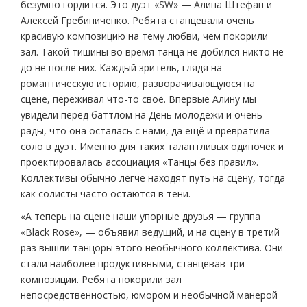
безумно гордится. Это дуэт «SW» — Алина Штефан и
Алексей Гребиниченко. Ребята станцевали очень
красивую композицию на тему любви, чем покорили
зал. Такой тишины во время танца не добился никто не
до не после них. Каждый зритель, глядя на
романтическую историю, разворачивающуюся на
сцене, переживал что-то своё. Впервые Алину мы
увидели перед баттлом на День молодёжи и очень
рады, что она осталась с нами, да ещё и превратила
соло в дуэт. Именно для таких талантливых одиночек и
проектировалась ассоциация «Танцы без правил».
Коллективы обычно легче находят путь на сцену, тогда
как солисты часто остаются в тени.
«А теперь на сцене наши упорные друзья — группа
«Black Rose», — объявил ведущий, и на сцену в третий
раз вышли танцоры этого необычного коллектива. Они
стали наиболее продуктивными, станцевав три
композиции. Ребята покорили зал
непосредственностью, юмором и необычной манерой