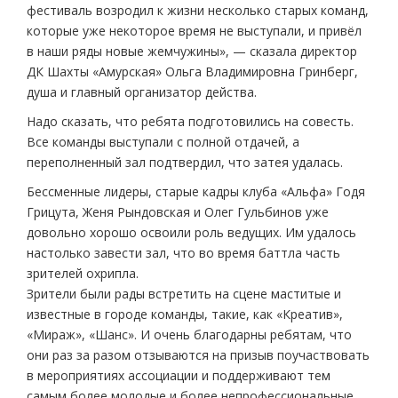
фестиваль возродил к жизни несколько старых команд,
которые уже некоторое время не выступали, и привёл
в наши ряды новые жемчужины», — сказала директор
ДК Шахты «Амурская» Ольга Владимировна Гринберг,
душа и главный организатор действа.
Надо сказать, что ребята подготовились на совесть.
Все команды выступали с полной отдачей, а
переполненный зал подтвердил, что затея удалась.
Бессменные лидеры, старые кадры клуба «Альфа» Годя
Грицута, Женя Рындовская и Олег Гульбинов уже
довольно хорошо освоили роль ведущих. Им удалось
настолько завести зал, что во время баттла часть
зрителей охрипла.
Зрители были рады встретить на сцене маститые и
известные в городе команды, такие, как «Креатив»,
«Мираж», «Шанс». И очень благодарны ребятам, что
они раз за разом отзываются на призыв поучаствовать
в мероприятиях ассоциации и поддерживают тем
самым более молодые и более непрофессиональные