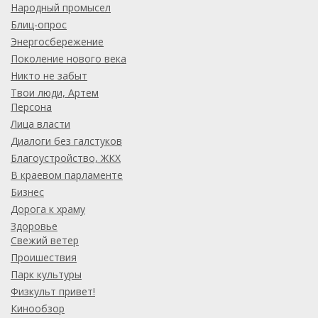
Народный промысел
Блиц-опрос
Энергосбережение
Поколение нового века
Никто не забыт
Твои люди, Артем
Персона
Лица власти
Диалоги без галстуков
Благоустройство, ЖКХ
В краевом парламенте
Бизнес
Дорога к храму
Здоровье
Свежий ветер
Проишествия
Парк культуры
Физкульт привет!
Кинообзор