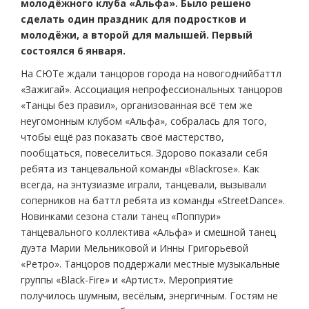
молодёжного клуба «Альфа». Было решено
сделать один праздник для подростков и
молодёжи, а второй для малышей. Первый
состоялся 6 января.
На СЮТе ждали танцоров города на новогоднийбаттл
«Зажигай». Ассоциация непрофессиональных танцоров
«Танцы без правил», организованная всё тем же
неугомонным клубом «Альфа», собралась для того,
чтобы ещё раз показать своё мастерство,
пообщаться, повеселиться. Здорово показали себя
ребята из танцевальной команды «Blackrose». Как
всегда, на энтузиазме играли, танцевали, вызывали
соперников на баттл ребята из команды «StreetDance».
Новинками сезона стали танец «Поппури»
танцевального коллектива «Альфа» и смешной танец
дуэта Марии Мельниковой и Инны Григорьевой
«Ретро». Танцоров поддержали местные музыкальные
группы «Black-Fire» и «Артист». Мероприятие
получилось шумным, весёлым, энергичным. Гостям не