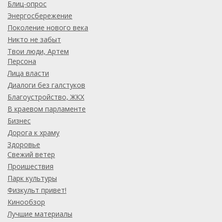
Блиц-опрос
Энергосбережение
Поколение нового века
Никто не забыт
Твои люди, Артем
Персона
Лица власти
Диалоги без галстуков
Благоустройство, ЖКХ
В краевом парламенте
Бизнес
Дорога к храму
Здоровье
Свежий ветер
Проишествия
Парк культуры
Физкульт привет!
Кинообзор
Лучшие материалы