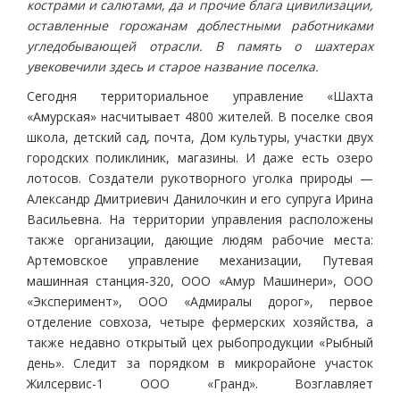
кострами и салютами, да и прочие блага цивилизации,
оставленные горожанам доблестными работниками
угледобывающей отрасли. В память о шахтерах
увековечили здесь и старое название поселка.
Сегодня территориальное управление «Шахта
«Амурская» насчитывает 4800 жителей. В поселке своя
школа, детский сад, почта, Дом культуры, участки двух
городских поликлиник, магазины. И даже есть озеро
лотосов. Создатели рукотворного уголка природы —
Александр Дмитриевич Данилочкин и его супруга Ирина
Васильевна. На территории управления расположены
также организации, дающие людям рабочие места:
Артемовское управление механизации, Путевая
машинная станция-320, ООО «Амур Машинери», ООО
«Эксперимент», ООО «Адмиралы дорог», первое
отделение совхоза, четыре фермерских хозяйства, а
также недавно открытый цех рыбопродукции «Рыбный
день». Следит за порядком в микрорайоне участок
Жилсервис-1 ООО «Гранд». Возглавляет