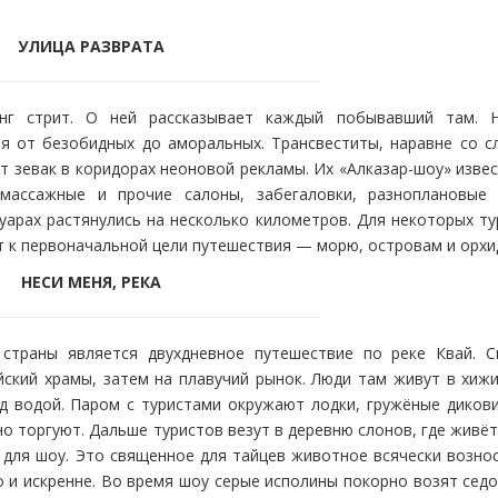
УЛИЦА РАЗВРАТА
г стрит. О ней рассказывает каждый побывавший там. 
я от безобидных до аморальных. Трансвеститы, наравне со с
т зевак в коридорах неоновой рекламы. Их «Алказар-шоу» изве
 массажные и прочие салоны, забегаловки, разноплановые 
уарах растянулись на несколько километров. Для некоторых т
 к первоначальной цели путешествия — морю, островам и орхи
НЕСИ МЕНЯ, РЕКА
траны является двухдневное путешествие по реке Квай. С
айский храмы, затем на плавучий рынок. Люди там живут в хиж
над водой. Паром с туристами окружают лодки, гружёные диков
о торгуют. Дальше туристов везут в деревню слонов, где живё
 для шоу. Это священное для тайцев животное всячески возно
о и искренне. Во время шоу серые исполины покорно возят сед