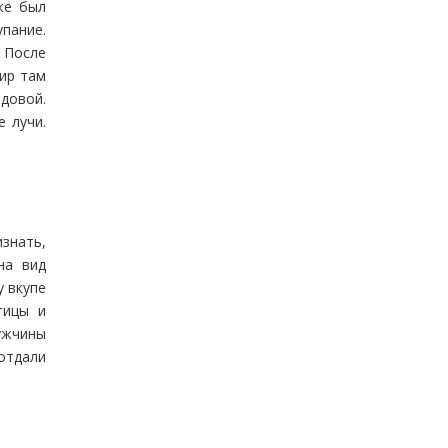
же был
пание.
 После
Мир там
довой.
 лучи.
знать,
на вид
у вкупе
тицы и
ужчины
 отдали