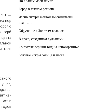
По волнам моей памяти
Город в южном регионе
иант —
Изгиб гитары желтой ты обнимаешь
сих пор
нежно…
королю
Обручение с Золотым кольцом
й герб
в цвета
В краю, созданном вулканами
альной
Со взятых вершин видны непокорённые
и таец
Золотые искры солнца и песка
стного
 у нас,
одства.
дят как
. Вот и
 годов