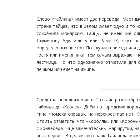
Слово «тайланд» имеет два перевода. Местны
страна тайцев, что в целом имеет одно и то ж
сохранила монархию. Тайцы, не имеющие од
Пхумипону Адульядету или Раме IX, чтут ч
определённых цветов. По случаю приезда или 
гостя или именинника, тем самым выражают п
лестнице. Но что однозначно отметила для с
пешком или едет на джипе.
Средства передвижения в Паттайе разнообраз
гибрида до «Харлея». Днём на городских дорог
типа «помеха справа», на перекрестках нет. 
Стоить отметить, что «Короллы» или «Короны» 
с конвейера. Ещё замечательны маршрутки, наз
весь сервис. В целом автопарк Тайланда мож