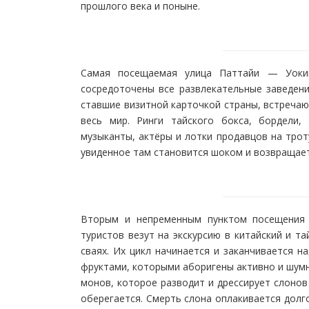
прошлого века и поныне.
Самая посещаемая улица Паттайи — Уокин
сосредоточены все развлекательные заведени
ставшие визитной карточкой страны, встречаю
весь мир. Ринги тайского бокса, бордели,
музыканты, актёры и лотки продавцов на трот
увиденное там становится шоком и возвращает
Вторым и непременным пунктом посещения с
туристов везут на экскурсию в китайский и т
сваях. Их цикл начинается и заканчивается 
фруктами, которыми аборигены активно и шумн
монов, которое разводит и дрессирует слонов
оберегается. Смерть слона оплакивается долг