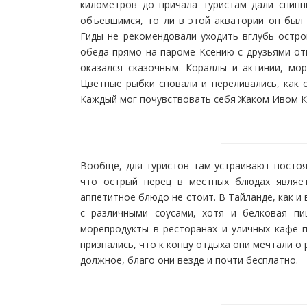
километров до причала туристам дали спинн
объевшимся, то ли в этой акватории он был 
Гиды не рекомендовали уходить вглубь остро
обеда прямо на пароме Ксению с друзьями отв
оказался сказочным. Кораллы и актинии, мо
Цветные рыбки сновали и переливались, как 
Каждый мог почувствовать себя Жаком Ивом К
Вообще, для туристов там устраивают постоя
что острый перец в местных блюдах являет
аппетитное блюдо не стоит. В Тайланде, как и
с различными соусами, хотя и белковая пи
морепродукты в ресторанах и уличных кафе 
признались, что к концу отдыха они мечтали о
должное, благо они везде и почти бесплатно.