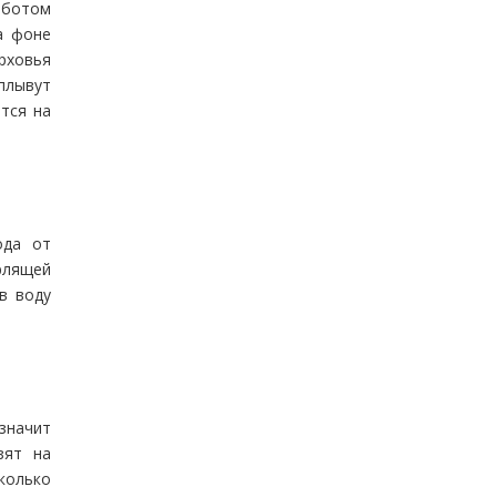
оботом
а фоне
рховья
плывут
тся на
ода от
урлящей
в воду
значит
зят на
колько