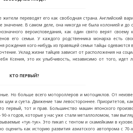
е жители переводят его как свободная страна. Английский вар
е значение. В самом деле, она никогда не была колонией и до 
нозначного вероисповедания, как один свято верят своему 
ленов его семьи. У каждого родственника монарха есть сво
дня рождения кого-нибудь из правящей семьи тайцы одеваются 
очтение. Уклад жизни тайцев зависит от расположения на соци
ебя Ксения, это их улыбчивость, независимо от того, идет л
КТО ПЕРВЫЙ?
ные. Но больше всего мотороллеров и мотоциклов. От неизве
ах шум и суета. Движение там левостороннее. Приоритетов, как
Кто первый, тот и прав. Большинство машин японского произв
90-х годов, которые у нас уже стали металлоломом, там выгля
ываемые «тук-тук». Это пикап с тентом и скамейками в кузове
но оценить как историю развития азиатского автопрома с 70-х