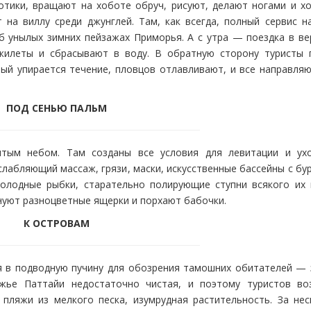
отики, вращают на хоботе обруч, рисуют, делают ногами и х
на виллу среди джунглей. Там, как всегда, полный сервис н
б унылых зимних пейзажах Приморья. А с утра — поездка в ве
 жилеты и сбрасывают в воду. В обратную сторону туристы 
рый упирается течение, пловцов отлавливают, и все направляю
ПОД СЕНЬЮ ПАЛЬМ
ытым небом. Там созданы все условия для левитации и ух
слабляющий массаж, грязи, маски, искусственные бассейны с б
голодные рыбки, старательно полирующие ступни всякого их 
снуют разноцветные ящерки и порхают бабочки.
К ОСТРОВАМ
я в подводную пучину для обозрения тамошних обитателей — 
жье Паттайи недостаточно чистая, и поэтому туристов во
пляжи из мелкого песка, изумрудная растительность. За нес