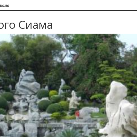
Сиама
ого Сиама