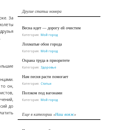
Другие статьи номера
оке. За
молёты
Весна идет — дорогу ей очистим
 друзья
Категория:
Мой город
.
Лохматые обои города
Категория:
Мой город
Охрана труда в приоритете
Большие
Категория:
Здоровье
Нам песня расти помогает
нцами.
Категория:
Статьи
то он,
Ползком под вагонами
истов,
чений,
Категория:
Мой город
рсий до
латить
Еще в категории «
Наш вояж
»