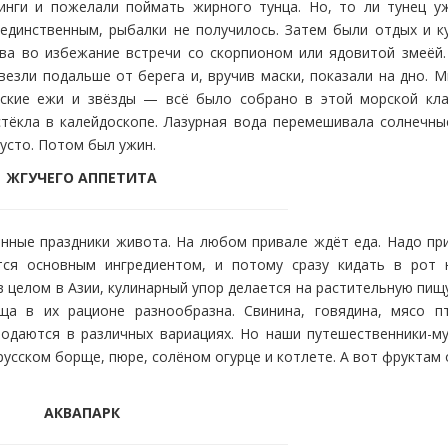
инги и пожелали поймать жирного тунца. Но, то ли тунец у
единственным, рыбалки не получилось. Затем были отдых и ку
ва во избежание встречи со скорпионом или ядовитой змеёй.
езли подальше от берега и, вручив маски, показали на дно. 
рские ежи и звёзды — всё было собрано в этой морской кла
стёкла в калейдоскопе. Лазурная вода перемешивала солнечные
усто. Потом был ужин.
ЖГУЧЕГО АППЕТИТА
нные праздники живота. На любом привале ждёт еда. Надо при
ся основным ингредиентом, и потому сразу кидать в рот 
 в целом в Азии, кулинарный упор делается на растительную пищ
ща в их рационе разнообразна. Свинина, говядина, мясо п
подаются в различных вариациях. Но наши путешественники-м
 русском борще, пюре, солёном огурце и котлете. А вот фруктам
АКВАПАРК