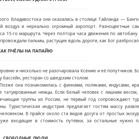
рого Владивостока они оказались в столице Тайланда — Бангк
ый воздух и нереально огромный аэропорт. Разноцветные са
са 15-го маршрута. Через полтора часа движения по автобану
сопровождали пальмы, растущие вдоль дороги, как Бог разбросал
КАК ПЧЁЛЫ НА ПАПАЙЮ
ровню и нисколько не разочаровала Ксению и её попутчиков. 
у бассейн, ресторан со шведским столом.
Позже она познакомилась с финнами, поляками, индусами, ира
 татуированные немцы. Если белый человек с лишним весом, 
тречающие группы из России, не первый год сопровождают тур
ы. Туристическая индустрия предлагает гостям массу развле
еловеком. В прайсе около ста видов досуга от простых экску
, уже входящие в стоимость путёвки, за остальные нужно п
СВОБОДНЫЕ ЛЮДИ