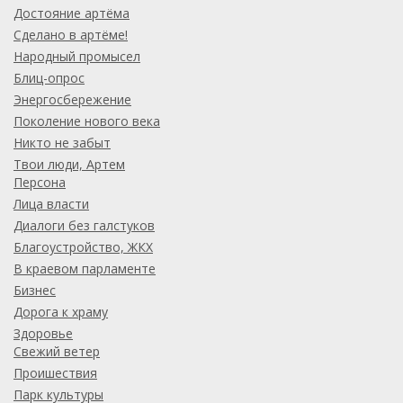
Достояние артёма
Сделано в артёме!
Народный промысел
Блиц-опрос
Энергосбережение
Поколение нового века
Никто не забыт
Твои люди, Артем
Персона
Лица власти
Диалоги без галстуков
Благоустройство, ЖКХ
В краевом парламенте
Бизнес
Дорога к храму
Здоровье
Свежий ветер
Проишествия
Парк культуры