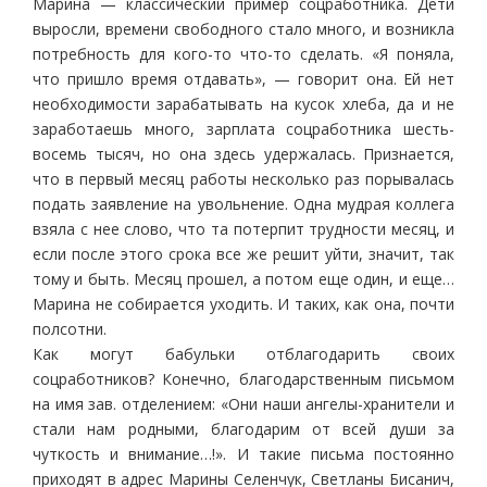
Марина — классический пример соцработника. Дети
выросли, времени свободного стало много, и возникла
потребность для кого-то что-то сделать. «Я поняла,
что пришло время отдавать», — говорит она. Ей нет
необходимости зарабатывать на кусок хлеба, да и не
заработаешь много, зарплата соцработника шесть-
восемь тысяч, но она здесь удержалась. Признается,
что в первый месяц работы несколько раз порывалась
подать заявление на увольнение. Одна мудрая коллега
взяла с нее слово, что та потерпит трудности месяц, и
если после этого срока все же решит уйти, значит, так
тому и быть. Месяц прошел, а потом еще один, и еще…
Марина не собирается уходить. И таких, как она, почти
полсотни.
Как могут бабульки отблагодарить своих
соцработников? Конечно, благодарственным письмом
на имя зав. отделением: «Они наши ангелы-хранители и
стали нам родными, благодарим от всей души за
чуткость и внимание…!». И такие письма постоянно
приходят в адрес Марины Селенчук, Светланы Бисанич,