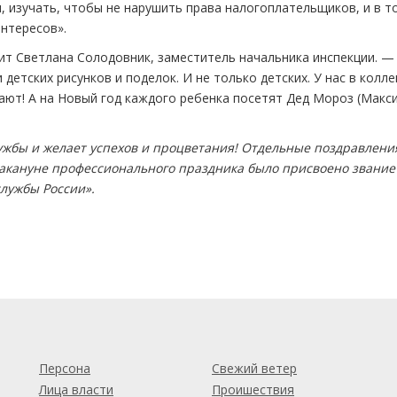
, изучать, чтобы не нарушить права налогоплательщиков, и в т
нтересов».
рит Светлана Солодовник, заместитель начальника инспекции. 
етских рисунков и поделок. И не только детских. У нас в колл
ают! А на Новый год каждого ребенка посетят Дед Мороз (Макс
ужбы и желает успехов и процветания! Отдельные поздравлени
накануне профессионального праздника было присвоено звание
лужбы России».
м
Персона
Свежий ветер
Лица власти
Проишествия