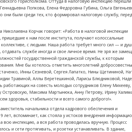
овского горисполкома. Оттуда в налоговую инспекцию перешли
 Геннадьевна Попкова, Елена Федоровна Губина, Ольга Евгеньев
о они были среди тех, кто формировал налоговую службу, пере
 Николаевна Корчак говорит: «Работа в налоговой инспекции
 пришедшие к нам после института, получают колоссальные
в коллективе, с людьми. Наша работа требует много сил — и ду
, отдавать службе иногда и свое личное время. Не зря же заме
олжностей государственной гражданской службы, к которым
вания. Мне бы хотелось отметить многолетний добросовестны
таченко, Инны Сезневой, Сергея Лапатко, Нины Щетининой, На
Лидии Травиной, Аллы Веретешкиной, Ларисы Блюдниковой, Над
ить работающих на совесть молодых сотрудников Елену Михееву,
у Островскую, Максима Мартынюка, Анну Петрову, Ирину Халима
сем здоровья, стабильности и всего самого доброго!».
заместитель начальника отдела кадрового обеспечения и
9 лет, вспоминает, как стояла у истоков внедрения информаци
а всю инспекцию, а вся работа проводилась вручную. Процесс
ось и сети протягивать, и розетки устанавливать. В здание,