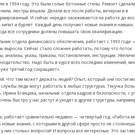
али в 1994 году. Это были голые бетонные стены. Ремонт сделал
елили, люстры вешали. Делали все после работы, вечером и в
ормированный. И сейчас нередко засиживаются на работе до во
ь кипит и бурлит. Каждый день получают новые знания и навыки,
года все сотрудники должны повышать свою квалификацию.
ьник отдела финансового обеспечения, работает с 1993 года: 
чь выросла. Сейчас стало сложнее работать, потому что поток
, анализы, указы, приказы, постановления, инструкции. Увелич
нодательство. Надо быть в курсе всех последних изменений, мн
т уже третий год сокращают».
ей. Что там может держать людей? Опыт, который они постигаю
 службы люди могут работать в любых структурах. Текучка бол
 Ирина Бганцева, начальник отдела кадров и безопасности, с 
очень быстро у нас растут и уходят в другие структуры, наприме
а, работает сравнительно недавно — четвертый год: «Работа м
ь новые знания, с которыми в другой сфере просто не столкнешь
у них столько вопросов! И вопросы все интересные. Это застав