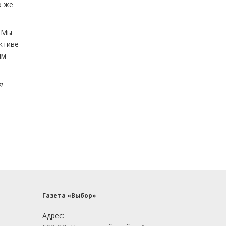
о же
— Мы
ективе
им
я
Газета «Выбор»
Адрес: