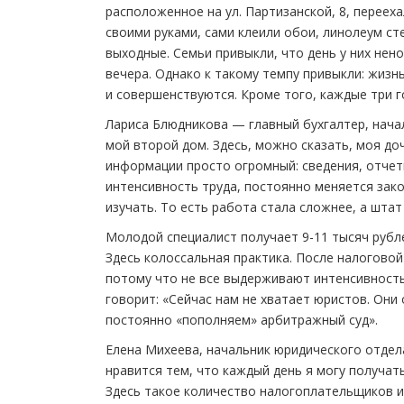
расположенное на ул. Партизанской, 8, переех
своими руками, сами клеили обои, линолеум ст
выходные. Семьи привыкли, что день у них нен
вечера. Однако к такому темпу привыкли: жизн
и совершенствуются. Кроме того, каждые три 
Лариса Блюдникова — главный бухгалтер, начал
мой второй дом. Здесь, можно сказать, моя до
информации просто огромный: сведения, отчеты
интенсивность труда, постоянно меняется зако
изучать. То есть работа стала сложнее, а шта
Молодой специалист получает 9-11 тысяч рубл
Здесь колоссальная практика. После налоговой
потому что не все выдерживают интенсивность.
говорит: «Сейчас нам не хватает юристов. Они 
постоянно «пополняем» арбитражный суд».
Елена Михеева, начальник юридического отдел
нравится тем, что каждый день я могу получат
Здесь такое количество налогоплательщиков и 