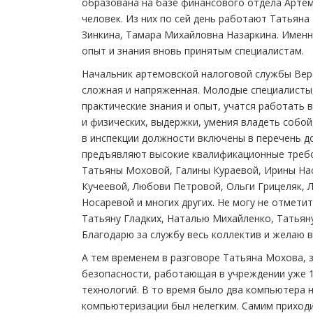
образована на базе финансового отдела Артем
человек. Из них по сей день работают Татьяна
Зинкина, Тамара Михайловна Назаркина. Именн
опыт и знания вновь принятым специалистам.
Начальник артемовской налоговой службы Вера
сложная и напряженная. Молодые специалисты,
практические знания и опыт, учатся работать 
и физических, выдержки, умения владеть собой
в инспекции должности включены в перечень д
предъявляют высокие квалификационные требо
Татьяны Моховой, Галины Кураевой, Ирины Нас
Кучеевой, Любови Петровой, Ольги Грицеляк, 
Носаревой и многих других. Не могу не отмет
Татьяну Гладких, Наталью Михайленко, Татьян
Благодарю за службу весь коллектив и желаю в
А тем временем в разговоре Татьяна Мохова, 
безопасности, работающая в учреждении уже 1
технологий. В то время было два компьютера н
компьютеризации был нелегким. Самим приходил