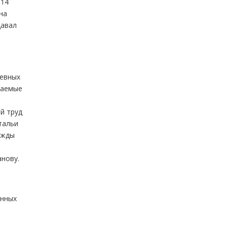
 14
на
давал
шевных
щаемые
й труд
тальи
ежды
нову.
онных