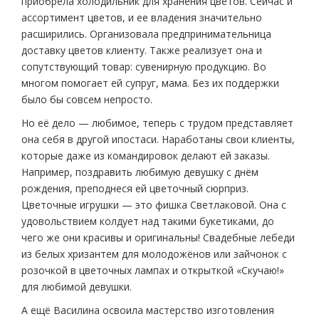
приобрела холодильник для хранения цветов. Сейчас и
ассортимент цветов, и ее владения значительно
расширились. Организовала предпринимательница
доставку цветов клиенту. Также реализует она и
сопутствующий товар: сувенирную продукцию. Во
многом помогает ей супруг, мама. Без их поддержки
было бы совсем непросто.
Но её дело — любимое, теперь с трудом представляет
она себя в другой ипостаси. Наработаны свои клиенты,
которые даже из командировок делают ей заказы.
Например, поздравить любимую девушку с днём
рождения, преподнеся ей цветочный сюрприз.
Цветочные игрушки — это фишка Светлаковой. Она с
удовольствием колдует над такими букетиками, до
чего же они красивы и оригинальны! Свадебные лебеди
из белых хризантем для молодожёнов или зайчонок с
розочкой в цветочных лампах и открыткой «Скучаю!»
для любимой девушки.
А ещё Василина освоила мастерство изготовления