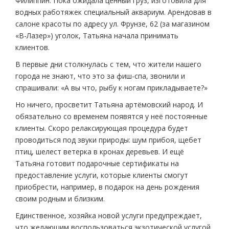
Филиппин. Пока ожидала ценный груз, изготовила для
водных работяжек специальный аквариум. Арендовав в
салоне красоты по адресу ул. Фрунзе, 62 (за магазином
«В-Лазер») уголок, Татьяна начала принимать
клиентов.
В первые дни столкнулась с тем, что жители нашего
города не знают, что это за фиш-спа, звонили и
спрашивали: «А вы что, рыбу к ногам прикладываете?»
Но ничего, просветит Татьяна артёмовский народ. И
обязательно со временем появятся у неё постоянные
клиенты. Скоро релаксирующая процедура будет
проводиться под звуки природы: шум прибоя, щебет
птиц, шелест ветерка в кронах деревьев. И ещё
Татьяна готовит подарочные сертификаты на
предоставление услуги, которые клиенты смогут
приобрести, например, в подарок на день рождения
своим родным и близким.
Единственное, хозяйка новой услуги предупреждает,
что желающим воспользоваться экзотической услугой