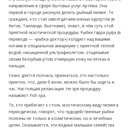
направления в сфере бытовых услуг Артёма. Она
первой в городе рискнула делать рыбный пилинг. Те
граждане, кто стал завсегдатаем южных курортов (в
Китае, Таиланде, Вьетнаме), знают, в чём суть этой
приятной экзотической процедуры. Рыбки гарра руфа (в
переводе — «рыбка-доктор») колдуют над вашими
ногами в специальном аквариуме с приятной тёплой
водой, насыщенной ультрафиолетом, отщипывая
своим беззубым ртом отмершую кожу на пятках и
пальцах.
Сеанс длится полчаса, признаться, это настолько
приятно, что, дали б волю, можно было бы сидеть и
час. Настоящая релаксация. Не зря процедуру
называют Fish-spa.
Те, кто прибегает к столь экзотическому виду пилинга
периодически, говорят, что чудодейственные рыбки
полезны не только в косметических, но и лечебных
целях. Оказывается, эти водные малышки семейства