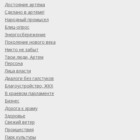
Достояние артёма
Сделано в артёме!
Народный промысел
Блиц-опрос
Энергосбережение
Поколение нового века
Никто не забыт
Твои люди, Артем
Персона
Лица власти
Диалоги без галстуков
Благоустройство, ЖКХ
В краевом парламенте
Бизнес
Дорога к храму
Здоровье
Свежий ветер
Проишествия
Парк культуры