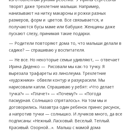
творят даже трехлетние малыши. Например,
нанизывают на нитку макароны и рожки разных
размеров, форм и цветов. Все связывается, и
получаются бусы маме или бабушке. Женщины даже
пускают слезу, принимая такие подарки.
— Родители повторяют дома то, что малыши делали в
садике? — спрашиваю у воспитателя.
— Не все. Но некоторые семьи удивляют, — отвечает
Ирина Диденко — Рисовали мы как-то тучку. Я
вырезала трафареты из линолеума. Трехлетние
«художники» обвели контур и разукрасили. Мы
нарисовали капли. Спрашиваю у ребят: «Что делает
тучка?» — «Плачет» — «Почему?» — «Погода
пасмурная. Солнышко спряталось». На том мы и
договорились. Назавтра один ребенок принес рисунок,
а напротив тучки — солнышко. И лучиков много, да все
подписаны: «Нежный. Ласковый. Веселый. Теплый.
Красивый. Озорной…». Малыш с мамой дома