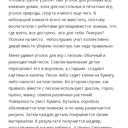
книжкин домик, зона для настольных и печатных игр,
уголок природы, спорта и много еще чего. В
небольшой комнате всего не вместить, поэтому
воспитатели с ребятами договариваются: знаешь, что
где взять; все доступно, все для тебя. Поиграл?
Положи на место. Непослушаек учат коллективно:
давай вместе уберем; посмотри, как надо правильно.
Меня удивил уголок для игр с песком. Обычный и
разноцветный песок. Совсем маленькие детки
пересыпают его в воронках, а старшие создают
картины и налепы. Песок либо садят клеем на бумагу,
либо наносят на пластилин. Во втором случае, как
правило, вместе с песком используют фасоль, горох,
пшено, манку, семена различных растений.
Поверхность (лист бумаги, бутылка, коробка)
обклеивается пластилином, и по нему размечается
рисунок. Затем каждая деталь покрывается своим
материалом. В результате получается шедевр,
изготовленный руками ребенка. У Ирины Сергеевны