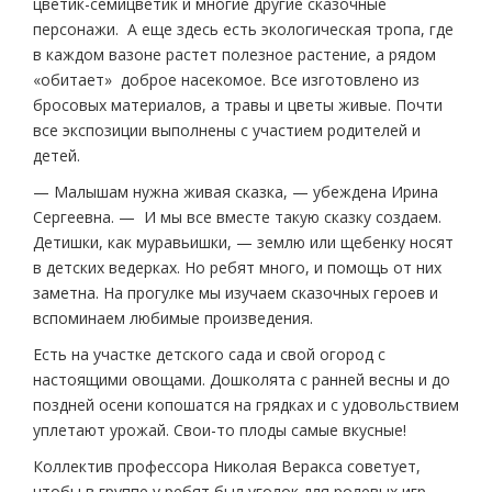
цветик-семицветик и многие другие сказочные
персонажи. А еще здесь есть экологическая тропа, где
в каждом вазоне растет полезное растение, а рядом
«обитает» доброе насекомое. Все изготовлено из
бросовых материалов, а травы и цветы живые. Почти
все экспозиции выполнены с участием родителей и
детей.
— Малышам нужна живая сказка, — убеждена Ирина
Сергеевна. — И мы все вместе такую сказку создаем.
Детишки, как муравьишки, — землю или щебенку носят
в детских ведерках. Но ребят много, и помощь от них
заметна. На прогулке мы изучаем сказочных героев и
вспоминаем любимые произведения.
Есть на участке детского сада и свой огород с
настоящими овощами. Дошколята с ранней весны и до
поздней осени копошатся на грядках и с удовольствием
уплетают урожай. Свои-то плоды самые вкусные!
Коллектив профессора Николая Веракса советует,
чтобы в группе у ребят был уголок для ролевых игр,