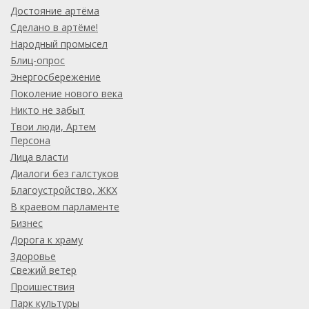
Достояние артёма
Сделано в артёме!
Народный промысел
Блиц-опрос
Энергосбережение
Поколение нового века
Никто не забыт
Твои люди, Артем
Персона
Лица власти
Диалоги без галстуков
Благоустройство, ЖКХ
В краевом парламенте
Бизнес
Дорога к храму
Здоровье
Свежий ветер
Проишествия
Парк культуры