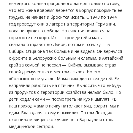
немецкого концентрационного лагеря только потому,
что его жена вовремя вернется в корпус покормить её
грудью, не найдет и бросится искать. С 1943 по 1944
год проведут они в лагере на территории Германии,
пока не придет свобода. Но счастье появится на
горизонте не скоро. Их — трое детей и мать —
сначала отправят во Львов, потом в ссылку — в
Сибирь. Отца она так больше и не видела. Он вернулся
с фронта в Белоруссию больным и слепым, в Алтайский
край за семьей не поехал — Сибирь вызывала страх
своей дремучестью и местом ссылок. Но его
«Солнышко» не угасло. Мама выходила всех детей. Ее
направили работать на птичник. Выносить что-нибудь
из продуктов с территории хозяйства нельзя было. Но
дети ходили сами — посмотреть на кур и цыплят. «В
наш приход мама в печку натолкает яиц, сварит, мы и
едим. Благодаря этому и выжили». Потом Локадия
окончила медицинское училище в Барнауле и стала
медицинской сестрой.