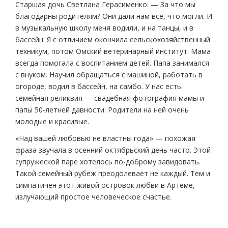
Старшая дочь Светлана Герасименко: — За что мы
благодарны родителям? Они дали нам все, что могли. И
в музыкальную школу меня водили, и на танцы, и в
бассейн. Я с отличием окончила сельскохозяйственный
техникум, потом Омский ветеринарный институт. Мама
всегда помогала с воспитанием детей. Папа занимался
с внуком. Научил обращаться с машиной, работать в
огороде, водил в бассейн, на самбо. У нас есть
семейная реликвия — свадебная фотография мамы и
папы 50-летней давности. Родители на ней очень
молодые и красивые.
«Над вашей любовью не властны года» — похожая
фраза звучала в осенний октябрьский день часто. Этой
супружеской паре хотелось по-доброму завидовать.
Такой семейный рубеж преодолевает не каждый. Тем и
симпатичен этот живой островок любви в Артеме,
излучающий простое человеческое счастье.