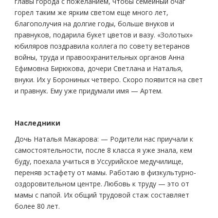
главы города с пожеланием, чтобы семейный очаг
горел таким же ярким светом еще много лет,
благополучия на долгие годы, больше внуков и
правнуков, подарила букет цветов и вазу. «Золотых»
юбиляров поздравила коллега по совету ветеранов
войны, труда и правоохранительных органов Анна
Ефимовна Бирюкова, дочери Светлана и Наталья,
внуки. Их у Борониных четверо. Скоро появится на свет
и правнук. Ему уже придумали имя — Артем.
Наследники
Дочь Наталья Макарова: — Родители нас приучали к
самостоятельности, после 8 класса я уже знала, кем
буду, поехала учиться в Уссурийское медучилище,
переняв эстафету от мамы. Работаю в физкультурно-
оздоровительном центре. Любовь к труду — это от
мамы с папой. Их общий трудовой стаж составляет
более 80 лет.