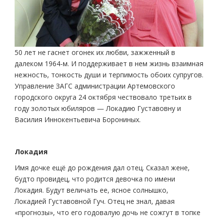
50 лет не гаснет огонек их любви, зажженный в
далеком 1964-м. И поддерживает в нем жизнь взаимная
нежность, тонкость души и терпимость обоих супругов.
Управление ЗАГС администрации Артемовского
городского округа 24 октября чествовало третьих в
году золотых юбиляров — Локадию Густавовну и
Василия Иннокентьевича Борониных.
Локадия
Имя дочке ещё до рождения дал отец. Сказал жене,
будто провидец, что родится девочка по имени
Локадия. Будут величать ее, ясное солнышко,
Локадией Густавовной Гуч. Отец не знал, давая
«прогнозы», что его годовалую дочь не сожгут в топке