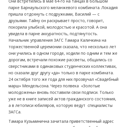
Они встретились в мае 64-го на танцах в большом
парке Барнаульского меланжевого комбината. Локадия
пришла отдохнуть с подружками, Василий — с
друзьями. Тайну он раскрывает просто, говорит,
покорила улыбкой, молодостью и красотой. А она
увидела в парне аккуратность, подтянутость.
Начальник управления ЗАГС Тамара Каличкина на
торжественной церемонии сказала, что несколько лет
они учились в одном городе, ходили по одним и тем же
дорогам, встречали похожие рассветы, общались со
сверстниками в одинаковых студенческих коллективах,
но сказали друг другу «да» только в парке комбината.
24 октября того же года для них прозвучал «Свадебный
марш» Мендельсона. Через полвека «Золотые
молодожены» вновь поставили свои подписи. Только
уже не в книге записей актов гражданского состояния,
а в летописи юбиляров, которую ведут специалисты
ЗАГСа.
Тамара Кузьминична зачитала приветственный адрес