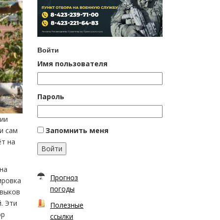
Войти
Имя пользователя
Пароль
ции
Запомнить меня
и сам
ёт на
Войти
 на
Прогноз
ировка
погоды
авыков
. Эти
Полезные
ор
ссылки