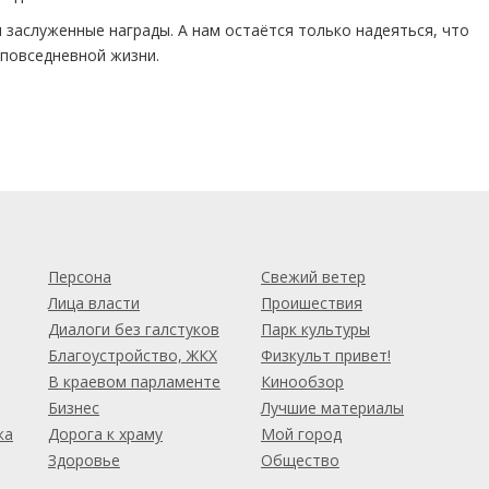
 заслуженные награды. А нам остаётся только надеяться, что
 повседневной жизни.
м
Персона
Свежий ветер
Лица власти
Проишествия
Диалоги без галстуков
Парк культуры
Благоустройство, ЖКХ
Физкульт привет!
В краевом парламенте
Кинообзор
Бизнес
Лучшие материалы
ка
Дорога к храму
Мой город
Здоровье
Общество