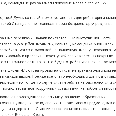
ЮТа, команды не раз занимали призовые места в серьёзных
родской Думы, который помог установить для ребят оригинальн
телей Станции юных техников, произнёс директор учреждения
занные верёвками, начали показательные выступления. Честь
ставлена учащейся школы №2, капитану команды «Орион» Карин
е забираться со страховкой на приличную высоту, передвигать
ать «ромб» и пролазить через узкий лаз из колёсных покрышек.
то это только часть того, что будет отрабатываться на тренаж
тель школы №1, отреагировал на открытие тренажёрного компл
а в каждой школе. Прежде всего, это необходимо для подготовк
но, если что-то где-то случится, эти ребята не растеряются и с
ют воспользоваться подручными средствами, не побоятся высоты
ровала происходящее начальник управления образования
очень нужна для преподавания в школе такого предмета, как 
ициатива директора Станции юных техников нашла своё воплоще
 сделал Вячеслав Квон».