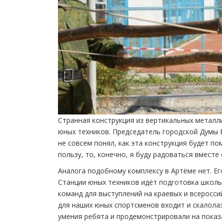
Странная конструкция из вертикальных металл
юных техников. Председатель городской Думы 
не совсем понял, как эта конструкция будет п
пользу, то, конечно, я буду радоваться вместе 
Аналога подобному комплексу в Артёме нет. Ег
Станции юных техников идёт подготовка школь
команд для выступлений на краевых и всеросс
для наших юных спортсменов входит и скалолаз
умения ребята и продемонстрировали на показа