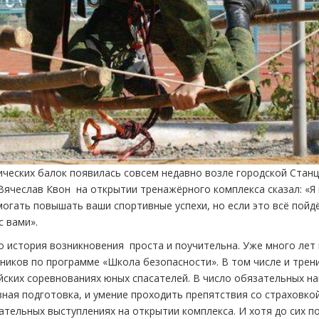
ических балок появилась совсем недавно возле городской Стан
Вячеслав Квон на открытии тренажёрного комплекса сказал: «Я 
омогать повышать ваши спортивные успехи, но если это всё пойд
с вами».
о история возникновения проста и поучительна. Уже много лет
ников по программе «Школа безопасности». В том числе и трен
ийских соревнованиях юных спасателей. В число обязательных н
ная подготовка, и умение проходить препятствия со страховкой
тельных выступлениях на открытии комплекса. И хотя до сих п