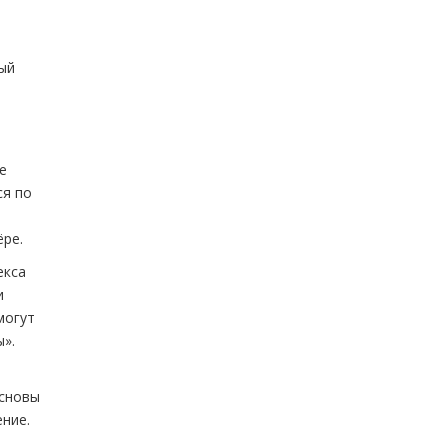
ый
е
ся по
ёре.
екса
и
могут
».
основы
ние.