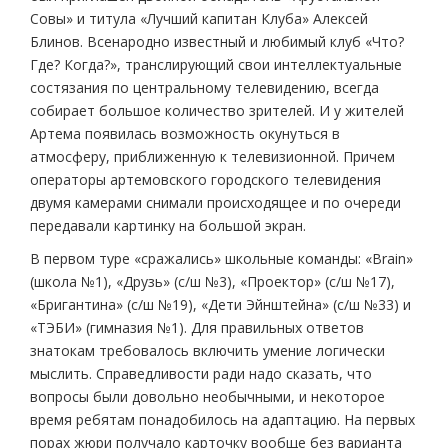
Совы» и титула «Лучший капитан Клуба» Алексей
Блинов. Всенародно известный и любимый клуб «Что?
Где? Когда?», транслирующий свои интеллектуальные
состязания по центральному телевидению, всегда
собирает большое количество зрителей. И у жителей
Артема появилась возможность окунуться в
атмосферу, приближенную к телевизионной. Причем
операторы артемовского городского телевидения
двумя камерами снимали происходящее и по очереди
передавали картинку на большой экран.
В первом туре «сражались» школьные команды: «Brain»
(школа №1), «Друзь» (с/ш №3), «Проектор» (с/ш №17),
«Бригантина» (с/ш №19), «Дети Эйнштейна» (с/ш №33) и
«ТЭБИ» (гимназия №1). Для правильных ответов
знатокам требовалось включить умение логически
мыслить. Справедливости ради надо сказать, что
вопросы были довольно необычными, и некоторое
время ребятам понадобилось на адаптацию. На первых
порах жюри получало карточку вообще без варианта