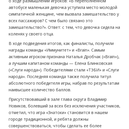
о ходе размышлений игроков: «В переполненном
автобусе маленькая девочка уступила место молодой
симпатичной женщине, чем вызвала замешательство у
всех пассажиров? С чем было связано это
замешательство?». Ответ: с тем, что девочка сидела на
коленях у своего отца.
В ходе подведения итогов, как финалисты, получили
награды команды «Иммунитет» и «Brain». Самым
активным игроком признана Наталья Дробчак («Brain»),
а лучшим капитаном команды — Елена Блинковская
(«Слуги народа»). Победителями стали «ТЭБИ» и «Слуги
народа». Последняя команда также получила титул
абсолютного победителя игры, набрав по результатам
наивысшее количество баллов.
Присутствовавший в зале глава округа Владимир
Новиков, болевший за всех без исключения участников,
отметил, что игра «Знатоки» становится в нашем
городе традиционной, и ребята должны
совершенствоваться, чтобы сделать ее более