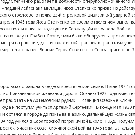
 году Стёпченко работает в должности оперуполномоченного УР
— младший лейтенант милиции. Яков Стёпченко призван в дейст
ского стрелкового полка 23-й стрелковой дивизии 3-й ударной 
 апреля 1945 года Яков Стёпченко со своим отделением выполня
роны противника на подступах к Берлину. Дивизия вела бой за
ь канал Хаупт-Грабен. Разведчики были обнаружены противнико
смотря на ранение, достиг вражеской траншеи и гранатами уни
 смертельно ранен. Звание Героя Советского Союза присвоено 3
Хорольского района в бедной крестьянской семье. В мае 1927 го
тво Приханкайской железной дороги. Осенью 1928 года вместе 
ет работать на Артёмовский рудник — станция Озёрные Ключи,
 куда и поступил учиться Артемий Сергеевич. В конце мая 1930 
 и остался в городе до призыва в армию. Дальнейшую жизнь свя
934 год учился в Саратовской пограничной школе НКВД. Получил
Восток. Участник советско-японской войны 1945 года. Батальон
 командованием Ярового 9 августа форсировал реку Амур и осво