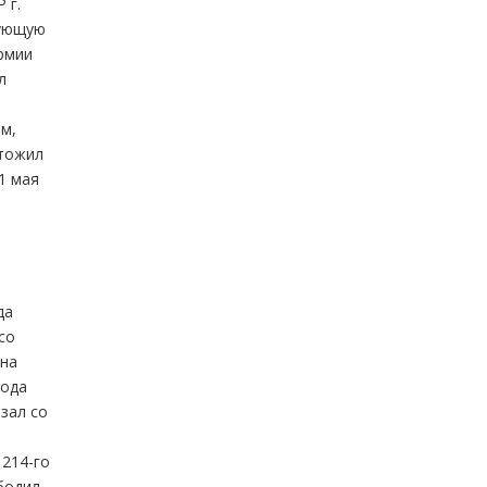
 г.
вующую
армии
л
м,
чтожил
1 мая
да
со
 на
года
зал со
 214-го
бодил