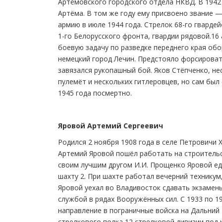
Артёмовского городского отдела НКВД. В 1942
Артёма. В том же году ему присвоено звание 
армию в июле 1944 года. Стрелок 68-го гвардей
1-го Белорусского фронта, гвардии рядовой.16
боевую задачу по разведке переднего края обо
немецкий город Лечин. Предстояло форсироват
завязался рукопашный бой. Яков Стёпченко, не
пулемёт и нескольких гитлеровцев, но сам был
1945 года посмертно.
Яровой Артемий Сергеевич
Родился 2 ноября 1908 года в селе Петровичи 
Артемий Яровой пошёл работать на строительс
своим лучшим другом И.И. Прощенко Яровой ед
шахту 2. При шахте работал вечерний техникум,
Яровой уехал во Владивосток сдавать экзамены
службой в рядах Вооружённых сил. С 1933 по 1
направление в пограничные войска на Дальний 
стрелкового полка 12 стрелковой дивизии под