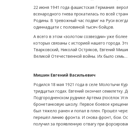
22 июня 1941 года фашистская Германия верол
всенародного гнева прокатилась по всей стран
Родины. В тревожный час подвиг на Руси всег
одиннадцати с половиной тысяч бойцов.
А всего в этом «золотом созвездии» уже более
которых связаны с историей нашего города. Эт
Тварковский, Николай Остряков, Евгений Миши
Великой Отечественной войны. Их было семь…
Мишин Евгений Васильевич
Родился 18 мая 1921 года в селе Молотычи Кур
тридцатых годах. Евгений окончил семилетку.
Подгородненском руднике Артёма (посёлок Угл
бронетанковую школу. Первое боевое крещение
был тяжело ранен и попал в плен. Прошёл чере
перешёл линию фронта. И снова фронт, бои. О
получил за проявленную отвагу при форсирова