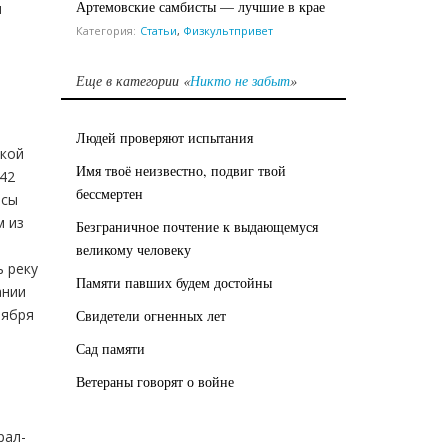
Артемовские самбисты — лучшие в крае
и
Категория:
Статьи
,
Физкультпривет
Еще в категории «
Никто не забыт
»
Людей проверяют испытания
ской
Имя твоё неизвестно, подвиг твой
942
бессмертен
рсы
м из
Безграничное почтение к выдающемуся
великому человеку
ь реку
Памяти павших будем достойны
ании
оября
Свидетели огненных лет
Сад памяти
Ветераны говорят о войне
рал-