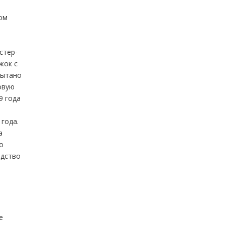
ком
стер-
жок с
пытано
овую
9 года
года.
а
о
одство
е