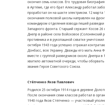
окончил семь классов. Его трудовая биография
в Артёме, где его брат Александр работал заб
проработал он на шахте электриком. 12 марта 
окончания полковой школы направлен на фронт
командиром отделения взвода пешей разведки 1
Западного фронта. Старший сержант Косов 26 
Днепр в районе села Войсковое (Солонянский 
противника и в рукопашной схватке уничтожил 
октября 1943 года успешно отражал контратак
Донбасс, всю Украину. Дважды его мать Анна Ф
вместе с группой разведчиков около Днепра в 
хватило автоматной очереди, чтобы оборвать 
звания Героя Советского Союза.
Стёпченко Яков Павлович
Родился 25 октября 1914 года в деревне Долот
После окончания семи классов работал в орган
1940 года Яков Стёпченко — участковый упол