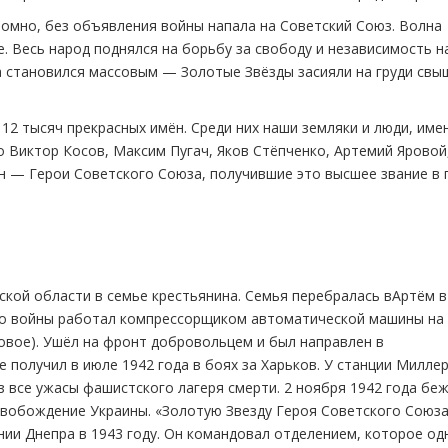
омно, без объявления войны напала на Советский Союз. Волна
е. Весь народ поднялся на борьбу за свободу и независимость 
да становился массовым — Золотые Звёзды засияли на груди свы
 12 тысяч прекрасных имён. Среди них наши земляки и люди, име
о Виктор Косов, Максим Пугач, Яков Стёпченко, Артемий Ярово
н — Герои Советского Союза, получившие это высшее звание в 
ской области в семье крестьянина. Семья перебралась вАртём в
 До войны работал компрессорщиком автоматической машины на
овое). Ушёл на фронт добровольцем и был направлен в
 получил в июле 1942 года в боях за Харьков. У станции Милле
з все ужасы фашистского лагеря смерти. 2 ноября 1942 года беж
свобождение Украины. «Золотую Звезду Героя Советского Союз
нии Днепра в 1943 году. Он командовал отделением, которое од