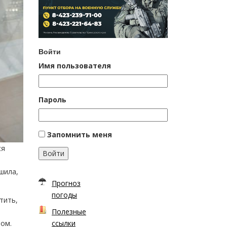
Войти
Имя пользователя
Пароль
Запомнить меня
ся
Войти
шила,
Прогноз
погоды
тить,
Полезные
мом.
ссылки