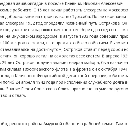
андовал авиабригадой в посёлке Кневичи. Николай Алексеевич
 семье рабочего. С 15 лет начал работать слесарем на московс
хал добровольцем на строительство Турксиба. После окончания
ал слесарем. 1932 год определил жизненный путь Острякова. Он
иков, увлекается парашютным спортом. Через два года он — ма
е, на Внуковском аэродроме, в августе 1933 года совершил пры
 100 метров от земли, в то время это было событием. Было ис
станавливаясь на достигнутом, Остряков ставит перед собой н
ётчик, он хорошо летал на самолётах всех систем. В апреле 193
В 29 лет Остряков получил звание генерал-майора, был назначен
и силами Тихоокеанского флота. На фронте он с октября 1941 
поля, в Керченско-Феодосийской десантной операции, в битве з
н погиб 24 апреля 1942 года при исполнении служебного долга в
ль. Звание Героя Советского Союза присвоено за умелое руков
тво и отвагу.
вободненского района Амурской области в рабочей семье. Там ж