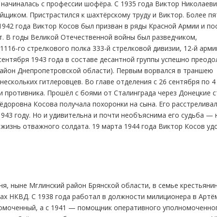
 начиналась с профессии шофёра. С 1935 года Виктор Николаев
ойщиком. Пристрастился к шахтёрскому труду и Виктор. Более пя
1942 года Виктор Косов был призван в ряды Красной Армии и по
. В годы Великой Отечественной войны был разведчиком,
116-го стрелкового полка 333-й стрелковой дивизии, 12-й арм
сентября 1943 года в составе десантной группы успешно преодо
район Днепропетровской области). Первым ворвался в траншею
нескольких гитлеровцев. Во главе отделения с 26 сентября по 4
и противника. Прошёл с боями от Сталинграда через Донецкие с
ёдоровна Косова получала похоронки на сына. Его расстрелива
1943 году. Но и удивительна и почти необъяснима его судьба — 
жизнь отважного солдата. 19 марта 1944 года Виктор Косов уд
ня, ныне Мглинский район Брянской области, в семье крестьянин
ах НКВД. С 1938 года работал в должности милиционера в Артём
номоченный, а с 1941 — помощник оперативного уполномоченно