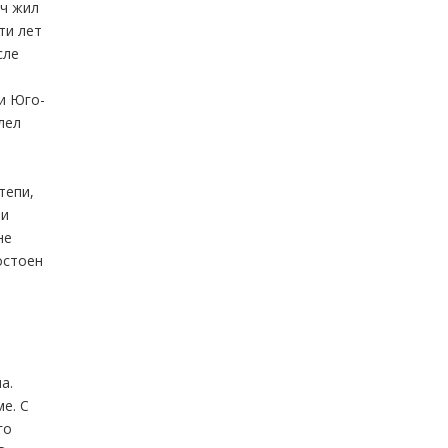
ич жил
ти лет
сле
ии Юго-
лел
тепи,
ли
не
остоен
а.
е. С
го