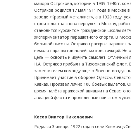
майора Острякова, который в 1939-1940гг. ком
Остряков родился 17 мая 1911 года в Москве в
заводе «Красный металлист», а в 1928 году уе
строительства снова вернулся в Москву, работ
становится курсантом гражданской школы лётч
экспериментатор парашютного спорта. В Москв
большой высоты. Остряков раскрыл парашют за
немало парашютов новейших конструкций. Не о
цель — освоить и изучить самолёт. Отличный л
Н.А. Остряков прибыл на Тихоокеанский флот. 
заместителем командующего Военно-воздушным
Принимает участие в обороне Одессы, Севасто
Кавказ. Произвёл лично 100 боевых вылетов. О
время налёта вражеской авиации на Севастопо
авиацией флота и проявленные при этом мужес
Косов Виктор Николаевич
Родился 3 января 1922 года в селе КлемоуцыС