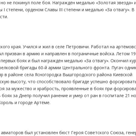
 но не покинул поле боя. Награждён медалью «Золотая звезда» 
I степени, орденом Славы III степени и медалью «За отвагу». В
сти.
ского края. Учился и жил в селе Петровичи. Работал на артёмов
л призван в армию и направлен в пограничные войска. Летом 1
первых боях и был награждён медалью «За отвагу». Окончил ку
релковой бригады 60-й армии Центрального фронта. Пугач одни
пр в районе села Ясногородка Вышгородского района Киевской
ескую высоту, что способствовало бригаде успешно форсироват
роя за мужество и храбрость, проявленные в боях при форсиров
 боях за Днепр получил ранение и умер от ран в госпитале 21 н
Хороль и городе Артёме.
 авиаторов был установлен бюст Героя Советского Союза, гене