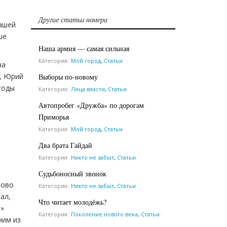
Другие статьи номера
нашей
ше
Наша армия — самая сильная
Категория:
Мой город
,
Статьи
на
й, Юрий
Выборы по-новому
годы
Категория:
Лица власти
,
Статьи
Автопробег «Дружба» по дорогам
Приморья
Категория:
Мой город
,
Статьи
Два брата Гайдай
Категория:
Никто не забыт
,
Статьи
Судьбоносный звонок
рово
Категория:
Никто не забыт
,
Статьи
ал,
Что читает молодёжь?
а»
Категория:
Поколение нового века
,
Статьи
ним из