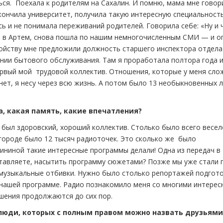
ься. Поехала к родителям на Сахалин. И помню, мама мне говор
окончила университет, получила такую интересную специальность
сь и не понимала переживаний родителей. Говорила себе: «Ну и 
сь в Артем, снова пошла по нашим немногочисленным СМИ — и о
тройству мне предложили должность старшего инспектора отдела
нии бытового обслуживания. Там я проработала полтора года 
ервый мой трудовой коллектив. Отношения, которые у меня сло
нет, я несу через всю жизнь. А потом было 13 необыкновенных л
а, какая память, какие впечатления?
 был здоровский, хороший коллектив. Столько было всего весел
в городе было 12 тысяч радиоточек. Это сколько же было
ниной такие интересные программы делали! Одна из передач в
дставляете, насытить программу сюжетами? Позже мы уже стали 
 музыкальные отбивки. Нужно было столько репортажей подгот
 нашей программе. Радио познакомило меня со многими интере
ошения продолжаются до сих пор.
 люди, которых с полным правом можно назвать друзьями