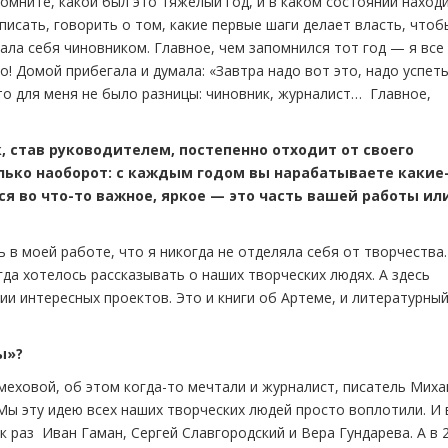
помните, какой был это тяжелый год, и в каком состоянии наход
писать, говорить о том, какие первые шаги делает власть, чтоб
ала себя чиновником. Главное, чем запомнился тот год — я все
! Домой прибегала и думала: «Завтра надо вот это, надо успет
то для меня не было разницы: чиновник, журналист… Главное,
к, став руководителем, постепенно отходит от своего
олько наоборот: с каждым годом вы нарабатываете какие
я во что-то важное, яркое — это часть вашей работы ил
 в моей работе, что я никогда не отделяла себя от творчества.
егда хотелось рассказывать о наших творческих людях. А здесь
и интересных проектов. Это и книги об Артеме, и литературны
ы»?
еховой, об этом когда-то мечтали и журналист, писатель Миха
Мы эту идею всех наших творческих людей просто воплотили. И 
к раз Иван Гаман, Сергей Славгородский и Вера Гундарева. А в 