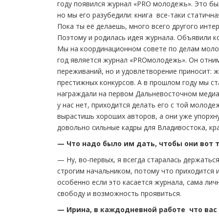
году появился журнал «PRO молодежь». Это бы
но мы его разубедили: книга все-таки статичн
Пока ты её делаешь, много всего другого интер
Поэтому и родилась идея журнала. Объявили ко
Мы на координационном совете по делам моло
год является журнал «PROмолодежь». Он отним
переживаний, но и удовлетворение приносит: 
престижных конкурсов. А в прошлом году мы с
награждали на первом Дальневосточном медиас
у нас нет, приходится делать его с той молоде
вырастишь хороших авторов, а они уже упорхну
довольно сильные кадры для Владивостока, кр
— Что надо было им дать, чтобы они вот 
— Ну, во-первых, я всегда старалась держаться
строгим начальником, потому что приходится и
особенно если это касается журнала, сама лич
свободу и возможность проявиться.
— Ирина, в каждодневной работе что вас 