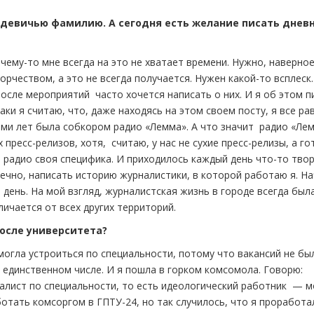
 девичью фамилию. А сегодня есть желание писать дневн
ему-то мне всегда на это не хватает времени. Нужно, наверное,
орчеством, а это не всегда получается. Нужен какой-то всплеск
осле мероприятий часто хочется написать о них. И я об этом п
аки я считаю, что, даже находясь на этом своем посту, я все ра
ьми лет была собкором радио «Лемма». А что значит радио «Ле
пресс-релизов, хотя, считаю, у нас не сухие пресс-релизы, а г
а радио своя специфика. И приходилось каждый день что-то твор
ечно, написать историю журналистики, в которой работаю я. Н
й день. На мой взгляд, журналистская жизнь в городе всегда был
личается от всех других территорий.
после университета?
 могла устроиться по специальности, потому что вакансий не бы
и в единственном числе. И я пошла в горком комсомола. Говорю:
налист по специальности, то есть идеологический работник — 
отать комсоргом в ГПТУ-24, но так случилось, что я проработа