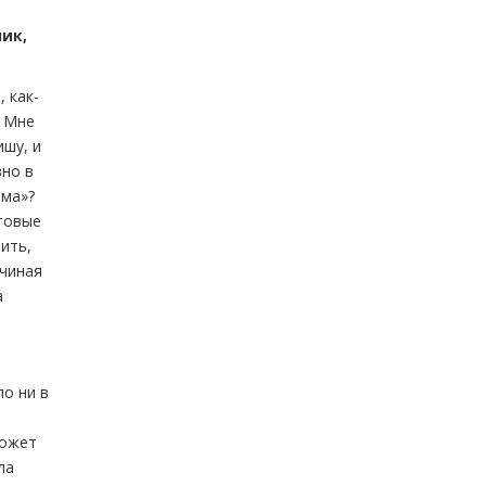
ик,
 как-
. Мне
ишу, и
вно в
мма»?
отовые
ить,
ачиная
а
ло ни в
может
ла