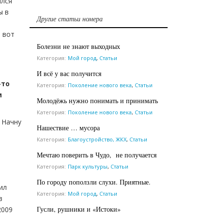
ился
ы в
Другие статьи номера
ь вот
Болезни не знают выходных
Категория:
Мой город
,
Статьи
И всё у вас получится
-то
Категория:
Поколение нового века
,
Статьи
и
Молодёжь нужно понимать и принимать
Категория:
Поколение нового века
,
Статьи
 Начну
Нашествие … мусора
Категория:
Благоустройство, ЖКХ
,
Статьи
й
Мечтаю поверить в Чудо, не получается
Категория:
Парк культуры
,
Статьи
По городу поползли слухи. Приятные.
ил
Категория:
Мой город
,
Статьи
в
Гусли, рушники и «Истоки»
2009