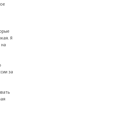
ное
торые
кая. Я
 на
о
сии за
ивать
вая