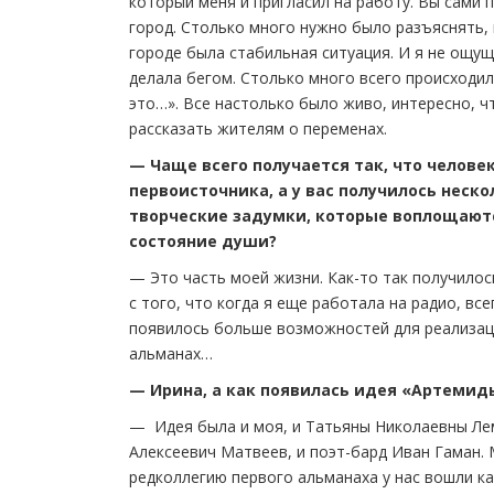
который меня и пригласил на работу. Вы сами 
город. Столько много нужно было разъяснять, 
городе была стабильная ситуация. И я не ощущ
делала бегом. Столько много всего происходило
это…». Все настолько было живо, интересно, ч
рассказать жителям о переменах.
— Чаще всего получается так, что челове
первоисточника, а у вас получилось неск
творческие задумки, которые воплощаютс
состояние души?
— Это часть моей жизни. Как-то так получилось
с того, что когда я еще работала на радио, вс
появилось больше возможностей для реализаци
альманах…
— Ирина, а как появилась идея «Артемид
— Идея была и моя, и Татьяны Николаевны Лем
Алексеевич Матвеев, и поэт-бард Иван Гаман. 
редколлегию первого альманаха у нас вошли ка