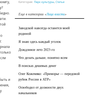
книгу,
Категория:
Парк культуры
,
Статьи
у?
бидно.
Еще в категории «
Лица власти
»
ати.
той
Заводской навсегда останется моей
родиной
но
с
Я знаю здесь каждый уголок
урнала
Дождливое лето 2023-го
 только
Что делать дальше, понятно всем
осли
В поисках дешевых денег
Олег Кожемяко: «Приморье — передовой
рубеж России в АТР»
быть и
шения,
Освободил от должности двух
у
начальников