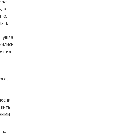
ила:
, а
что,
пять
и ушла
жились
ет на
ого,
песни
овить
сными
 на