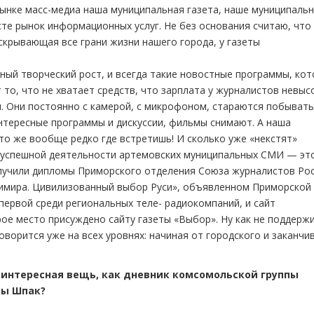
рынке масс-медиа наша муниципальная газета, наше муниципаль
есте рынок информационных услуг. Не без основания считаю, что
скрывающая все грани жизни нашего города, у газеты
ный творческий рост, и всегда такие новостные программы, ко
 то, что не хватает средств, что зарплата у журналистов невысо
. Они постоянно с камерой, с микрофоном, стараются побывать
нтересные программы и дискуссии, фильмы снимают. А наша
о же вообще редко где встретишь! И сколько уже «некстят»
е успешной деятельности артемовских муниципальных СМИ — эт
лучили дипломы Приморского отделения Союза журналистов Рос
димира. Цивилизованный выбор Руси», объявленном Приморской
первой среди региональных теле- радиокомпаний, и сайт
рое место присуждено сайту газеты «Выбор». Ну как не поддерж
ворится уже на всех уровнях: начиная от городского и заканчи
 интересная вещь, как дневник комсомольской группы
ны Шпак?