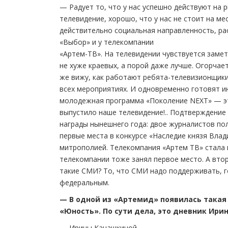
— Радует то, что у нас успешно действуют на 
телевидение, хорошо, что у нас не стоит на м
действительно социальная направленность, ра
«Выбор» и у телекомпании
«Артем-ТВ». На телевидении чувствуется замет
не хуже краевых, а порой даже лучше. Огорчает
же вижу, как работают ребята-телевизионщики
всех мероприятиях. И одновременно готовят и
молодежная программа «Поколение NEXT» — эт
выпустило наше телевидение!.. Подтверждени
награды нынешнего года: двое журналистов по
первые места в конкурсе «Наследие князя Вла
митрополией. Телекомпания «Артем ТВ» стала 
телекомпании тоже занял первое место. А вто
такие СМИ? То, что СМИ надо поддерживать, го
федеральным.
— В одной из «Артемид» появилась такая
«Юность». По сути дела, это дневник Ири
— Ирины Канашкиной.