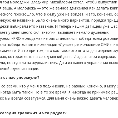
л год молодежи. Владимир Михайлович хотел, чтобы выпустили 
ая вещь. А молодежь — это же вечное движение! Как делать книг
есного произошло, что в книгу уже не войдет, и это, конечно, о
нкурс на название. Было очень много вариантов, порядка тридц
дежи выбирали это название. И теперь нашим детищем уже шес
ает у меня много сил, энергии, вызывает немало душевных
журнал «PRO молодежь» не раз становился победителем доволь
тали победителями в номинации «Лучшее региональное СМИ», на
аммите. И это при том, что как такового штата для издания ж
жью, которая есть на сегодняшний день. И здесь свои издержки:
ли, поступили на журналистику. Да и из нашего управления выр
аевой администрации.
так лихо упорхнули?
 со всеми, кто у меня в подчинении, на равных. Конечно, я могу 
ногда быть такой. Но в то же время я никогда не принимаю ре
но: мы всегда советуемся. Для меня очень важно давать человек
сегодня тревожит и что радует?