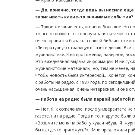
— Да, конечно, тогда ведь вы носили еще
записывать какие-то значимые события?
— Такое желание есть, и очень большое. Но поч
то все отложить в сторону и заняться чисто тв
очень нравится бывать в нашей библиотеке и п
«Литературную страницу» в газете делаю. Все-т
журналистике. Я на протяжении, наверное, вос
Это ежедневная выдача информации. И не сухих 
журналистские материалы, но, тем не менее, н
чтобы новость была интересной… Хочется, кон
с работы на радио, с 1987 года, по сегодняшни
очень насыщенная, очень интересная, и она от
— Работа на радио была первой работой 
— Нет. Я, к сожалению, после университета не
газете, ни на радио. Тогда и то, и другое был
«Возьмите меня на работу куда-нибудь. Я жур
быть, где-то пригожусь?». Мне предложили раб