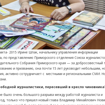
ита- 2015 Ирине Шпак, начальнику управления информации
га, по представлению Приморского отделения Союза журналист
одательного Собрания Приморского края — за добросовестный т
ованию и призванию, она почти 15 лет руководит небольшим, н
ия, активно сотрудничает с местными и региональными СМИ. Н
зни.
свободной журналистики, пересевший в кресло чиновника
 не было очень большого разрыва между работой журналиста и
 год, только что пришел новый глава Владимир Михайлович Нови