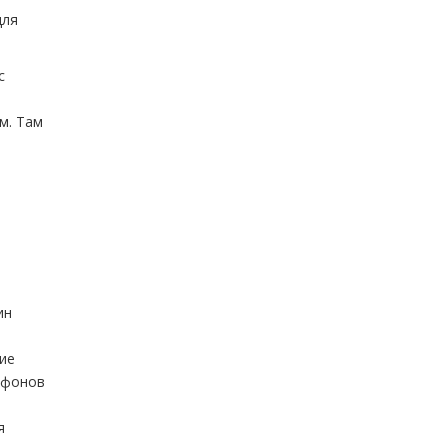
для
с
м. Там
ин
щие
лефонов
я