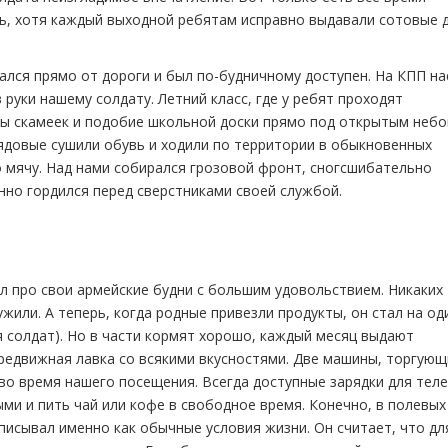
зь, хотя каждый выходной ребятам исправно выдавали сотовые 
ался прямо от дороги и был по-будничному доступен. На КПП на
в руки нашему солдату. Летний класс, где у ребят проходят
ды скамеек и подобие школьной доски прямо под открытым небо
рядовые сушили обувь и ходили по территории в обыкновенных
о мячу. Над нами собирался грозовой фронт, сногсшибательно
нно гордился перед сверстниками своей службой.
л про свои армейские будни с большим удовольствием. Никаких
или. А теперь, когда родные привезли продукты, он стал на од
я солдат). Но в части кормят хорошо, каждый месяц выдают
ередвижная лавка со всякими вкусностями. Две машины, торгую
 во время нашего посещения. Всегда доступные зарядки для те
ми и пить чай или кофе в свободное время. Конечно, в полевых
описывал именно как обычные условия жизни. Он считает, что дл