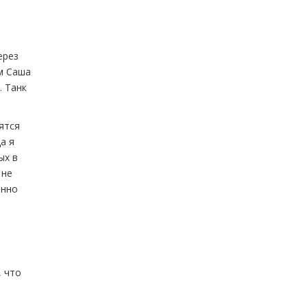
ерез
м Саша
. Танк
ятся
а я
ых в
 не
енно
, что