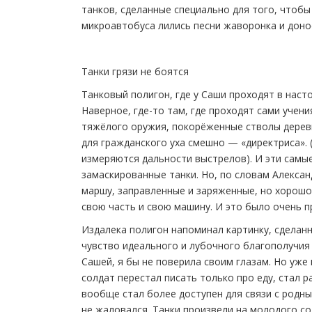
танков, сделанные специально для того, чтобы
микроавтобуса лились песни жаворонка и доно
Танки грязи не боятся
Танковый полигон, где у Саши проходят в нас
Наверное, где-то там, где проходят сами учен
тяжёлого оружия, покорёженные стволы деревь
для гражданского уха смешно — «директриса». 
измеряются дальности выстрелов). И эти самые
замаскированные танки. Но, по словам Александ
маршу, заправленные и заряженные, но хорошо
свою часть и свою машину. И это было очень п
Издалека полигон напоминал картинку, сделанн
чувство идеального и лубочного благополучия 
Сашей, я бы не поверила своим глазам. Но уже 
солдат перестал писать только про еду, стал р
вообще стал более доступен для связи с родны
не жаловался. Танки произвели на молодого со