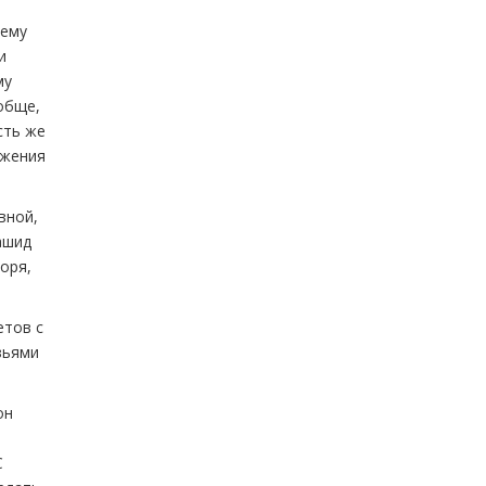
 ему
и
му
обще,
сть же
ажения
вной,
ашид
оря,
етов с
зьями
он
й
С