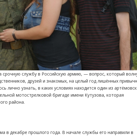
 срочную службу в Российскую армию, — вопрос, который волн
одственников, друзей и знакомых, на целый год лишённых привыч
сь лично узнать, в каких условиях находится один из артёмовск
дельной мотострелковой бригаде имени Кутузова, которая
ого района.
ма в декабре прошлого года. В начале службы его направили в