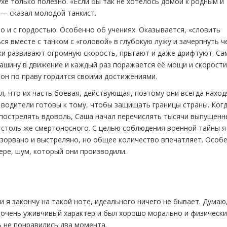
хе только полезно. «Если бы так не хотелось домой к родным и
 — сказал молодой танкист.
о и с гордостью. Особенно об учениях. Оказывается, «словить
ся вместе с танком с «головой» в глубокую лужу и зачерпнуть ч
ки развивают огромную скорость, прыгают и даже дрифтуют. Са
ашину в движение и каждый раз поражается её мощи и скорости
он по праву гордится своими достижениями.
л, что их часть боевая, действующая, поэтому они всегда наход
 водители готовы к тому, чтобы защищать границы страны. Когд
 пострелять вдоволь, Саша начал перечислять тысячи выпущенн
о столь же смертоносного. С целью соблюдения военной тайны я
 взорвано и выстреляно, но общее количество впечатляет. Особ
ере, шум, который они производили.
и я закончу на такой ноте, идеального ничего не бывает. Думаю
 очень уживчивый характер и был хорошо морально и физически
ь не понравились два момента.