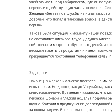
учебную часть под Хабаровском, где он получи
перевели в действующую часть возле села Серг
Желания «бегать» от службы не испытывал, го
доволен, что попал в танковые войска, в дейс
парню».
Такова была ситуация к моменту нашей поездки
не составляет никакого труда. Дедушка Алекса
собственном микроавтобусе и его друзей, и к
весомые пакеты с продуктами и имеют возможн
прекращается постоянная телефонная связь, п
Эх, дороги
Наконец, в жаркое июльское воскресенье мы от
испытаниям. Но дороги, как до Уссурийска, так
цивилизованными. Временами казалось, что мы 
пейзажи, фонари и гладкий асфальт подняли бы
шумно болтали в предвкушении долгожданной
за окном видами. Возле полигона, конечного п