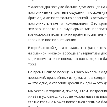
У Александра вот уже больше двух месяцев на 
постоянные неприятные ощущения, поскольку 
бриться, а лечатся только зелёнкой. В результ
постоянно влетает от командования. Это, кром
чем это чревато. Почему в армии так наплеват
возможность возить их на приём в госпиталь и
крови или воспаления лёгких.
Второй ложкой дёгтя оказался тот факт, что 
ни сменной, никакой вообще альтернативы дос
Фаритович так и не понял, как парни ходят в б
тоже.
Но время нашего посещения закончилось. Солд
провизией, привезённых из дома, и наш солдат
— это одно, а спасение домашней еды — это др
Мы уехали в хорошем, приподнятом настроении,
живёт в условиях, которые можно назвать впо
статье картина может показаться слишком бла