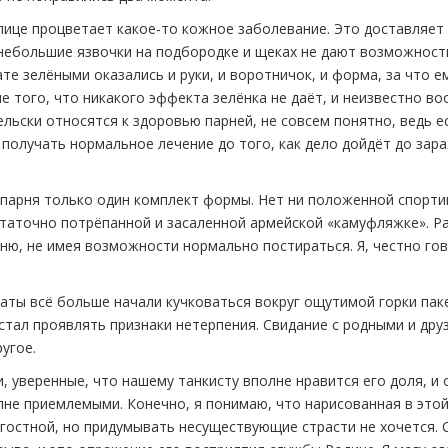
лице процветает какое-то кожное заболевание. Это доставляет
небольшие язвочки на подбородке и щеках не дают возможност
ате зелёными оказались и руки, и воротничок, и форма, за что е
е того, что никакого эффекта зелёнка не даёт, и неизвестно во
ельски относятся к здоровью парней, не совсем понятно, ведь е
 получать нормальное лечение до того, как дело дойдёт до зар
у парня только один комплект формы. Нет ни положенной спорти
таточно потрёпанной и засаленной армейской «камуфляжке». Р
аню, не имея возможности нормально постираться. Я, честно гов
аты всё больше начали кучковаться вокруг ощутимой горки пак
 стал проявлять признаки нетерпения. Свидание с родными и дру
угое.
 уверенные, что нашему танкисту вполне нравится его доля, и 
лне приемлемыми. Конечно, я понимаю, что нарисованная в это
гостной, но придумывать несуществующие страсти не хочется. 