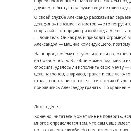
парней проживание в палатках на свежем возду
друзьям, я бы тут прослужил ещё не один год»,
О своей службе Александр рассказывал серьёзн
дельфина» на языке танкистов — это погрузить
открытый люк порцию грязной воды. А ещё тан
— водитель. Он как раз и приводит огромную м
Александра — машина командующего, поэтому 
На вопрос, почему нет увольнительных, отвеча
на боевом посту. В любой момент машины и их
спросила, удалось ли исполнить свою мечту —
цель патронов, снарядов, гранат и ещё чего-т
стала точно записывать, чего и сколько было
понравились Александру гранаты. По крайней м
Ложка дёгтя
Конечно, читатель может мне не поверить, есл
многое определяется тем, что сам Саша имеет
подготовлен к службе. Но нам, взрослым, очен