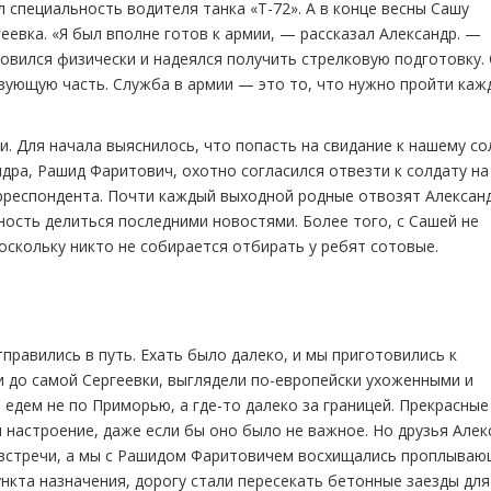
л специальность водителя танка «Т-72». А в конце весны Сашу
еевка. «Я был вполне готов к армии, — рассказал Александр. —
товился физически и надеялся получить стрелковую подготовку.
твующую часть. Служба в армии — это то, что нужно пройти ка
. Для начала выяснилось, что попасть на свидание к нашему со
ндра, Рашид Фаритович, охотно согласился отвезти к солдату на
орреспондента. Почти каждый выходной родные отвозят Алексан
ость делиться последними новостями. Более того, с Сашей не
оскольку никто не собирается отбирать у ребят сотовые.
правились в путь. Ехать было далеко, и мы приготовились к
 и до самой Сергеевки, выглядели по-европейски ухоженными и
едем не по Приморью, а где-то далеко за границей. Прекрасные
 настроение, даже если бы оно было не важное. Но друзья Алек
 встречи, а мы с Рашидом Фаритовичем восхищались проплыва
ункта назначения, дорогу стали пересекать бетонные заезды для