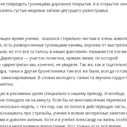
 не повредить гусеницами дорожное покрытие. А в открытое ок
сились густые медовые запахи цветущего разнотравья.
тоящее время учения, оказался стерильно чистым и очень живоп
ия, есть развороченные гусеницами канавы, воронки от выстрело
ев, но это всё осталось в наших фантазиях. Называются эти ме
(Директриса — участок полигона, прямая линия, по которой
 «директрисы» мы, конечно, не увидели. Так же, как и тщательн
ра, танки и другая бронетехника там всё же были, всегда готов
 замаскированные. В словах молодого танкиста звучала гордост
риятно.
ую в рекламных целях специально к нашему приезду. И вообще,
не покидало ни на минуту. Если бы не многомесячная переписка 
несколько недель, с тех пор, как он попал в действующую часть,
ассказывать про стрельбы, учения и всякие интересные занятия 
ми и доволен жизнью. Хотя и в учебке Александр на жизнь особ
лдата неизгладимое впечатление. Вот только есть всё время