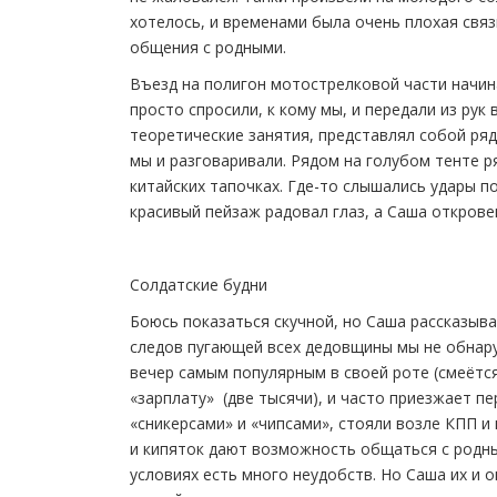
хотелось, и временами была очень плохая свя
общения с родными.
Въезд на полигон мотострелковой части начин
просто спросили, к кому мы, и передали из рук 
теоретические занятия, представлял собой ря
мы и разговаривали. Рядом на голубом тенте 
китайских тапочках. Где-то слышались удары п
красивый пейзаж радовал глаз, а Саша открове
Солдатские будни
Боюсь показаться скучной, но Саша рассказыва
следов пугающей всех дедовщины мы не обнаруж
вечер самым популярным в своей роте (смеётс
«зарплату» (две тысячи), и часто приезжает п
«сникерсами» и «чипсами», стояли возле КПП и
и кипяток дают возможность общаться с родны
условиях есть много неудобств. Но Саша их и 