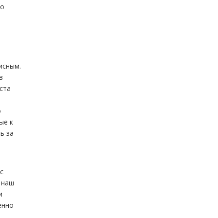
но
исным.
в
ста
о
ые к
ь за
с
 наш
и
енно