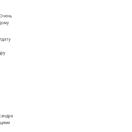
 Очень
ждому
лдату
дру
сандра
ющими