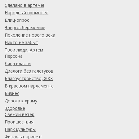
Сделано в артёме!
Народный промысел
Блиц-опрос
Энергосбережение
Поколение нового века
Никто не забыт
Твои люди, Артем
Персона
Лица власти
Диалоги без галстуков
Благоустройство, ЖКХ
В краевом парламенте
Бизнес
Дорога к храму
Здоровье
Свежий ветер
Проишествия
Парк культуры
Физкульт привет!