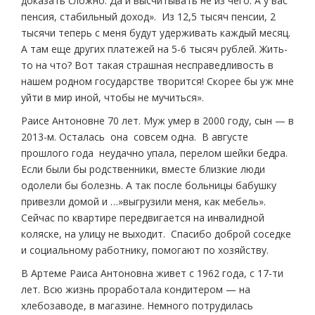
доказать сложно. Да и высчитывать не из чего. А у вас
пенсия, стабильный доход». Из 12,5 тысяч пенсии, 2
тысячи теперь с меня будут удерживать каждый месяц.
А там еще других платежей на 5-6 тысяч рублей. Жить-
то на что? Вот такая страшная несправедливость в
нашем родном государстве творится! Скорее бы уж мне
уйти в мир иной, чтобы не мучиться».
Раисе Антоновне 70 лет. Муж умер в 2000 году, сын — в
2013-м. Осталась она совсем одна. В августе
прошлого года неудачно упала, перелом шейки бедра.
Если были бы родственники, вместе близкие люди
одолели бы болезнь. А так после больницы бабушку
привезли домой и …»выгрузили меня, как мебель».
Сейчас по квартире передвигается на инвалидной
коляске, на улицу не выходит. Спасибо доброй соседке
и социальному работнику, помогают по хозяйству.
В Артеме Раиса Антоновна живет с 1962 года, с 17-ти
лет. Всю жизнь проработала кондитером — на
хлебозаводе, в магазине. Немного потрудилась