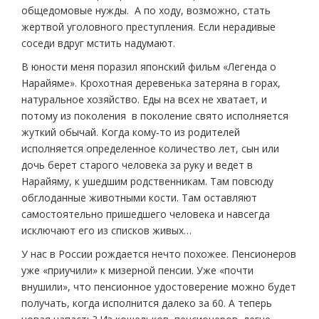
общедомовые нужды. А по ходу, возможно, стать
жертвой уголовного преступления. Если нерадивые
соседи вдруг мстить надумают.
В юности меня поразил японский фильм «Легенда о
Нарайяме». Крохотная деревенька затеряна в горах,
натуральное хозяйство. Еды на всех не хватает, и
потому из поколения в поколение свято исполняется
жуткий обычай. Когда кому-то из родителей
исполняется определенное количество лет, сын или
дочь берет старого человека за руку и ведет в
Нарайяму, к ушедшим родственникам. Там повсюду
обглоданные животными кости. Там оставляют
самостоятельно пришедшего человека и навсегда
исключают его из списков живых…
У нас в России рождается нечто похожее. Пенсионеров
уже «приучили» к мизерной пенсии. Уже «почти
внушили», что пенсионное удостоверение можно будет
получать, когда исполнится далеко за 60. А теперь