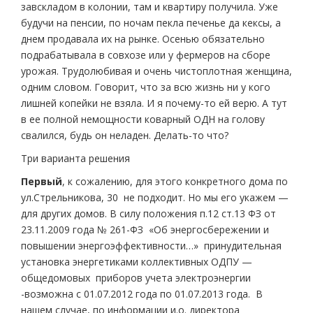
завскладом в колонии, там и квартиру получила. Уже
будучи на пенсии, по ночам пекла печенье да кексы, а
днем продавала их на рынке. Осенью обязательно
подрабатывала в совхозе или у фермеров на сборе
урожая. Трудолюбивая и очень чистоплотная женщина,
одним словом. Говорит, что за всю жизнь ни у кого
лишней копейки не взяла. И я почему-то ей верю. А тут
в ее полной немощности коварный ОДН на голову
свалился, будь он неладен. Делать-то что?
Три варианта решения
Первый
, к сожалению, для этого конкретного дома по
ул.Стрельникова, 30 не подходит. Но мы его укажем —
для других домов. В силу положения п.12 ст.13 ФЗ от
23.11.2009 года № 261-ФЗ «Об энергосбережении и
повышении энергоэффективности…» принудительная
установка энергетиками коллективных ОДПУ —
общедомовых приборов учета электроэнергии
-возможна с 01.07.2012 года по 01.07.2013 года. В
нашем случае, по информации и.о. директора