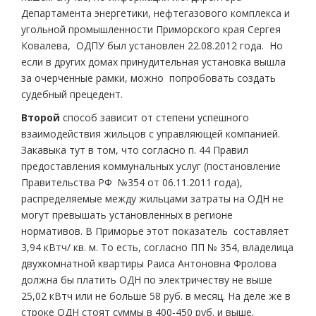
Департамента энергетики, нефтегазового комплекса и
угольной промышленности Приморского края Сергея
Ковалева, ОДПУ был установлен 22.08.2012 года. Но
если в других домах принудительная установка вышла
за очерченные рамки, можно попробовать создать
судебный прецедент.
Второй
способ зависит от степени успешного
взаимодействия жильцов с управляющей компанией.
Закавыка тут в том, что согласно п. 44 Правил
предоставления коммунальных услуг (постановление
Правительства РФ №354 от 06.11.2011 года),
распределяемые между жильцами затраты на ОДН не
могут превышать установленных в регионе
нормативов. В Приморье этот показатель составляет
3,94 кВтч/ кв. м. То есть, согласно ПП № 354, владелица
двухкомнатной квартиры Раиса Антоновна Фролова
должна бы платить ОДН по электричеству не выше
25,02 кВтч или не больше 58 руб. в месяц. На деле же в
строке ОДН стоят суммы в 400-450 руб. и выше.