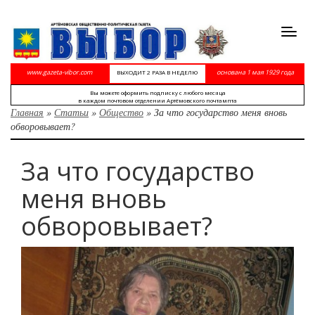
Toggl
navig
www.gazeta-vibor.com
основана 1 мая 1929 года
ВЫХОДИТ 2 РАЗА В НЕДЕЛЮ
Вы можете оформить подписку с любого месяца
в каждом почтовом отделении Артёмовского почтампта
Главная
»
Статьи
»
Общество
»
За что государство меня вновь
обворовывает?
За что государство
меня вновь
обворовывает?