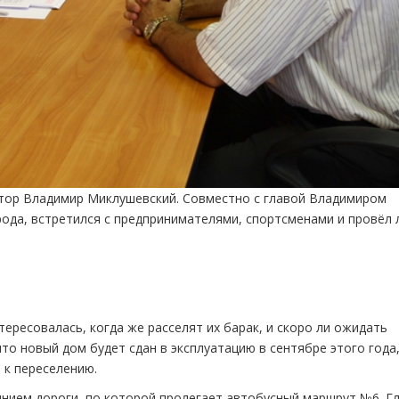
атор Владимир Миклушевский. Совместно с главой Владимиром
ода, встретился с предпринимателями, спортсменами и провёл
ересовалась, когда же расселят их барак, и скоро ли ожидать
то новый дом будет сдан в эксплуатацию в сентябре этого года,
 к переселению.
янием дороги, по которой пролегает автобусный маршрут №6. Г