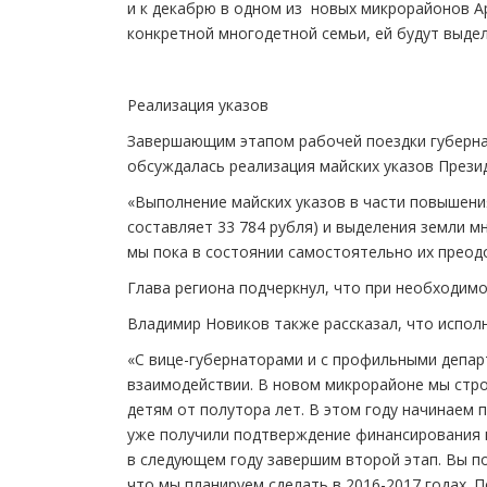
и к декабрю в одном из новых микрорайонов А
конкретной многодетной семьи, ей будут выдел
Реализация указов
Завершающим этапом рабочей поездки губернат
обсуждалась реализация майских указов Презид
«Выполнение майских указов в части повышения
составляет 33 784 рубля) и выделения земли м
мы пока в состоянии самостоятельно их преод
Глава региона подчеркнул, что при необходим
Владимир Новиков также рассказал, что испол
«С вице-губернаторами и с профильными депа
взаимодействии. В новом микрорайоне мы стро
детям от полутора лет. В этом году начинаем 
уже получили подтверждение финансирования из
в следующем году завершим второй этап. Вы п
что мы планируем сделать в 2016-2017 годах. 