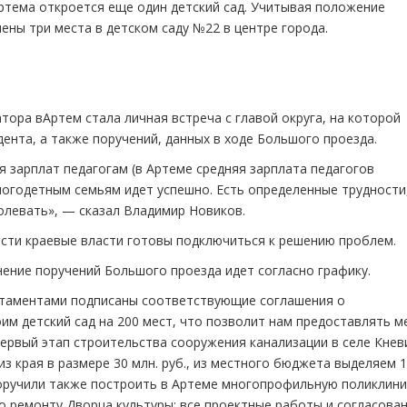
ртема откроется еще один детский сад. Учитывая положение
ены три места в детском саду №22 в центре города.
ора вАртем стала личная встреча с главой округа, на которой
ента, а также поручений, данных в ходе Большого проезда.
 зарплат педагогам (в Артеме средняя зарплата педагогов
ногодетным семьям идет успешно. Есть определенные трудности
олевать», — сказал Владимир Новиков.
ости краевые власти готовы подключиться к решению проблем.
нение поручений Большого проезда идет согласно графику.
ртаментами подписаны соответствующие соглашения о
им детский сад на 200 мест, что позволит нам предоставлять м
первый этап строительства сооружения канализации в селе Кнев
 края в размере 30 млн. руб., из местного бюджета выделяем 1
оручили также построить в Артеме многопрофильную поликлини
По ремонту Дворца культуры: все проектные работы и согласова