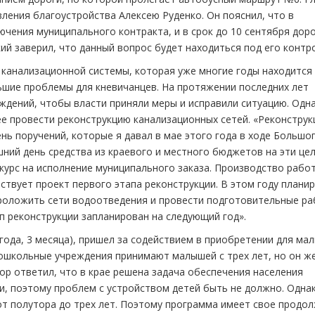
ления благоустройства Алексею Руденко. Он пояснил, что в
чения муниципального контракта, и в срок до 10 сентября дор
й заверил, что данный вопрос будет находиться под его контр
канализационной системы, которая уже многие годы находится
ьшие проблемы для кневичанцев. На протяжении последних лет
ждений, чтобы власти приняли меры и исправили ситуацию. Одн
е провести реконструкцию канализационных сетей. «Реконструк
нь поручений, которые я давал в мае этого года в ходе Большо
ний день средства из краевого и местного бюджетов на эти це
курс на исполнение муниципального заказа. Производство рабо
ествует проект первого этапа реконструкции. В этом году плани
проложить сети водоотведения и провести подготовительные р
п реконструкции запланирован на следующий год».
года, 3 месяца), пришел за содействием в приобретении для ма
 дошкольные учреждения принимают малышей с трех лет, но он ж
ор ответил, что в крае решена задача обеспечения населения
 поэтому проблем с устройством детей быть не должно. Одна
от полутора до трех лет. Поэтому программа имеет свое продо