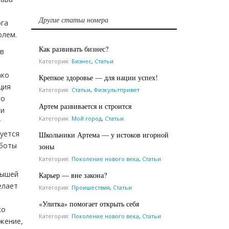
Другие статьи номера
ога
олем.
Как развивать бизнес?
 в
Категория:
Бизнес
,
Статьи
ако
Крепкое здоровье — для нации успех!
ция
Категория:
Статьи
,
Физкультпривет
го
Артем развивается и строится
ли
Категория:
Мой город
,
Статьи
т
руется
Школьники Артема — у истоков игорной
аботы
зоны
Категория:
Поколение нового века
,
Статьи
лышей
Карьер — вне закона?
елает
Категория:
Проишествия
,
Статьи
«Улитка» помогает открыть себя
ко
Категория:
Поколение нового века
,
Статьи
лжение,