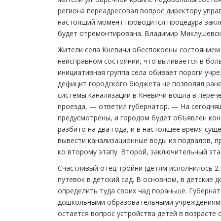
региона переадресовал вопрос директору управ
настоящий момент проводится процедура заклю
будет отремонтирована. Владимир Миклушевски
Жители села Кневичи обеспокоены состоянием 
неисправном состоянии, что выливается в бол
инициативная группа села обивает пороги учре
дефицит городского бюджета не позволял ране
системы канализации в Кневичи вошла в перече
проезда, — ответил губернатор. — На сегодняш
предусмотрены, и городом будет объявлен кон
разбито на два года, и в настоящее время сущ
вывести канализационные воды из подвалов, 
ко второму этапу. Второй, заключительный эта
Счастливый отец тройни (детям исполнилось 2 
путевок в детский сад. В основном, в детские
определить туда своих чад пораньше. Губернат
дошкольными образовательными учреждениями,
остается вопрос устройства детей в возрасте 