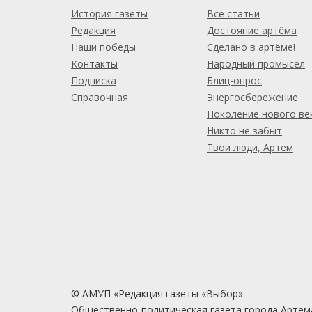
История газеты
Все статьи
Редакция
Достояние артёма
Наши победы
Сделано в артёме!
Контакты
Народный промысел
Подписка
Блиц-опрос
Справочная
Энергосбережение
Поколение нового ве
Никто не забыт
Твои люди, Артем
© АМУП «Редакция газеты «Выбор»
Общественно-политическая газета города Артем