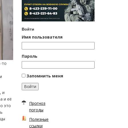
Войти
Имя пользователя
Пароль
к-то
Запомнить меня
и
Войти
, и
а и её
Прогноз
то это
погоды
сь
ицы
Полезные
ссылки