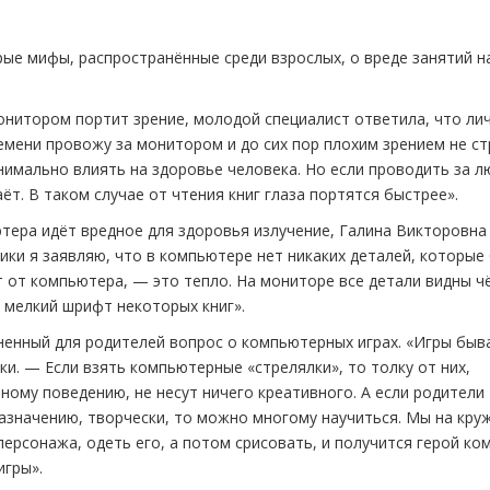
рые мифы, распространённые среди взрослых, о вреде занятий н
монитором портит зрение, молодой специалист ответила, что ли
ремени провожу за монитором и до сих пор плохим зрением не ст
нимально влиять на здоровье человека. Но если проводить за 
ёт. В таком случае от чтения книг глаза портятся быстрее».
тера идёт вредное для здоровья излучение, Галина Викторовна
ки я заявляю, что в компьютере нет никаких деталей, которые
т от компьютера, — это тепло. На мониторе все детали видны ч
ь мелкий шрифт некоторых книг».
зненный для родителей вопрос о компьютерных играх. «Игры бы
и. — Если взять компьютерные «стрелялки», то толку от них,
вному поведению, не несут ничего креативного. А если родители
азначению, творчески, то можно многому научиться. Мы на кру
ерсонажа, одеть его, а потом срисовать, и получится герой ком
игры».