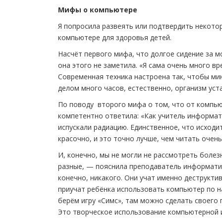
Мифы о компьютере
Я попросила развеять или подтвердить некото
компьютере для здоровья детей.
Насчёт первого мифа, что долгое сидение за 
она этого не заметила. «Я сама очень много в
Современная техника настроена так, чтобы ми
делом много часов, естественно, организм уста
По поводу второго мифа о том, что от компью
компетентно ответила: «Как учитель информати
испускали радиацию. Единственное, что исходи
красочно, и это точно лучше, чем читать очен
И, конечно, мы не могли не рассмотреть боле
разные, — пояснила преподаватель информатик
конечно, никакого. Они учат именно деструкти
приучат ребёнка использовать компьютер по н
берём игру «Симс», там можно сделать своего п
Это творческое использование компьютерной 