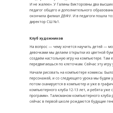
И не жалею». У Галины Викторовны два высших
педагог общего и дополнительного образован
окончила филиал ДВФУ. И в педагоги пошла то
директор СШ №1.
Клуб художников
На вопрос — чему хочется научить детей — моло
девочками мы делаем открытки из цветной бум
создаём настольную игру на компьютере. Там е
передвигаешься по клеточкам. Сейчас эту игру
Начали рисовать на компьютере комиксы. Было 
персонажей, и со следующего урока мы будем у
потом сканируется в компьютер и уже в графи
компьютерного клуба 12-13 лет, и ребята уже
программ». Талисманом компьютерного клуба р
сейчас в первой школе рождаются будущие ген