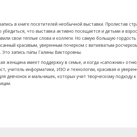
запись в книге посетителей необычной выставки. Пролистав стр
 убедиться, что выставка активно посещается и детьми и взро
авили свои тёплые слова и коллеги. Но самую большую гордость
исанный красивым, уверенным почерком с витиеватым росчерко
 Это запись папы Галины Викторовны.
ная женщина имеет поддержку в семье, и когда «сапожник» отню
ст, учитель информатики, ИЗО и технологии, красивая и уверен
ля девчонок и мальчишек, которых учит творческому подходу к
иции.