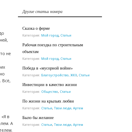
Другие статьи номера
о
Сказка о ферме
до
Категория:
Мой город
,
Статьи
ней,
Рабочая поездка по строительным
объектам
это не
Категория:
Мой город
,
Статьи
оих
Победа в «мусорной войне»
ьно
Категория:
Благоустройство, ЖКХ
,
Статьи
 Всё,
Инвестиции в качество жизни
Категория:
Общество
,
Статьи
По жизни на крыльях любви
Категория:
Статьи
,
Твои люди, Артем
 «Я в
Было бы желание
лем. А
Категория:
Статьи
,
Твои люди, Артем
телем.