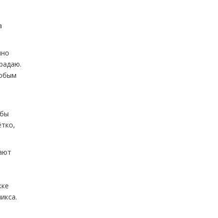
а
чно
радаю.
любым
 бы
ётко,
вают
жке
икса.