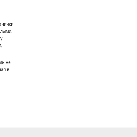
анички
слыми.
 у
м,
дь не
ная в