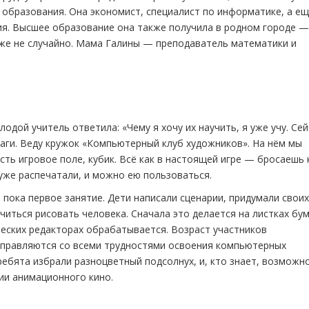
 образования. Она экономист, специалист по информатике, а е
ия. Высшее образование она также получила в родном городе —
же не случайно. Мама Галины — преподаватель математики и
дой учитель ответила: «Чему я хочу их научить, я уже учу. Сей
аги. Веду кружок «Компьютерный клуб художников». На нём мы
сть игровое поле, кубик. Всё как в настоящей игре — бросаешь 
 уже распечатали, и можно ею пользоваться.
пока первое занятие. Дети написали сценарии, придумали своих
читься рисовать человека. Сначала это делается на листках бум
ческих редакторах обрабатывается. Возраст участников
 справляются со всеми трудностями освоения компьютерных
ебята избрали разноцветный подсолнух, и, кто знает, возможно
ии анимационного кино.