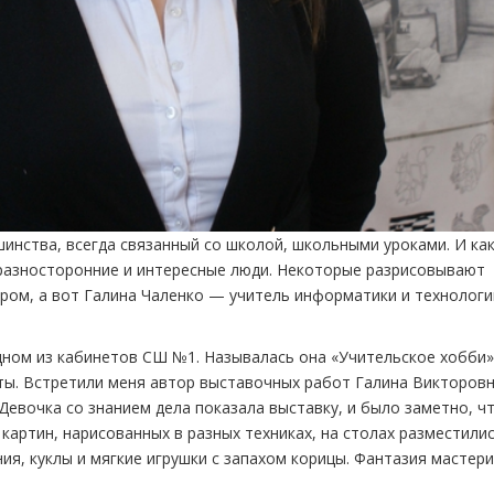
инства, всегда связанный со школой, школьными уроками. И ка
 разносторонние и интересные люди. Некоторые разрисовывают
ером, а вот Галина Чаленко — учитель информатики и технологи
дном из кабинетов СШ №1. Называлась она «Учительское хобби»
ты. Встретили меня автор выставочных работ Галина Викторовн
евочка со знанием дела показала выставку, и было заметно, ч
артин, нарисованных в разных техниках, на столах разместили
ния, куклы и мягкие игрушки с запахом корицы. Фантазия мастер