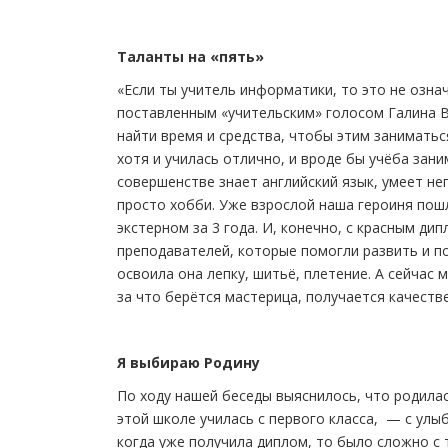
Таланты на «пять»
«Если ты учитель информатики, то это не озна
поставленным «учительским» голосом Галина 
найти время и средства, чтобы этим заниматьс
хотя и училась отлично, и вроде бы учёба зан
совершенстве знает английский язык, умеет неп
просто хобби. Уже взрослой наша героиня пошл
экстерном за 3 года. И, конечно, с красным д
преподавателей, которые помогли развить и 
освоила она лепку, шитьё, плетение. А сейчас 
за что берётся мастерица, получается качеств
Я выбираю Родину
По ходу нашей беседы выяснилось, что родилас
этой школе училась с первого класса, — с улы
когда уже получила диплом, то было сложно с 