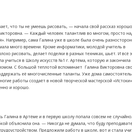
чает, что ты не умеешь рисовать, — начала свой рассказ хорош
Викторовна. — Каждый человек талантлив во многом, просто на
я». Например, сама Галина уже в школе была очень разносторон
имала много времени. Кроме информатики, молодой учитель в
лохо рисовать, делает поделки в разных техниках, шьёт. И всё 
а учиться в Школу искусств №1 г. Артёма, которую и закончила
ипломом. С большой теплотой вспоминает Галина Викторовна св
поддержать её многочисленные таланты. Уже дома самостоятел
многие работы создаёт в новой творческой мастерской «Истоки».
енно и хорошо.
ь Галина в Артёме и в первую школу попала совсем не случайно.
бкой объяснила она. — Никогда не думала, что буду преподавате
трудоустройством. Предложили работу в школе, вот и стала учи