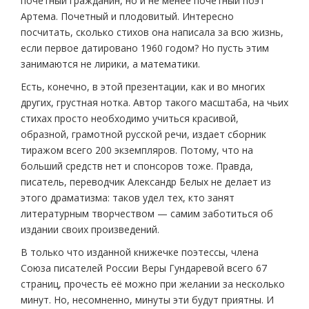
почетный гражданин, но и не менее почетный поэт
Артема. Почетный и плодовитый. Интересно
посчитать, сколько стихов она написала за всю жизнь,
если первое датировано 1960 годом? Но пусть этим
занимаются не лирики, а математики.
Есть, конечно, в этой презентации, как и во многих
других, грустная нотка. Автор такого масштаба, на чьих
стихах просто необходимо учиться красивой,
образной, грамотной русской речи, издает сборник
тиражом всего 200 экземпляров. Потому, что на
больший средств нет и спонсоров тоже. Правда,
писатель, переводчик Александр Белых не делает из
этого драматизма: таков удел тех, кто занят
литературным творчеством — самим заботиться об
издании своих произведений.
В только что изданной книжечке поэтессы, члена
Союза писателей России Веры Гундаревой всего 67
страниц, прочесть её можно при желании за несколько
минут. Но, несомненно, минуты эти будут приятны. И