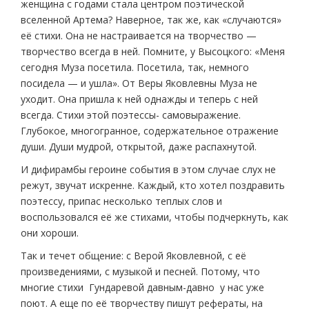
женщина с годами стала центром поэтической
вселенной Артема? Наверное, так же, как «случаются»
её стихи. Она не настраивается на творчество —
творчество всегда в ней. Помните, у Высоцкого: «Меня
сегодня Муза посетила. Посетила, так, немного
посидела — и ушла». От Веры Яковлевны Муза не
уходит. Она пришла к ней однажды и теперь с ней
всегда. Стихи этой поэтессы- самовыражение.
Глубокое, многогранное, содержательное отражение
души. Души мудрой, открытой, даже распахнутой.
И дифирамбы героине события в этом случае слух не
режут, звучат искренне. Каждый, кто хотел поздравить
поэтессу, припас несколько теплых слов и
воспользовался её же стихами, чтобы подчеркнуть, как
они хороши.
Так и течет общение: с Верой Яковлевной, с её
произведениями, с музыкой и песней. Потому, что
многие стихи Гундаревой давным-давно у нас уже
поют. А еще по её творчеству пишут рефераты, на