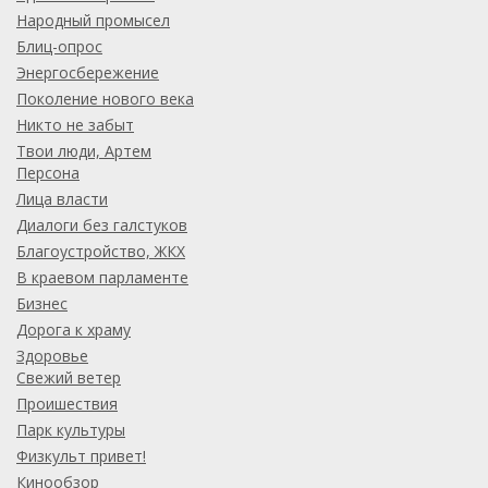
Народный промысел
Блиц-опрос
Энергосбережение
Поколение нового века
Никто не забыт
Твои люди, Артем
Персона
Лица власти
Диалоги без галстуков
Благоустройство, ЖКХ
В краевом парламенте
Бизнес
Дорога к храму
Здоровье
Свежий ветер
Проишествия
Парк культуры
Физкульт привет!
Кинообзор