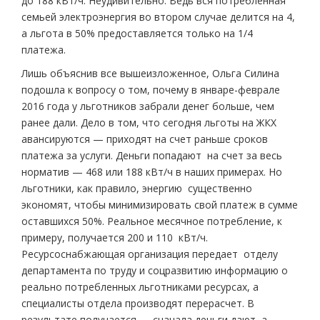
до 188 кВт/ч. Неудивительно. Ведь вся потребленная
семьей электроэнергия во втором случае делится на 4,
а льгота в 50% предоставляется только на 1/4
платежа.
Лишь объяснив все вышеизложенное, Ольга Силина
подошла к вопросу о том, почему в январе-феврале
2016 года у льготников забрали денег больше, чем
ранее дали. Дело в том, что сегодня льготы на ЖКХ
авансируются — приходят на счет раньше сроков
платежа за услуги. Деньги попадают на счет за весь
норматив — 468 или 188 кВт/ч в наших примерах. Но
льготники, как правило, энергию существенно
экономят, чтобы минимизировать свой платеж в сумме
оставшихся 50%. Реальное месячное потребление, к
примеру, получается 200 и 110 кВт/ч.
Ресурсоснабжающая организация передает отделу
департамента по труду и соцразвитию информацию о
реально потребленных льготниками ресурсах, а
специалисты отдела производят перерасчет. В
результате получается — сначала деньги дают, а