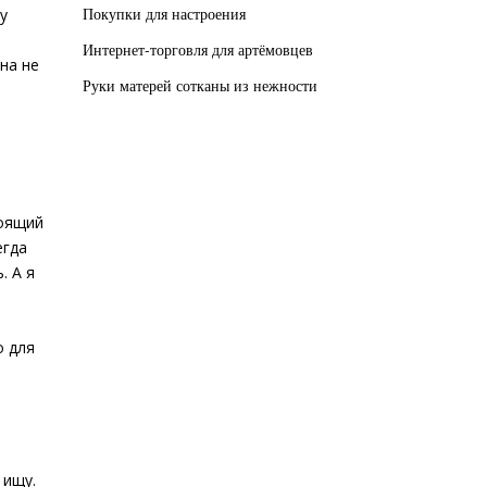
Покупки для настроения
у
Интернет-торговля для артёмовцев
на не
Руки матерей сотканы из нежности
тоящий
егда
. А я
о для
 ищу.