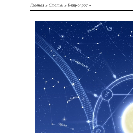
Главная
»
Статьи
»
Блиц-опрос
»