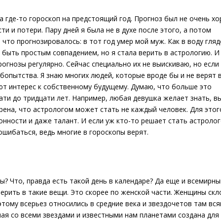
а где-то гороскоп на предстоящий год. Прогноз был не очень хо
и и потери. Пару дней я была не в духе после этого, а потом
 что прогнозировалось: в тот год умер мой муж. Как в воду гляд
о быть простым совпадением, но я стала верить в астрологию. И
огнозы регулярно. Сейчас специально их не выискиваю, но если
бопытства. Я знаю многих людей, которые вроде бы и не верят 
яют интерес к собственному будущему. Думаю, что больше это
ати до тридцати лет. Например, любая девушка желает знать, в
ерена, что астрологом может стать не каждый человек. Для этог
нности и даже талант. И если уж кто-то решает стать астролог
ошибаться, ведь многие в гороскопы верят.
ы? Что, правда есть такой день в календаре? Да еще и всемирны
верить в такие вещи. Это скорее по женской части. Женщины ск
 этому всерьез относились в средние века и звездочетов там вся
ная со всеми звездами и известными нам планетами создана для 