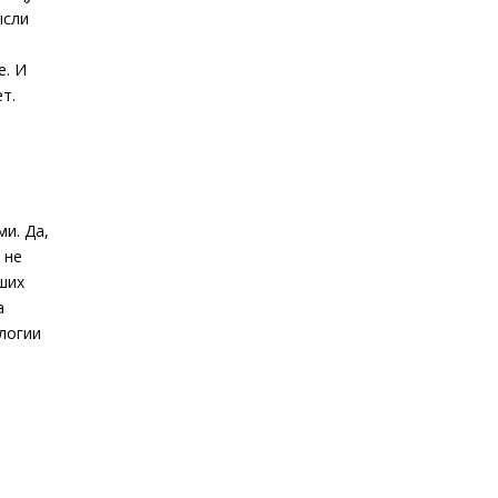
ысли
е. И
т.
ми. Да,
 не
ших
а
ологии