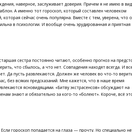
дения, наверное, заслуживает доверия. Причем я не имею в вид
шаблон. А именно тот гороскоп, который составлен человеком
 которая сейчас очень популярна. Вместе с тем, уверена, что о
сильна в психологии. И вообще очень эрудированная и приятная
старшая сестра постоянно читают, особенно прогноз на предс
рить, что сбылось, а что нет. Совпадения находят всегда. И вс
ет. Да пусть развлекаются. Должен же человек во что-то верить
час, без всяких предсказаний. Мне кажется, что в наше время
 увлекаются ясновидящими. «Битву экстрасенсов» обсуждают на
менам знают и обязательно за кого-то «болеют». Короче, всё эт
Если гороскоп попадается на глаза — прочту. Но специально не