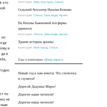
Категория:
Парк культуры
,
Статьи
ё это
ной
Сельский бухгалтер Наталья Бохонко
Категория:
Статьи
,
Твои люди, Артем
На Наталье Баженовой вся ферма
держится
Категория:
Статьи
,
Твои люди, Артем
, но
Хранят историю архивы
огда
Категория:
Мой город
,
Статьи
лову и
 да и
ебе,
Еще в категории «
Блиц-опрос
»
годно.
Новый год к нам мчится. Что случилось
и случится?
Дорогой Дедушка Мороз!
ют по
Дорогие наши читатели!
нно не
Дорогие наши читатели!
отным