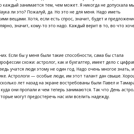
то каждый занимается тем, чем может. Я никогда не допускала м
ука ли это? Пожалуй, да. Но это не для меня. Надо иметь
ими вещами. Хотя, если есть спрос, значит, будет и предложени
лярно, значит, кому-то это надо. Каждый верит в то, во что хоче
их. Если бы у меня были такие способности, сама бы стала
профессии схожи: астролог, как и бухгалтер, имеет дело с цифра
едь учатся люди этому не один год. Надо очень многое знать, и
ике. Астрологи — особые люди, им этот талант дан свыше. Хоро
есколько лет назад на экране востребованы были Павел и Тамар
 куда они пропали и чем теперь занимаются. Так что День астр
торые могут предостеречь нас или вселить надежду.