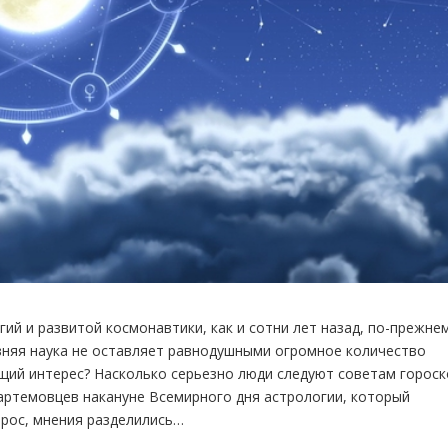
гий и развитой космонавтики, как и сотни лет назад, по-прежне
вняя наука не оставляет равнодушными огромное количество
щий интерес? Насколько серьезно люди следуют советам гороск
артемовцев накануне Всемирного дня астрологии, который
прос, мнения разделились…