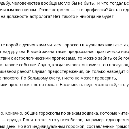
удьбу. Человечества вообще могло бы не быть. И что тогда? Вс
рчивым женщинам. Разве астролог — это профессия? Хоть в од
 на должность астролога? Нет такого и никогда не будет.
те порой с девчонками читаем гороскоп в журналах или газетах
г над другом. В моей жизни такие предсказания практически ник
ствии с астрологическими прогнозами, то можно забить себе го
 плохое событие. Ладно, когда человек оптимист, он послушал,
 душевной раной? Слушая предостережения, он только навредит с
о плохого. По большому счету, никто не может проверить,
или просто взят «с потолка». Насочинять ведь можно всё, что у
о. Конечно, общие гороскопы по знакам зодиака, которые чита
, — ерунда. Понятно же, что у всех Весов, например, одновреме
ый день. Но вот индивидуальный гороскоп, составленный грам