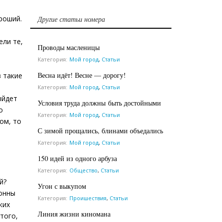
роший.
Другие статьи номера
ели те,
Проводы масленицы
Категория:
Мой город
,
Статьи
Весна идёт! Весне — дорогу!
в такие
Категория:
Мой город
,
Статьи
ыйдет
Условия труда должны быть достойными
о
Категория:
Мой город
,
Статьи
ом, то
С зимой прощались, блинами объедались
Категория:
Мой город
,
Статьи
150 идей из одного арбуза
Категория:
Общество
,
Статьи
й?
Угон с выкупом
лонны
Категория:
Проишествия
,
Статьи
ких
Линия жизни киномана
того,