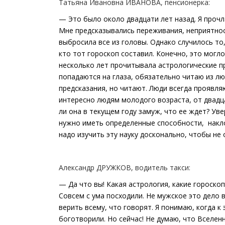
Татьяна Ивановна ИВАНОВА, пенсионерка:
— Это было около двадцати лет назад. Я прочл
Мне предсказывались переживания, неприятност
выбросила все из головы. Однако случилось то,
кто тот гороскоп составил. Конечно, это могл
несколько лет прочитывала астрологические пр
попадаются на глаза, обязательно читаю из лю
предсказания, но читают. Люди всегда проявл
интересно людям молодого возраста, от двадц
ли она в текущем году замуж, что ее ждет? Ув
нужно иметь определенные способности, накло
надо изучить эту науку досконально, чтобы не 
Александр ДРУЖКОВ, водитель такси:
— Да что вы! Какая астрология, какие гороскоп
Совсем с ума посходили. Не мужское это дело 
верить всему, что говорят. Я понимаю, когда к
боготворили. Но сейчас! Не думаю, что Вселен