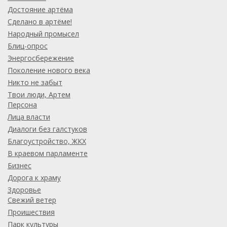
Достояние артёма
Сделано в артёме!
Народный промысел
Блиц-опрос
Энергосбережение
Поколение нового века
Никто не забыт
Твои люди, Артем
Персона
Лица власти
Диалоги без галстуков
Благоустройство, ЖКХ
В краевом парламенте
Бизнес
Дорога к храму
Здоровье
Свежий ветер
Проишествия
Парк культуры