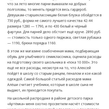
что за лето многие парни вымахали на добрых
полголовы, то менять придётся весь гардероб.
Девушкам-старшеклассницам белая блузка обойдётся в
730 руб., форма не самого лучшего качества 42-44
размера 1280 — 1790, и по 430 белый и чёрный
фартуки. Для парней дело обстоит ещё круче. 2890 руб.
— стоимость только одного пиджака, светлая рубашка
— 1190, брюки порядка 1160.
В этом же магазине озабоченная мама, подбирающая
обувь для улыбчивого семиклассника, оценила расходы
на подготовку своего школьника в «пока 10 000». Это
ещё не все расходы, несмотря на то, что Алексей
пойдёт в школу со старым ранцем, пеналом и кое-какой
одеждой. Самой большой статьёй расходов мама
Алёши считает учебники, которые в школе сына не
выдают, их приходится покупать.
На школьной распродаже в районе детского парка
«Артёмка» меня охотно просветили насчёт стоимости