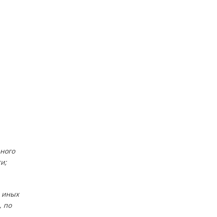
ного
и;
 иных
, по