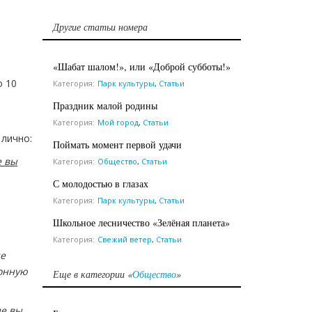
Другие статьи номера
«Шабат шалом!», или «Доброй субботы!»
о 10
Категория:
Парк культуры
,
Статьи
Праздник малой родины
Категория:
Мой город
,
Статьи
 лично:
Поймать момент первой удачи
е вы
Категория:
Общество
,
Статьи
С молодостью в глазах
Категория:
Парк культуры
,
Статьи
Школьное лесничество «Зелёная планета»
Категория:
Свежий ветер
,
Статьи
де
ионную
Еще в категории «
Общество
»
де вы