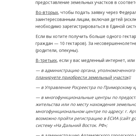
предоставление земельных участков в соответ
Во-вторых
, чтобы подать заявку через Федер
заинтересованным лицам, включая детей (искл
необходимо зарегистрироваться в Единой систе
Если вы хотите получить больше одного гектар
граждан — 10 гектаров). За несовершеннолетн
(родители, опекуны).
В-третьих
, если у вас медленный интернет, ил
— в администрацию органа, уполномоченного 
планируете приобрести земельный участок)
;
— в Управление Росреестра по Приморскому кра
— в многофункциональные центры по предоста
жительства или по месту нахождения земельног
многофункциональном центре по адресу: г. Арт
возможно пройти регистрацию в ЕСИА (сайт g
систему «На Дальний Восток. РФ»;
— в администрацию Артемовского городского окр