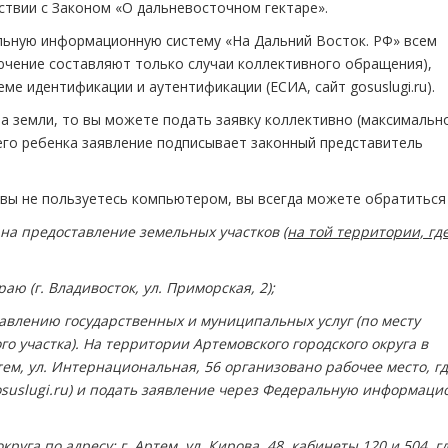
ствии с Законом «О дальневосточном гектаре».
альную информационную систему «На Дальний Восток. РФ» всем
ючение составляют только случаи коллективного обращения),
ме идентификации и аутентификации (ЕСИА, сайт gosuslugi.ru).
а земли, то вы можете подать заявку коллективно (максимальн
его ребенка заявление подписывает законный представитель
и вы не пользуетесь компьютером, вы всегда можете обратиться
на предоставление земельных участков
(на той территории, гд
ю (г. Владивосток, ул. Приморская, 2);
влению государственных и муниципальных услуг (по месту
о участка). На территории Артемовского городского округа в
ем, ул. Интернациональная, 56 организовано рабочее место, г
osuslugi.ru) и подать заявление через Федеральную информац
уга по адресу: г. Артем, ул. Кирова, 48, кабинеты 120 и 504, г