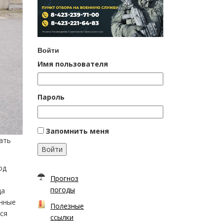
Войти
Имя пользователя
Пароль
Запомнить меня
ать
Войти
од
Прогноз
погоды
да
енные
Полезные
тся
ссылки