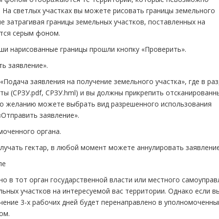
. На светлых участках вы можете рисовать границы земельного
не затрагивая границы земельных участков, поставленных на
тся серым фоном.
ши нарисованные границы прошли кнопку «Проверить».
ть заявление».
 «Подача заявления на получение земельного участка», где в ра
ы (СРЗУ.pdf, СРЗУ.hml) и вы должны прикрепить отсканированн
 по желанию можете выбрать вид разрешенного использования
«Отправить заявление».
моченного органа.
олучать гектар, в любой момент можете аннулировать заявление
ле
о в тот орган государственной власти или местного самоуправ
ьных участков на интересуемой вас территории. Однако если вы
течение 3-х рабочих дней будет перенаправлено в уполномоченны
ом.