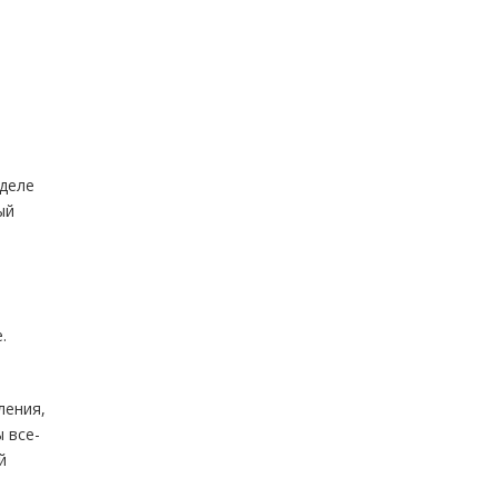
зделе
ый
.
ления,
 все-
й