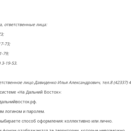
а, ответственные лица:
3;
7-73;
1-79;
 3-19-53.
тственное лицо Давиденко Илья Александрович, тел.8 (42337) 4
системе «На Дальний Восток»:
дальнийвосток.рф.
им логином и паролем.
выбираете способ оформления: коллективно или лично.
рым фоном отображаются те территории, которые невозможно