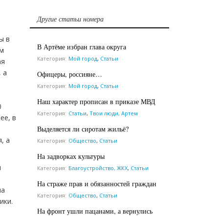
Другие статьи номера
ы в
В Артёме избран глава округа
ом
Категория:
Мой город
,
Статьи
ая
 а
Офицеры, россияне…
Категория:
Мой город
,
Статьи
Наш характер прописан в приказе МВД
0
Категория:
Статьи
,
Твои люди, Артем
ее, в
Выделяется ли сиротам жильё?
, а
Категория:
Общество
,
Статьи
На задворках культуры
и
Категория:
Благоустройство, ЖКХ
,
Статьи
На страже прав и обязанностей граждан
на
Категория:
Общество
,
Статьи
ики.
На фронт ушли пацанами, а вернулись