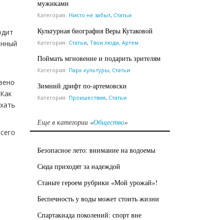
мужиками
Категория:
Никто не забыт
,
Статьи
Культурная биография Веры Кутаковой
одит
Категория:
Статьи
,
Твои люди, Артем
енный
Поймать мгновение и подарить зрителям
Категория:
Парк культуры
,
Статьи
звено
Зимний дрифт по-артемовски
 Как
Категория:
Проишествия
,
Статьи
юхать
Еще в категории «
Общество
»
Всего
Безопасное лето: внимание на водоемы
Сюда приходят за надеждой
Станьте героем рубрики «Мой урожай»!
Беспечность у воды может стоить жизни
Спартакиада поколений: спорт вне