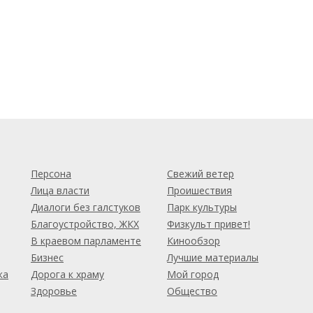
м
Персона
Свежий ветер
Лица власти
Проишествия
Диалоги без галстуков
Парк культуры
Благоустройство, ЖКХ
Физкульт привет!
В краевом парламенте
Кинообзор
Бизнес
Лучшие материалы
ка
Дорога к храму
Мой город
Здоровье
Общество