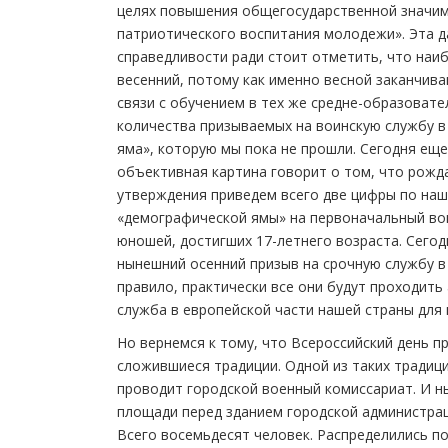
целях повышения общегосударственной значим
патриотического воспитания молодежи». Эта д
справедливости ради стоит отметить, что наи
весенний, потому как именно весной заканчива
связи с обучением в тех же средне-образова
количества призываемых на воинскую службу в
яма», которую мы пока не прошли. Сегодня еще 
объективная картина говорит о том, что рожд
утверждения приведем всего две цифры по наш
«демографической ямы» на первоначальный вои
юношей, достигших 17-летнего возраста. Сегодн
нынешний осенний призыв на срочную службу в
правило, практически все они будут проходить
служба в европейской части нашей страны для 
Но вернемся к тому, что Всероссийский день пр
сложившиеся традиции. Одной из таких традици
проводит городской военный комиссариат. И н
площади перед зданием городской администрац
Всего восемьдесят человек. Распределились п