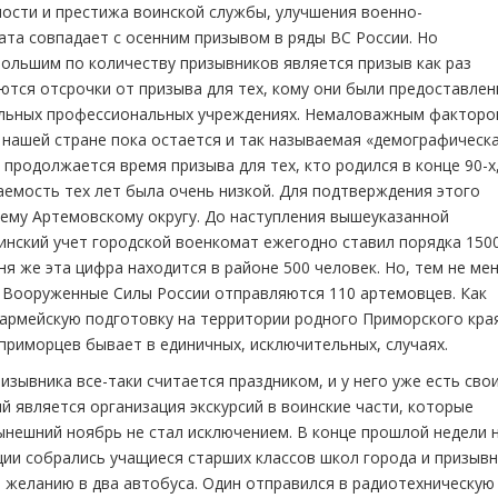
ости и престижа воинской службы, улучшения военно-
ата совпадает с осенним призывом в ряды ВС России. Но
большим по количеству призывников является призыв как раз
ются отсрочки от призыва для тех, кому они были предоставлен
тельных профессиональных учреждениях. Немаловажным фактор
 нашей стране пока остается и так называемая «демографическ
продолжается время призыва для тех, кто родился в конце 90-х,
аемость тех лет была очень низкой. Для подтверждения этого
ему Артемовскому округу. До наступления вышеуказанной
нский учет городской военкомат ежегодно ставил порядка 150
я же эта цифра находится в районе 500 человек. Но, тем не мен
 Вооруженные Силы России отправляются 110 артемовцев. Как
 армейскую подготовку на территории родного Приморского края
приморцев бывает в единичных, исключительных, случаях.
изывника все-таки считается праздником, и у него уже есть сво
й является организация экскурсий в воинские части, которые
ынешний ноябрь не стал исключением. В конце прошлой недели 
ии собрались учащиеся старших классов школ города и призывн
о желанию в два автобуса. Один отправился в радиотехническую