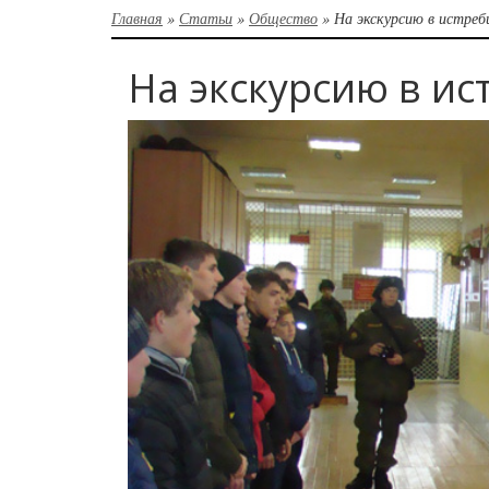
Главная
»
Статьи
»
Общество
»
На экскурсию в истреб
На экскурсию в и