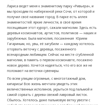
Лариса ведет меня к знаменитому парку «Ривьера», и
мы проходим по набережной реки Сочи, от которой и
получил своё название город. В парке есть аллея
знаменитостей: яркие личности, в своё время
посещавшие этот курорт, сажали магнолии. Здесь есть
деревья космонавтов, артистов, политиков — наших и
зарубежных. Была магнолия, посаженная Юрием
Гагариным, но, увы, её загубили — каждому хотелось
оторвать веточку с деревца, посаженного
всенародным любимцем. Сейчас на месте сгубленной
магнолии, в память о первом космонавте, посажено
новое дерево. Хочется надеяться, что его все же не
поломают на веточки-сувениры.
По всем улицам огромные, с многоэтажный дом,
кипарисы! Всю жизнь мечтала увидеть этих
величественных исполинов, укрыться под пальмой и
самой сорвать с дерева свежий лавровый листок.
Сбылось. Хотелось даже пальмовую ветку увезти с