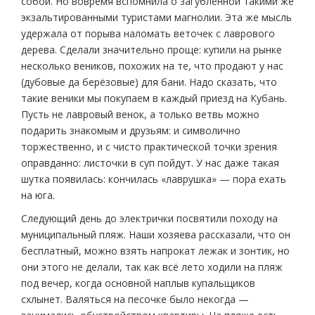
собой. Но вовремя вспомнила о загубленной такими же
экзальтированными туристами магнолии. Эта же мысль
удержала от порыва наломать веточек с лаврового
дерева. Сделали значительно проще: купили на рынке
несколько веников, похожих на те, что продают у нас
(дубовые да берёзовые) для бани. Надо сказать, что
такие веники мы покупаем в каждый приезд на Кубань.
Пусть не лавровый венок, а только ветвь можно
подарить знакомым и друзьям: и символично
торжественно, и с чисто практической точки зрения
оправданно: листочки в суп пойдут. У нас даже такая
шутка появилась: кончилась «лаврушка» — пора ехать
на юга.
Следующий день до электрички посвятили походу на
муниципальный пляж. Наши хозяева рассказали, что он
бесплатный, можно взять напрокат лежак и зонтик, но
они этого не делали, так как всё лето ходили на пляж
под вечер, когда основной наплыв купальщиков
схлынет. Валяться на песочке было некогда —