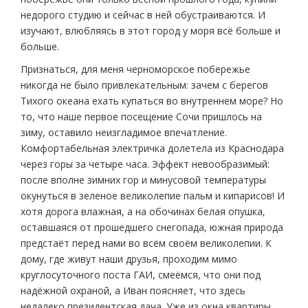
недорого студию и сейчас в ней обустраиваются. И
изучают, влюбляясь в этот город у моря всё больше и
больше.
Признаться, для меня черноморское побережье
никогда не было привлекательным: зачем с берегов
Тихого океана ехать купаться во внутреннем море? Но
то, что наше первое посещение Сочи пришлось на
зиму, оставило неизгладимое впечатление.
Комфортабельная электричка долетела из Краснодара
через горы за четыре часа. Эффект невообразимый:
после вполне зимних гор и минусовой температуры
окунуться в зеленое великолепие пальм и кипарисов! И
хотя дорога влажная, а на обочинах белая опушка,
оставшаяся от прошедшего снегопада, южная природа
предстаёт перед нами во всём своём великолепии. К
дому, где живут наши друзья, проходим мимо
круглосуточного поста ГАИ, смеёмся, что они под
надёжной охраной, а Иван поясняет, что здесь
недалеко президентская дача. Уже из окна квартиры