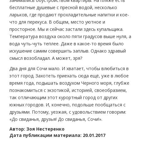
занимались обустройством квартиры. На пляже есть
бесплатные душевые с пресной водой, несколько
ларьков, где продают прохладительные напитки и кое-
что для перекуса. В общем, место уютное и
просторное. Мы и сейчас застали здесь купальщика.
Температура воздуха около пяти градусов выше нуля, а
вода чуть-чуть теплее. Даже в какое-то время было
искушение самим совершить заплыв. Однако здравый
смысл возобладал. А может, зря?
Два дня для Сочи мало. И хватает, чтобы влюбиться в
этот город. Захотеть приехать сюда ещё, уже в любое
время года, подышать воздухом Черного моря, глубже
познакомиться с экзотикой, историей, своеобразием,
так отличающим этот курортный город от других
южных городов. И, конечно, подольше пообщаться с
друзьями. Потому, уезжая, с удовольствием говорим:
«До свиданья, друзья! До свиданья, Сочи!».
Автор: Зоя Нестеренко
Дата публикации материала: 20.01.2017