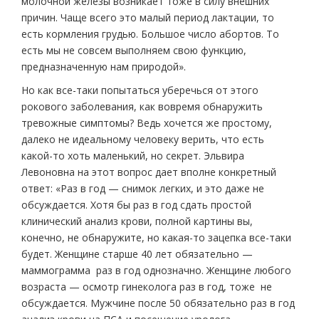
молочной железы возникает тоже в силу внешних
причин. Чаще всего это малый период лактации, то
есть кормления грудью. Большое число абортов. То
есть мы не совсем выполняем свою функцию,
предназначенную нам природой».
Но как все-таки попытаться уберечься от этого
рокового заболевания, как вовремя обнаружить
тревожные симптомы? Ведь хочется же простому,
далеко не идеальному человеку верить, что есть
какой-то хоть маленький, но секрет. Эльвира
Левоновна на этот вопрос дает вполне конкретный
ответ: «Раз в год — снимок легких, и это даже не
обсуждается. Хотя бы раз в год сдать простой
клинический анализ крови, полной картины вы,
конечно, не обнаружите, но какая-то зацепка все-таки
будет. Женщине старше 40 лет обязательно —
маммограмма раз в год однозначно. Женщине любого
возраста — осмотр гинеколога раз в год, тоже не
обсуждается. Мужчине после 50 обязательно раз в год