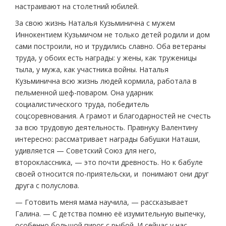
настраивают на столетний юбилей.
За свою жизнь Наталья Кузьминична с мужем
Иннокентием Кузьмичом не только детей родили и дом
сами построили, но и трудились славно. Оба ветераны
труда, у обоих есть награды: у жены, как труженицы
тыла, у мужа, как участника войны. Наталья
Кузьминична всю жизнь людей кормила, работала в
пельменной шеф-поваром. Она ударник
социалистического труда, победитель
соцсоревнования. А грамот и благодарностей не счесть
за всю трудовую деятельность. Правнуку Валентину
интересно: рассматривает награды бабушки Наташи,
удивляется — Советский Союз для него,
второклассника, — это почти древность. Но к бабуле
своей относится по-приятельски, и понимают они друг
друга с полуслова.
— Готовить меня мама научила, — рассказывает
Галина. — С детства помню её изумительную выпечку,
особенно большой пирог с рыбой. И сейчас у нас