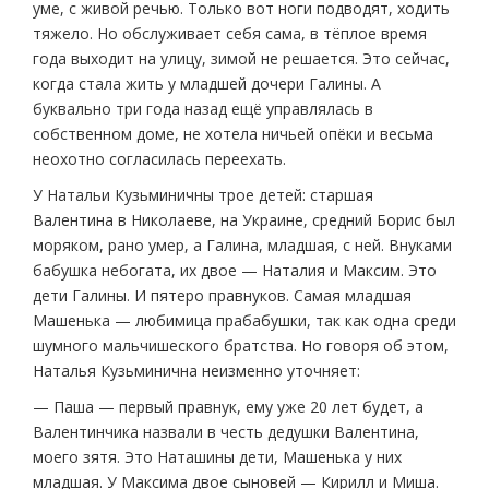
уме, с живой речью. Только вот ноги подводят, ходить
тяжело. Но обслуживает себя сама, в тёплое время
года выходит на улицу, зимой не решается. Это сейчас,
когда стала жить у младшей дочери Галины. А
буквально три года назад ещё управлялась в
собственном доме, не хотела ничьей опёки и весьма
неохотно согласилась переехать.
У Натальи Кузьминичны трое детей: старшая
Валентина в Николаеве, на Украине, средний Борис был
моряком, рано умер, а Галина, младшая, с ней. Внуками
бабушка небогата, их двое — Наталия и Максим. Это
дети Галины. И пятеро правнуков. Самая младшая
Машенька — любимица прабабушки, так как одна среди
шумного мальчишеского братства. Но говоря об этом,
Наталья Кузьминична неизменно уточняет:
— Паша — первый правнук, ему уже 20 лет будет, а
Валентинчика назвали в честь дедушки Валентина,
моего зятя. Это Наташины дети, Машенька у них
младшая. У Максима двое сыновей — Кирилл и Миша.