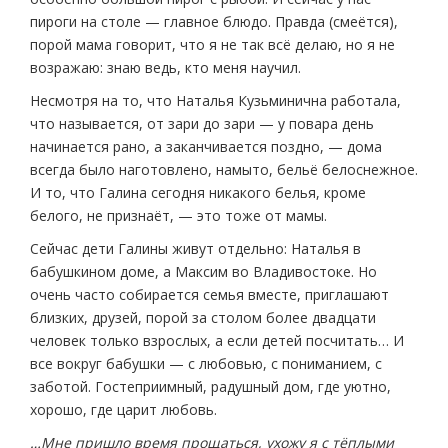
пироги на столе — главное блюдо. Правда (смеётся),
порой мама говорит, что я не так всё делаю, но я не
возражаю: знаю ведь, кто меня научил.
Несмотря на то, что Наталья Кузьминична работала,
что называется, от зари до зари — у повара день
начинается рано, а заканчивается поздно, — дома
всегда было наготовлено, намыто, бельё белоснежное.
И то, что Галина сегодня никакого белья, кроме
белого, не признаёт, — это тоже от мамы.
Сейчас дети Галины живут отдельно: Наталья в
бабушкином доме, а Максим во Владивостоке. Но
очень часто собирается семья вместе, приглашают
близких, друзей, порой за столом более двадцати
человек только взрослых, а если детей посчитать… И
все вокруг бабушки — с любовью, с пониманием, с
заботой. Гостеприимный, радушный дом, где уютно,
хорошо, где царит любовь.
…Мне пришло время прощаться, ухожу я с тёплыми