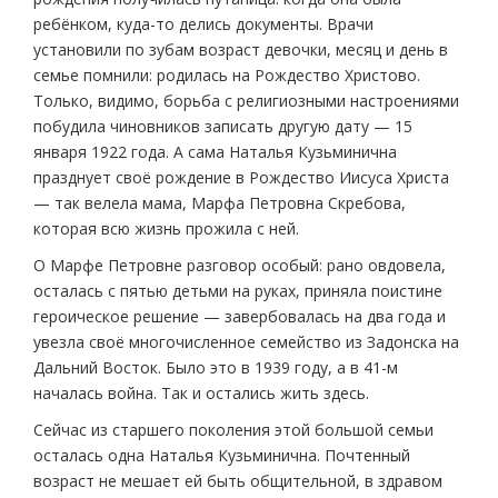
ребёнком, куда-то делись документы. Врачи
установили по зубам возраст девочки, месяц и день в
семье помнили: родилась на Рождество Христово.
Только, видимо, борьба с религиозными настроениями
побудила чиновников записать другую дату — 15
января 1922 года. А сама Наталья Кузьминична
празднует своё рождение в Рождество Иисуса Христа
— так велела мама, Марфа Петровна Скребова,
которая всю жизнь прожила с ней.
О Марфе Петровне разговор особый: рано овдовела,
осталась с пятью детьми на руках, приняла поистине
героическое решение — завербовалась на два года и
увезла своё многочисленное семейство из Задонска на
Дальний Восток. Было это в 1939 году, а в 41-м
началась война. Так и остались жить здесь.
Сейчас из старшего поколения этой большой семьи
осталась одна Наталья Кузьминична. Почтенный
возраст не мешает ей быть общительной, в здравом