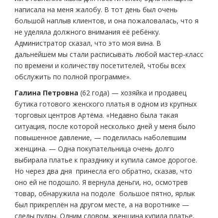
написала на меня жалобу. В тот день был очень
большой наплыв клиентов, и она пожаловалась, что я
не уделяла должного внимания её ребёнку.
Администратор сказал, что это моя вина. В
дальнейшем мы стали расписывать любой мастер-класс
по времени и количеству посетителей, чтобы всех
обслужить по полной программе».
Галина Петровна
(62 года) — хозяйка и продавец
бутика готового женского платья в одном из крупных
торговых центров Артёма. «Недавно была такая
ситуация, после которой несколько дней у меня было
повышенное давление, — поделилась наболевшим
женщина. — Одна покупательница очень долго
выбирала платье к празднику и купила самое дорогое.
Но через два дня принесла его обратно, сказав, что
оно ей не подошло. Я вернула деньги, но, осмотрев
товар, обнаружила на подоле большое пятно, ярлык
был прикреплён на другом месте, а на воротнике —
следы пудры. Одним словом, женщина купила платье,