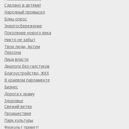
Сделано в артёме!
Народный промысел
Блиц-опрос
Энергосбережение
Поколение нового века
Никто не забыт
Твои люди, Артем
Персона
Лица власти
Диалоги без галстуков
Благоустройство, ЖКХ
В краевом парламенте
Бизнес
Дорога к храму
Здоровье
Свежий ветер
Проишествия
Парк культуры
Физкульт привет!