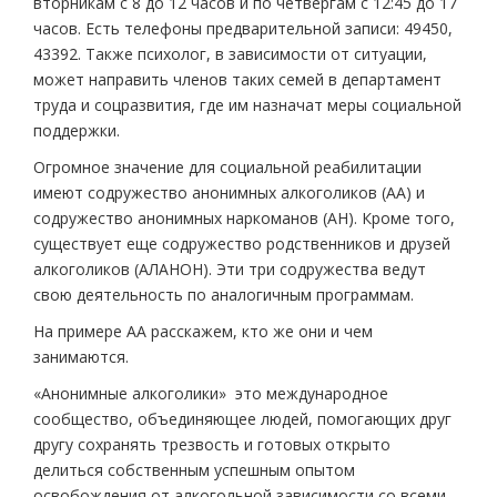
вторникам с 8 до 12 часов и по четвергам с 12:45 до 17
часов. Есть телефоны предварительной записи: 4­94­50,
4­33­92. Также психолог, в зависимости от ситуации,
может направить членов таких семей в департамент
труда и соцразвития, где им назначат меры социальной
поддержки.
Огромное значение для социальной реабилитации
имеют содружество анонимных алкоголиков (АА) и
содружество анонимных наркоманов (АН). Кроме того,
существует еще содружество родственников и друзей
алкоголиков (АЛ­АНОН). Эти три содружества ведут
свою деятельность по аналогичным программам.
На примере АА расскажем, кто же они и чем
занимаются.
«Анонимные алкоголики» ­ это международное
сообщество, объединяющее людей, помогающих друг
другу сохранять трезвость и готовых открыто
делиться собственным успешным опытом
освобождения от алкогольной зависимости со всеми,