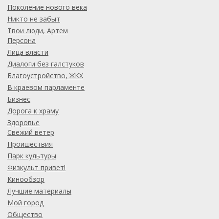
Поколение нового века
Никто не забыт
Твои люди, Артем
Персона
Лица власти
Диалоги без галстуков
Благоустройство, ЖКХ
В краевом парламенте
Бизнес
Дорога к храму
Здоровье
Свежий ветер
Проишествия
Парк культуры
Физкульт привет!
Кинообзор
Лучшие материалы
Мой город
Общество