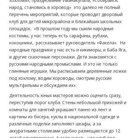
хохлома», празднование Ивана­купала, «Собирайся,
народ, становись в хоровод» ­ это далеко не полный
перечень мероприятий, которые проводит дворовый
клуб для детей микрорайона и ближайших школьных
площадок. «В прошлом году мы сшили народные
костюмы, у нас теперь есть сарафаны, рубахи,
кокошники, ­ рассказывает руководитель «Факела». ­ На
народные праздники у нас есть и кикиморы, и Баба Яга,
и другие сказочные персонажи. Дети знакомятся с
русскими народными промыслами. И это не только
глиняные игрушки. Мы расписываем деревянные ложки
под хохлому, водим хороводы, смотрим русские
мультфильмы и обсуждаем их».
Деятельность юных мастеров можно оценить сразу,
переступив порог клуба. Стены небольшой прихожей и
комнаты для занятий украшают панно из лент и
картины из бисера, куклы в национальной одежде и
различные поделки заполняют шкафы, а за
аккуратными столиками удобно размещаются до 12
детей одновременно. А если учесть, что клуб под