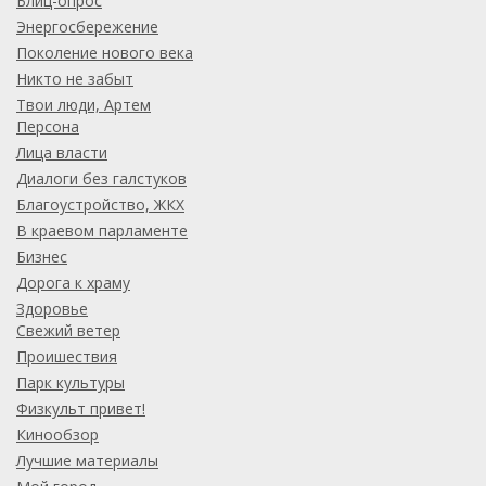
Блиц-опрос
Энергосбережение
Поколение нового века
Никто не забыт
Твои люди, Артем
Персона
Лица власти
Диалоги без галстуков
Благоустройство, ЖКХ
В краевом парламенте
Бизнес
Дорога к храму
Здоровье
Свежий ветер
Проишествия
Парк культуры
Физкульт привет!
Кинообзор
Лучшие материалы