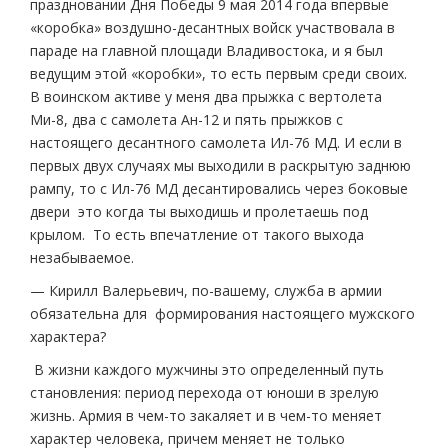
праздновании Дня Победы 9 мая 2014 года впервые
«коробка» воздушно-десантных войск участвовала в
параде на главной площади Владивостока, и я был
ведущим этой «коробки», то есть первым среди своих.
В воинском активе у меня два прыжка с вертолета
Ми-8, два с самолета Ан-12 и пять прыжков с
настоящего десантного самолета Ил-76 МД. И если в
первых двух случаях мы выходили в раскрытую заднюю
рампу, то с Ил-76 МД десантировались через боковые
двери это когда ты выходишь и пролетаешь под
крылом. То есть впечатление от такого выхода
незабываемое.
— Кирилл Валерьевич, по-вашему, служба в армии
обязательна для формирования настоящего мужского
характера?
В жизни каждого мужчины это определенный путь
становления: период перехода от юноши в зрелую
жизнь. Армия в чем-то закаляет и в чем-то меняет
характер человека, причем меняет не только