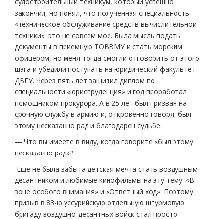
судостроительный техникум, который успешно
закончил, но понял, что полученная специальность
«техническое обслуживание средств вычислительной
техники» это не совсем мое. Была мысль подать
документы в приемную ТОВВМУ и стать морским
офицером, но меня тогда смогли отговорить от этого
шага и убедили поступать на юридический факультет
ДВГУ. Через пять лет защитил диплом по
специальности «юриспруденция» и год проработал
помощником прокурора. А в 25 лет был призван на
срочную службу в армию и, откровенно говоря, был
этому несказанно рад и благодарен судьбе.
— Что вы имеете в виду, когда говорите «был этому
несказанно рад»?
Еще не была забыта детская мечта стать воздушным
десантником и любимые кинофильмы на эту тему: «В
зоне особого внимания» и «Ответный ход». Поэтому
призыв в 83-ю уссурийскую отдельную штурмовую
бригаду воздушно-десантных войск стал просто