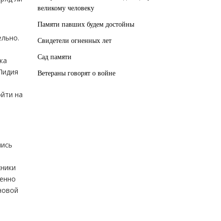
великому человеку
Памяти павших будем достойны
ельно.
Свидетели огненных лет
Сад памяти
ка
 Лидия
Ветераны говорят о войне
ойти на
лись
хники
бенно
новой