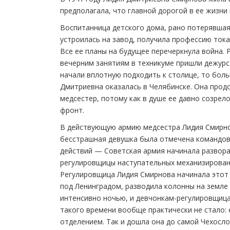
предполагала, что главной дорогой в ее жизни
Воспитанница детского дома, рано потерявшая
устроилась на завод, получила профессию тока
Все ее планы на будущее перечеркнула война. Р
вечерним занятиям в техникуме пришли дежурс
начали вплотную подходить к столице, то больш
Дмитриевна оказалась в Челябинске. Она продо
медсестер, потому как в душе ее давно созрел
фронт.
В действующую армию медсестра Лидия Смирнов
бесстрашная девушка была отмечена командова
действий — Советская армия начинала развора
регулировщицы наступательных механизированн
Регулировщица Лидия Смирнова начинала этот 
под Ленинградом, разводила колонны на земле 
интенсивно ночью, и девчонкам-регулировщица
такого времени вообще практически не стало:
отделением. Так и дошла она до самой Чехослов