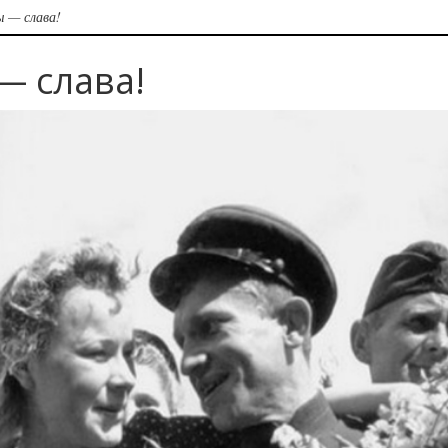
 — слава!
— слава!