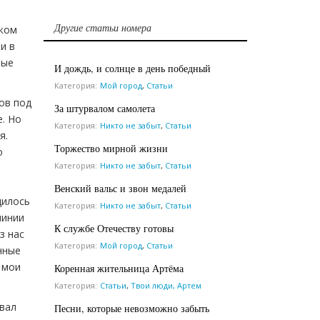
Другие статьи номера
ском
и в
рые
И дождь, и солнце в день победный
Категория:
Мой город
,
Статьи
ов под
За штурвалом самолета
е. Но
Категория:
Никто не забыт
,
Статьи
я.
Торжество мирной жизни
о
Категория:
Никто не забыт
,
Статьи
Венский вальс и звон медалей
дилось
Категория:
Никто не забыт
,
Статьи
линии
К службе Отечеству готовы
з нас
Категория:
Мой город
,
Статьи
нные
 мои
Коренная жительница Артёма
Категория:
Статьи
,
Твои люди, Артем
звал
Песни, которые невозможно забыть