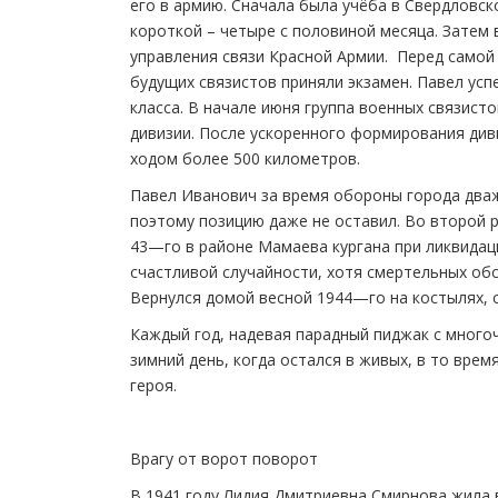
его в армию. Сначала была учёба в Свердловс
короткой – четыре с половиной месяца. Затем 
управления связи Красной Армии. Перед самой
будущих связистов приняли экзамен. Павел ус
класса. В начале июня группа военных связист
дивизии. После ускоренного формирования див
ходом более 500 километров.
Павел Иванович за время обороны города дваж
поэтому позицию даже не оставил. Во второй 
43—го в районе Мамаева кургана при ликвидац
счастливой случайности, хотя смертельных об
Вернулся домой весной 1944—го на костылях, с
Каждый год, надевая парадный пиджак с много
зимний день, когда остался в живых, в то врем
героя.
Врагу от ворот поворот
В 1941 году Лидия Дмитриевна Смирнова жила в