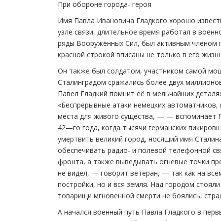
При обороне города- героя
Имя Павла Ивановича Гладкого хорошо извест
узле связи, длительное время работал в воен
ряды Вооружённых Сил, был активным членом г
красной строкой вписаны не только в его жизн
Он также был солдатом, участником самой мощ
Сталинградом сражались более двух миллионов 
Павел Гладкий помнит её в мельчайших деталях
«Беспрерывные атаки немецких автоматчиков, 
места для живого существа, — — вспоминает П
42—го года, когда тысячи германских пикиров
умертвить великий город, носящий имя Сталина
обеспечивать радио- и полевой телефонной св
фронта, а также выведывать огневые точки про
не видел, — говорит ветеран, — так как на всё
постройки, но и вся земля. Над городом стояли
товарищи мгновенной смерти не боялись, стр
А начался военный путь Павла Гладкого в перв