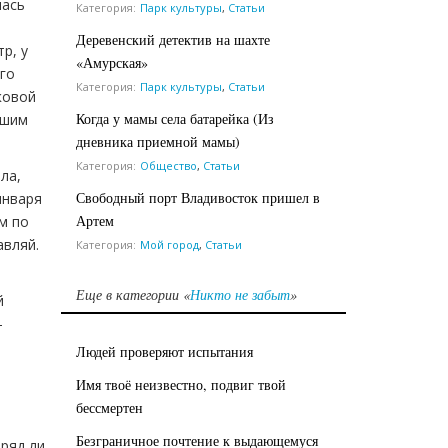
лась
Категория:
Парк культуры
,
Статьи
Деревенский детектив на шахте
р, у
«Амурская»
го
Категория:
Парк культуры
,
Статьи
ковой
Когда у мамы села батарейка (Из
ешим
дневника приемной мамы)
Категория:
Общество
,
Статьи
ла,
Свободный порт Владивосток пришел в
января
Артем
м по
авляй.
Категория:
Мой город
,
Статьи
Еще в категории «
Никто не забыт
»
й
-
Людей проверяют испытания
Имя твоё неизвестно, подвиг твой
бессмертен
Безграничное почтение к выдающемуся
вряд ли