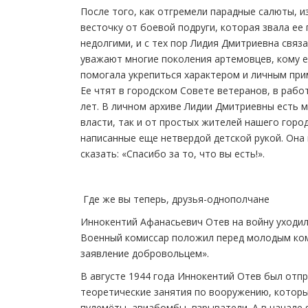
После того, как отгремели парадные салюты, 
весточку от боевой подруги, которая звала е
недолгими, и с тех пор Лидия Дмитриевна связ
уважают многие поколения артемовцев, кому е
помогала укрепиться характером и личным при
Ее чтят в городском Совете ветеранов, в рабо
лет. В личном архиве Лидии Дмитриевны есть 
власти, так и от простых жителей нашего горо
написанные еще нетвердой детской рукой. Она
сказать: «Спасибо за то, что вы есть!».
Где же вы теперь, друзья-однополчане
Иннокентий Афанасьевич Отев на войну уходил 
Военный комиссар положил перед молодым комб
заявление добровольцем».
В августе 1944 года Иннокентий Отев был отп
теоретические занятия по вооружению, которые
пулемёты, авиабомбы, взрыватели. А в начале