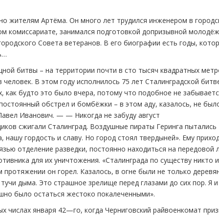
но жителям Артёма. Он много лет трудился инженером в город
ном комиссариате, занимался подготовкой допризывной молодёж
ородского Совета ветеранов. В его биографии есть годы, кото
ь…
ной битвы – на территории почти в сто тысяч квадратных метр
человек. В этом году исполнилось 75 лет Сталинградской битв
, как будто это было вчера, потому что подобное не забываетс
постоянный обстрел и бомбёжки – в этом аду, казалось, не был
авел Иванович. — — Никогда не забуду август
щиков сжигали Сталинград. Воздушные пираты Геринга пытались
, нашу гордость и славу. Но город стоял твердыней». Ему прихо
язью отделение разведки, постоянно находиться на передовой 
тивника для их уничтожения. «Сталинграда по существу никто и
м протяжении он горел. Казалось, в огне были не только деревя
 тучи дыма. Это страшное зрелище перед глазами до сих пор. Я и
ашно было остаться жестоко покалеченными».
ых числах января 42—го, когда Черниговский райвоенкомат при