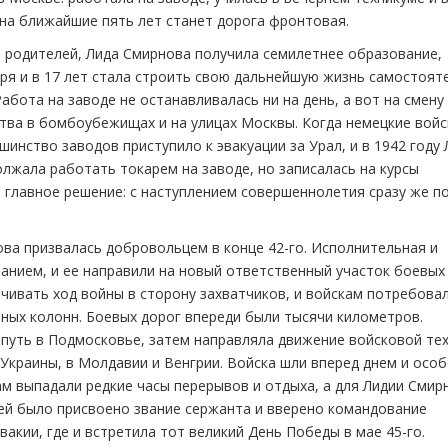
 на ближайшие пять лет станет дорога фронтовая.
 родителей, Лида Смирнова получила семилетнее образование,
ря и в 17 лет стала строить свою дальнейшую жизнь самостоят
абота на заводе не останавливалась ни на день, а вот на смену
тва в бомбоубежищах и на улицах Москвы. Когда немецкие войс
инство заводов приступило к эвакуации за Урал, и в 1942 году
лжала работать токарем на заводе, но записалась на курсы
о главное решение: с наступлением совершеннолетия сразу же п
а призвалась добровольцем в конце 42-го. Исполнительная и
нием, и ее направили на новый ответственный участок боевых
чивать ход войны в сторону захватчиков, и войскам потребова
ых колонн. Боевых дорог впереди были тысячи километров.
путь в Подмосковье, затем направляла движение войсковой те
Украины, в Молдавии и Венгрии. Войска шли вперед днем и осо
м выпадали редкие часы перерывов и отдыха, а для Лидии Смир
 ей было присвоено звание сержанта и вверено командование
акии, где и встретила тот великий День Победы в мае 45-го.