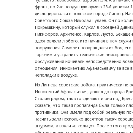
фронт, во 2-ю воздушную армию 23-й дивизии 
дислоцировался в польском городе Лигнец. Н
Советского Союза Николай Гулаев. Он по коли
Покрышкину, который служил в соседней дивиз
Никифоров, Архипенко, Карлов, Лусто, Бекашен
вдохновляли любого, кто начинал в нем служи
вооружения. Самолет возвращался из боя, его
горючим и устранить технические неисправност
обслуживания ночевали непосредственно возл
отношения. Иннокентию Афанасьевичу за все в
неполадки в воздухе.
Из Лигнеца советские войска, практически не о
Иннокентий Афанасьевич, дошел до города Брес
Сталинградом, так это сделают и они под Бресл
сказать, что такая пропаганда была только п
противника. Она имела под собой реальную по
насчитывали несколько десятков тысяч хорошо
штурмом, а взяли «в кольцо». После этого пр
обстреливали из танков и артиллерии, отдель