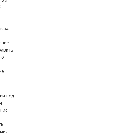
й
юза:
ание
равить
го
ие
рии под
я
ение
ть
ми,