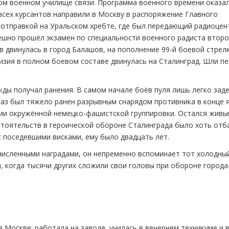
ком военном училище связи. Программа военного времени оказа
всех курсантов направили в Москву в распоряжение Главного
 отправкой на Уральском хребте, где был передающий радиоцент
пешно прошёл экзамен по специальности военного радиста второ
ов двинулась в город Балашов, на пополнение 99-й боевой стрел
изия в полном боевом составе двинулась на Сталинград. Шли п
ды получал ранения. В самом начале боёв пуля лишь легко заде
раз был тяжело ранен разрывным снарядом противника в конце 
ии окружённой немецко-фашистской группировки. Остался живы
стоятельств в героической обороне Сталинграда было хоть отб
 поседевшими висками, ему было двадцать лет.
численными наградами, он непременно вспоминает тот холодны
я, когда тысячи других сложили свои головы при обороне города
 Москве: работала на заводе, училась в вечернем техникуме и 