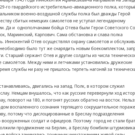
129-го гвардейского истребительно-авиационного полка, которы
ачальником военно-воздушной службы полка был дважды Герой
честву сбитых немецких самолетов не уступал легендарному
ии. Да и однополчанами бойца Отева были Герои Советского Со
ок, Мариинский, Карпович. Сама обстановка и слава полка
ть. Иннокентий Отев осуществлял охрану самолётов и обслужив
 необходимо было тут же снарядить новым боекомплектом, зап
и. Старший сержант Отев и другие солдаты из числа техническо
е самолётов. Между ними и летчиками установились дружеские
ремя службы ни разу не пришлось терпеть нагоняй за техническ
станавливаясь, двигались на запад. Полк, в котором служил
лау. Немцам внушалось, что как русские перевернули ход исто
ау, поворот на 180, и погонят русских обратно на восток. Нельз
лодом воспаленного сознания терпящего сокрушительное пораж
чву, потому что дислоцированные в Бреслау подразделения
 вооруженных солдат и офицеров. Поэтому город не стали бра
одолжили продвижение на Берлин, а Бреслау бомбили штурмовика
ные войска занимались точечным уничтожением живой силы