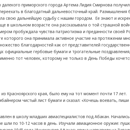
из далекого приморского города Артема Лидия Смирнова получил
е переехать в благодатный дальневосточный край. Размышления 
ала свою дальнейшую судьбу с нашим городом. Ее знают и искре
ще в школьном возрасте она рассказывала о той страшной войн
мером пробуждала чувства патриотизма и преданности своей Р
те которого она принимала активное участие на протяжении мн
множество благодарностей как от представителей государствен
да: официальные гербовые бумаги и трогательные поздравления
 именно тот человек, которому не только в День Победы хочетс
из Красноярского края, было ему на тот момент почти 17 лет.
айнером чистый лист бумаги и сказал: «Хочешь воевать, пиши
равлен в школу младших авиаспециалистов под Абакан. Начались
 шли по 10-12 часов в день. Изучали авиационное оружие: пушк
 января 1945 года Иннокентия Афанасьевича направили на Запа