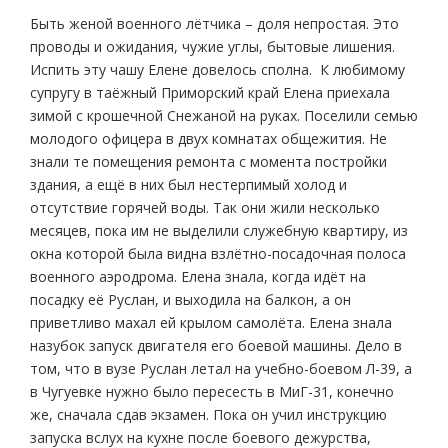
Быть женой военного лётчика – доля непростая. Это
проводы и ожидания, чужие углы, бытовые лишения.
Испить эту чашу Елене довелось сполна. К любимому
супругу в таёжный Приморский край Елена приехала
зимой с крошечной Снежаной на руках. Поселили семью
молодого офицера в двух комнатах общежития. Не
знали те помещения ремонта с момента постройки
здания, а ещё в них был нестерпимый холод и
отсутствие горячей воды. Так они жили несколько
месяцев, пока им не выделили служебную квартиру, из
окна которой была видна взлётно-посадочная полоса
военного аэродрома. Елена знала, когда идёт на
посадку её Руслан, и выходила на балкон, а он
приветливо махал ей крылом самолёта. Елена знала
назубок запуск двигателя его боевой машины. Дело в
том, что в вузе Руслан летал на учебно-боевом Л-39, а
в Чугуевке нужно было пересесть в МиГ-31, конечно
же, сначала сдав экзамен. Пока он учил инструкцию
запуска вслух на кухне после боевого дежурства,