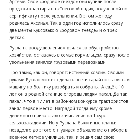
Артёме. Своё «родовое гнездо» они купили после
продажи квартиры на «Снеговой пади», полученной по
сертификату после увольнения. В этом же году
родилась Аксинья. Так в один год исполнилось сразу
две мечты Куксовых: о «родовом гнезде» и о трёх
детках.
Руслан с воодушевлением взялся за обустройство
хозяйства, оставаясь в семье кормильцем, сразу после
увольнения занялся грузовыми перевозками.
Про таких, как он, говорят: истинный хозяин. Своими
руками Руслан может сделать всё: и сарай поставить, и
машину по болтику разобрать и собрать. А ещё с 10
лет он в родной станице огороды людям пахал. Да так
пахал, что в 17 лет в районном конкурсе трактористов
занял первое место. Наградой тогда ему кроме
денежного приза стало зачисление на 1 курс
сельхозакадемии. Но у Руслана были иные планы:
незадолго до этого он увидел объявление о наборе в
военное лётное училище, так и решил сам свою