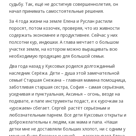
судьбу. Так, ещё не достигнув совершеннолетия, он
начал принимать самостоятельные решения.
За 4 года жизни на земле Елена и Руслан растили
поросят, потом козочек, проверяя, что из живности
содержать экономнее и продуктивнее. Сейчас у них
полсотни кур, индюшки. А глава мечтает о большом
участке земли, на котором можно выращивать всю
необходимую продукцию для большой семьи.
Два года назад у Куксовых родился долгожданный
наследник Серёжа. Дети – душа этой замечательной
семьи! Старшая Снежана – главная мамина помощница,
заботливая старшая сестра, София – самая серьёзная,
усидчивая и пунктуальная, Аксинья – огонь, везде на
подхвате, и папе инструменты подаст, и к курочкам за
«урожаем» сбегает. Сергей растёт серьёзным и
любознательным парнем. Все дети Куксовых открыты и
доброжелательны к людям, как мама и папа. «Наши
детки мне не доставляли больших хлопот, ни с одним у
меня не было бессонных ночей, — рассказывает Елена.