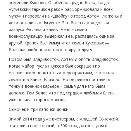
поменяли Куксовы. Особенно трудно было, когда
Чугуевский гарнизон разом расформировали и всех
мужчин перевели на «Двойку» в город Артём. Их жёны и
дети остались в Чугуевке. Это была самая долгая
разлука Руслана и Елены. Не все семьи
военнослужащих выдержали её, распадаясь одна за
другой. Крепок был иммунитет семьи Куксовых —
большая любовь и нежность друг к другу.
Потом был Владивосток, Артём и опять Владивосток.
Когда майор Руслан Куксов был сокращён по
организационно-штатным мероприятиям, его звали
служить в Канск, Елизово. Но он решил поставить
точку в военной карьере – семья для него была
дороже. Тем более что под сердцем любимая Елена
уже носила второго малыша.
Сыночек и три лапочки-дочки
Зимой 2014 года уже вчетвером, с младшей Сонечкой,
въехали в просторный, в 300 «квадратов», дом в