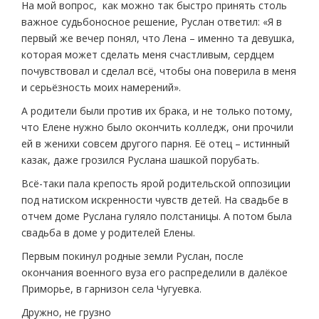
На мой вопрос, как можно так быстро принять столь
важное судьбоносное решение, Руслан ответил: «Я в
первый же вечер понял, что Лена – именно та девушка,
которая может сделать меня счастливым, сердцем
почувствовал и сделал всё, чтобы она поверила в меня
и серьёзность моих намерений».
А родители были против их брака, и не только потому,
что Елене нужно было окончить колледж, они прочили
ей в женихи совсем другого парня. Её отец – истинный
казак, даже грозился Руслана шашкой порубать.
Всё-таки пала крепость ярой родительской оппозиции
под натиском искренности чувств детей. На свадьбе в
отчем доме Руслана гуляло полстаницы. А потом была
свадьба в доме у родителей Елены.
Первым покинул родные земли Руслан, после
окончания военного вуза его распределили в далёкое
Приморье, в гарнизон села Чугуевка.
Дружно, не грузно