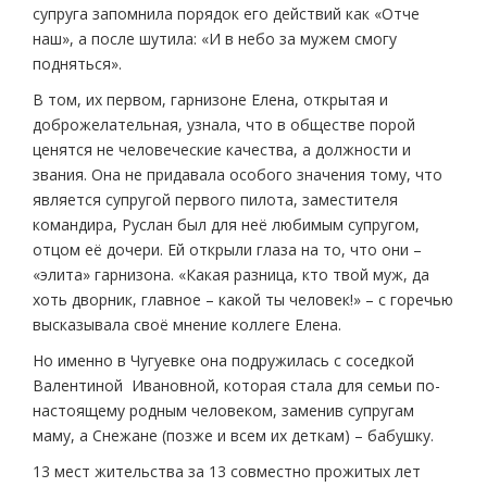
супруга запомнила порядок его действий как «Отче
наш», а после шутила: «И в небо за мужем смогу
подняться».
В том, их первом, гарнизоне Елена, открытая и
доброжелательная, узнала, что в обществе порой
ценятся не человеческие качества, а должности и
звания. Она не придавала особого значения тому, что
является супругой первого пилота, заместителя
командира, Руслан был для неё любимым супругом,
отцом её дочери. Ей открыли глаза на то, что они –
«элита» гарнизона. «Какая разница, кто твой муж, да
хоть дворник, главное – какой ты человек!» – с горечью
высказывала своё мнение коллеге Елена.
Но именно в Чугуевке она подружилась с соседкой
Валентиной Ивановной, которая стала для семьи по-
настоящему родным человеком, заменив супругам
маму, а Снежане (позже и всем их деткам) – бабушку.
13 мест жительства за 13 совместно прожитых лет