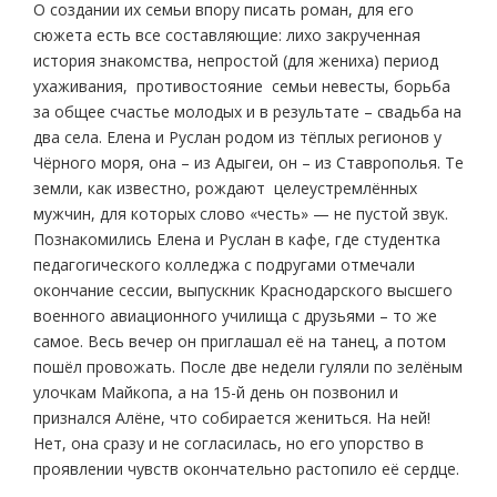
О создании их семьи впору писать роман, для его
сюжета есть все составляющие: лихо закрученная
история знакомства, непростой (для жениха) период
ухаживания, противостояние семьи невесты, борьба
за общее счастье молодых и в результате – свадьба на
два села. Елена и Руслан родом из тёплых регионов у
Чёрного моря, она – из Адыгеи, он – из Ставрополья. Те
земли, как известно, рождают целеустремлённых
мужчин, для которых слово «честь» — не пустой звук.
Познакомились Елена и Руслан в кафе, где студентка
педагогического колледжа с подругами отмечали
окончание сессии, выпускник Краснодарского высшего
военного авиационного училища с друзьями – то же
самое. Весь вечер он приглашал её на танец, а потом
пошёл провожать. После две недели гуляли по зелёным
улочкам Майкопа, а на 15-й день он позвонил и
признался Алёне, что собирается жениться. На ней!
Нет, она сразу и не согласилась, но его упорство в
проявлении чувств окончательно растопило её сердце.