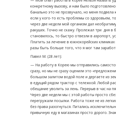
— Мой опыт работы в Корее нельзя назвать уд
конкретному вызову, и нам было подготовлено
банально это не прозвучало, но меня подвела к
если у кого-то есть проблемы со здоровьем, т
через две недели мой организм дал необратиму
ракушек. Точно не скажу. Пролежал три дня в 
становилось, то быстро отвезли в аэропорт, у
Платить за лечение в южнокорейских клиниках 
разы быть больше того, что я мог там заработ
Павел М. (28 лет):
— На работу в Корею мы отправились самостоя
сразу, но мы не сразу оценили это «предложени
большом залитом водой поле и дергаете из зе
в едущий рядом трактор с тележкой. Любой ра
обещание уволить за лень. Перерыв в час на пя
Через две недели мы с этой работы просто сбе
перегружали посылки. Работа тоже не из легки
без права разогнуться. Питались исключитель
привычную еду в магазинах просто дорого. Зн