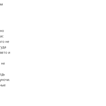
ам
-
чно
ас
ого не
туда
авто и
 не
едь
уночи.
тные