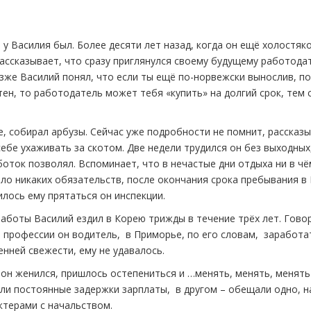
у Василия был. Более десяти лет назад, когда он ещё холостяк
ассказывает, что сразу приглянулся своему будущему работода
озже Василий понял, что если ты ещё по-норвежски вынослив, по
ен, то работодатель может тебя «купить» на долгий срок, тем
е, собирал арбузы. Сейчас уже подробности не помнит, рассказы
ебе ухаживать за скотом. Две недели трудился он без выходных
оток позволял. Вспоминает, что в нечастые дни отдыха ни в чё
было никаких обязательств, после окончания срока пребывания в
илось ему прятаться он инспекции.
аботы Василий ездил в Корею трижды в течение трёх лет. Гово
 профессии он водитель, в Приморье, по его словам, заработа
енней свежести, ему не удавалось.
д он женился, пришлось остепениться и …менять, менять, менять
ли постоянные задержки зарплаты, в другом – обещали одно, н
ктерами с начальством.