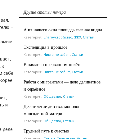
Другие статьи номера
овал,
телю –
А из нашего окна площадь главная видна
-
Категория:
Благоустройство, ЖКХ
,
Статьи
 самым
Экспедиция в прошлое
Категория:
Никто не забыт
,
Статьи
вает,
В память о прерванном полёте
, а
Категория:
Никто не забыт
,
Статьи
м себе
 Корее
Работа с мигрантами — дело деликатное
и серьёзное
Категория:
Общество
,
Статьи
рит,
ть и
Десятилетие детства: монолог
многодетной матери
Категория:
Общество
,
Статьи
а деле
Трудный путь к счастью
Категория:
Статьи
,
Твои люди, Артем