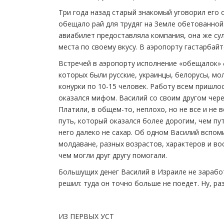
Три года назад старый знакомый уговорил его 
обещало рай для трудяг на Земле обетованной
авиабилет предоставляла компания, она же су
места по своему вкусу. В аэропорту гастарбай
Встречей в аэропорту исполнение «обещалок» 
которых были русские, украинцы, белорусы, мо
конурки по 10-15 человек. Работу всем пришло
оказался мифом. Василий со своим другом чере
Платили, в общем-то, неплохо, но не все и не
путь, который оказался более дорогим, чем пу
него далеко не сахар. Об одном Василий вспоми
молдаване, разных возрастов, характеров и вос
чем могли друг другу помогали.
Большущих денег Василий в Израиле не заработа
решил: туда он точно больше не поедет. Ну, ра
ИЗ ПЕРВЫХ УСТ