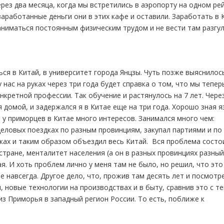
ерез два месяца, когда мы встретились в аэропорту на одном ре
заработанные деньги они в этих кафе и оставили. Заработать в 
заниматься постоянным физическим трудом и не вести там разгу
я в Китай, в университет города Янцзы. Чуть позже выяснилось
у нас на руках через три года будет справка о том, что мы тепер
нкретной профессии. Так обучение и растянулось на 7 лет. Чере
 домой, и задержался я в Китае еще на три года. Хорошо зная я
 у приморцев в Китае много интересов. Занимался много чем:
еловых поездках по разным провинциям, закупал партиями и по
ках и таким образом объездил весь Китай. Вся проблема состо
стране, менталитет населения (а он в разных провинциях разный
. И хоть проблем лично у меня там не было, но решил, что это
е навсегда. Другое дело, что, прожив там десять лет и посмотр
 новые технологии на производствах и в быту, сравнив это с те
з Приморья в западный регион России. То есть, поближе к