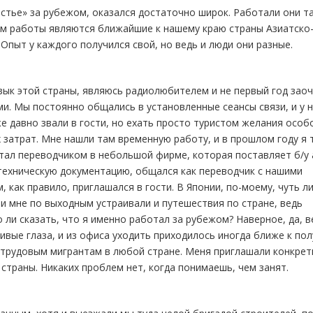
астье» за рубежом, оказался достаточно широк. Работали они т
стом работы являются ближайшие к нашему краю страны Азиатско
 Опыт у каждого получился свой, но ведь и люди они разные.
зык этой страны, являюсь радиолюбителем и не первый год зао
и. Мы постоянно общались в установленные сеансы связи, и у н
 давно звали в гости, но ехать просто туристом желания особ
 затрат. Мне нашли там временную работу, и в прошлом году я 
отал переводчиком в небольшой фирме, которая поставляет б/у 
 техническую документацию, общался как переводчик с нашими
 как правило, приглашался в гости. В Японии, по-моему, чуть ли
 мне по выходным устраивали и путешествия по стране, ведь
ли сказать, что я именно работал за рубежом? Наверное, да, в
ивые глаза, и из офиса уходить приходилось иногда ближе к пол
о трудовым мигрантам в любой стране. Меня приглашали конкре
 страны. Никаких проблем нет, когда понимаешь, чем занят.