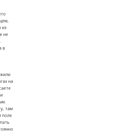
о
что
щем,
 из
е не
.
а в
ожили
гах на
саете
 и
ым.
у, там
м поле
упать
тоянно