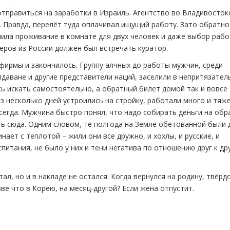
отправиться на заработки в Израиль. Агентство во Владивосток
. Правда, перелёт туда оплачивал ищущий работу. Зато обратно
лила проживание в комнате для двух человек и даже выбор рабо
теров из России должен был встречать куратор.
фирмы и закончилось. Группу алчных до работы мужчин, среди
лдаване и другие представители наций, заселили в непритязате
сь искать самостоятельно, а обратный билет домой так и вовсе
з несколько дней устроились на стройку, работали много и тяже
 всегда. Мужчина быстро понял, что надо собирать деньги на об
ть сюда. Одним словом, те полгода на Земле обетованной были 
нает с теплотой – жили они все дружно, и хохлы, и русские, и
питания, не было у них и тени негатива по отношению друг к дру
л, но и в накладе не остался. Когда вернулся на родину, твёрд
зве что в Корею, на месяц-другой? Если жена отпустит.