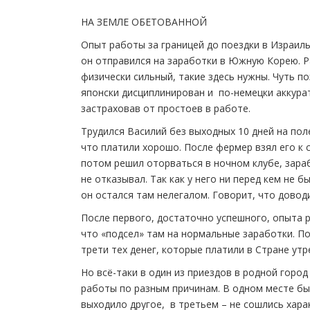
НА ЗЕМЛЕ ОБЕТОВАННОЙ
Опыт работы за границей до поездки в Израиль 
он отправился на заработки в Южную Корею. Р
физически сильный, такие здесь нужны. Чуть п
японски дисциплинирован и по-немецки аккурат
застраховав от простоев в работе.
Трудился Василий без выходных 10 дней на пол
что платили хорошо. После фермер взял его к с
потом решил оторваться в ночном клубе, зараб
не отказывал. Так как у него ни перед кем не 
он остался там нелегалом. Говорит, что довод
После первого, достаточно успешного, опыта р
что «подсел» там на нормальные заработки. По
трети тех денег, которые платили в Стране утр
Но всё-таки в один из приездов в родной горо
работы по разным причинам. В одном месте бы
выходило другое, в третьем – не сошлись хара