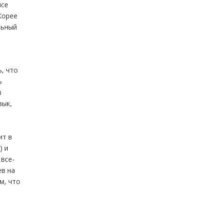
йсе
Корее
льный
, что
ь
з
зык,
ит в
) и
 все-
ев на
м, что