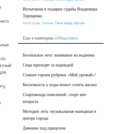
е
Испытания и подарки судьбы Владимира
Терещенко
чего
Категория:
Статьи
,
Твои люди, Артем
Еще в категории «
Общество
»
льные
Безопасное лето: внимание на водоемы
ло.
Сюда приходят за надеждой
ратный
для
Станьте героем рубрики «Мой урожай»!
Беспечность у воды может стоить жизни
гу,
Спартакиада поколений: спорт вне
возраста
о
Мелодии лета: музыкальные выходные в
центре города
Дачники под прицелом