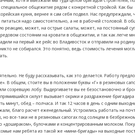
ачным, хотя и выезжали мы туда целой бригадой строителей, п
 специальное общежитие рядом с конкретной стройкой. Как бы
орейская кухня, вернее я сам себя подвел. Нас предупреждали, 
о питаться надо самостоятельно, а не в рабочей столовой. В об
ю реакцию, может, на острые салаты, может, на постоянный суп
бредовом состоянии на кровати в общежитии, и так как легче мн
садили на первый же рейс во Владивосток и отправили на родину
никто не собирался. Это понятно, ведь стоимость лечения могл
ать.
тельно. Не буду рассказывать, как это делается. Работу предл
е». В общем, стоите вы в положении буквы «Г» в резиновых сапо
мли созревшую лобу. Выдергиваете вы ее безостановочно и бро
спрямившийся силуэт вызывает окрики и раздражение бригадира
ть минут, обед – полчаса. И так 12 часов в день с одним выходн
жали, благо расчет еженедельный. Устроились работать на почт
х, но все-таки не в резиновых сапогах под солнцем в безбрежно
но «дошираком», булочками и концентрированным молоком. Пок
акомые нам ребята из такой же «мини-бригады» на выходные пос