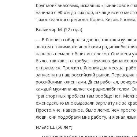
Круг моих знакомых, искавших «финансовое сч
начиная с 90-х и до сих пор, и чаще всего ме
Тихоокеанского региона: Корея, Китай, Япония.
Владимир М. (52 года):
— В Японию собирался давно, так как изучаю я
знаком с такими же японскими радиолюбителям
нашлось немало общих интересов. Они меня уже
было, так как это требует немалых финансовых
отправился. Прожил в Японии два месяца, раб
запчасти на наш российский рынок. Переводил
российскими клиентами. Днем работал, вечером,
каждый мужчина является радиолюбителем. Они
транспортных проблем там вообще нет. Можно 
еженедельно мне выдавали зарплату не за крас
Просто мне, наверное, было легче, чем прост
люди, они подобрали мне работу, и я знал язык
Ильяс Ш. (56 лет):