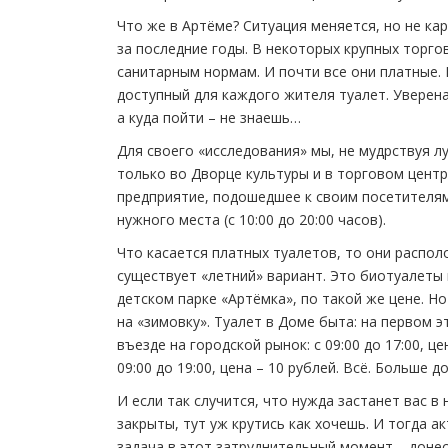
Что же в Артёме? Ситуация меняется, но не ка
за последние годы. В некоторых крупных торг
санитарным нормам. И почти все они платные. 
доступный для каждого жителя туалет. Уверена
а куда пойти – не знаешь…
Для своего «исследования» мы, не мудрствуя л
только во Дворце культуры и в торговом цент
предприятие, подошедшее к своим посетителям
нужного места (с 10:00 до 20:00 часов).
Что касается платных туалетов, то они распол
существует «летний» вариант. Это биотуалеты 
детском парке «Артёмка», по такой же цене. Н
на «зимовку». Туалет в Доме быта: на первом эта
въезде на городской рынок: с 09:00 до 17:00, ц
09:00 до 19:00, цена – 10 рублей. Всё. Больше 
И если так случится, что нужда застанет вас 
закрыты, тут уж крутись как хочешь. И тогда а
задача в этот затруднительный момент – донес