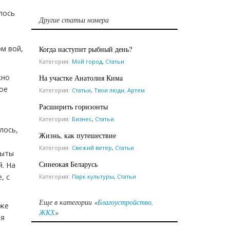
лось
Другие статьи номера
ом вой,
Когда наступит рыбный день?
Категория:
Мой город
,
Статьи
жно
На участке Анатолия Кима
ое
Категория:
Статьи
,
Твои люди, Артем
Расширить горизонты
Категория:
Бизнес
,
Статьи
лось,
Жизнь, как путешествие
Категория:
Свежий ветер
,
Статьи
рыты
Синеокая Беларусь
й. На
, с
Категория:
Парк культуры
,
Статьи
Еще в категории «
Благоустройство,
уже
ЖКХ
»
ая