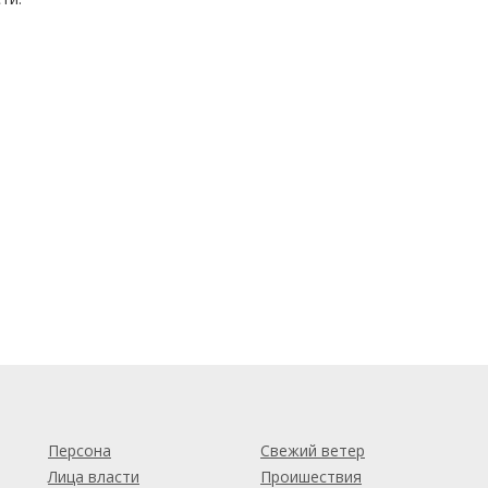
м
Персона
Свежий ветер
Лица власти
Проишествия