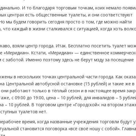
рдинально. И то благодаря торговым точкам, коих немало появи
овых центрах есть общественные туалеты, и они соответствуют
Но мы будем говорить сегодня просто о том, где можно найти
, что каждый в жизни сталкивался с ситуацией, когда хоть волк
укаво, взяли центр города. Итак. Бесплатно посетить туалет мо
ре «Меридиан». Кстати, «Меридиан» — единственное коммерческ
 с заботой. Именно поэтому здесь не берут мзду за посещение
ожены в нескольких точках центральной части города. Как оказа
на Центральной автобусной остановке (15 рублей) и такие же в
о они работают только в тёплый сезон и в настоящее время зак
же, с 09:00 до 19:00, цена – 10 рублей, для инвалидов – 5 рубле
ена – 10 рублей. В торговом центре «Городской»: на втором этаже
доступных туалетов нет.
в нерабочее время, когда названные учреждения торговли будут 
ктуальной становится поговорка «всё своё ношу с собой». Главн
ти.