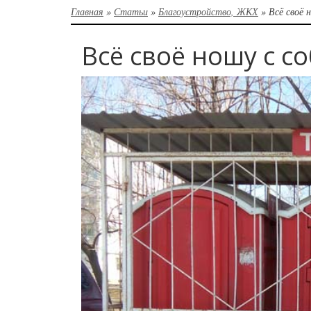
Главная
»
Статьи
»
Благоустройство, ЖКХ
»
Всё своё 
Всё своё ношу с с