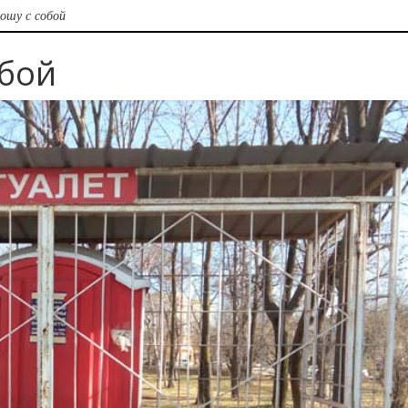
ношу с собой
обой