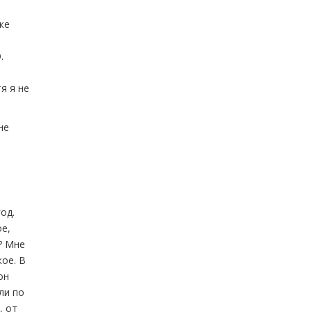
же
е
.
о
я я не
не
од.
ое,
? Мне
ое. В
он
ли по
, от