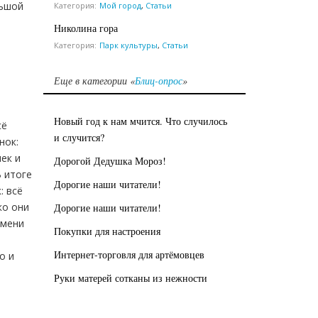
льшой
Категория:
Мой город
,
Статьи
Николина гора
Категория:
Парк культуры
,
Статьи
Еще в категории «
Блиц-опрос
»
Новый год к нам мчится. Что случилось
сё
и случится?
нок:
ек и
Дорогой Дедушка Мороз!
В итоге
Дорогие наши читатели!
: всё
ко они
Дорогие наши читатели!
ьмени
Покупки для настроения
Интернет-торговля для артёмовцев
о и
Руки матерей сотканы из нежности