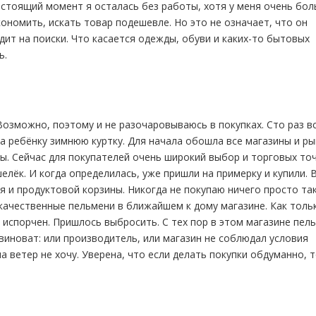
астоящий момент я осталась без работы, хотя у меня очень бо
кономить, искать товар подешевле. Но это не означает, что он
ит на поиски. Что касается одежды, обуви и каких-то бытовых
ь.
озможно, поэтому и не разочаровываюсь в покупках. Сто раз в
а ребёнку зимнюю куртку. Для начала обошла все магазины и ры
ы. Сейчас для покупателей очень широкий выбор и торговых точ
лёк. И когда определилась, уже пришли на примерку и купили. 
я и продуктовой корзины. Никогда не покупаю ничего просто так
екачественные пельмени в ближайшем к дому магазине. Как толь
ш испорчен. Пришлось выбросить. С тех пор в этом магазине пел
 виноват: или производитель, или магазин не соблюдал условия
а ветер не хочу. Уверена, что если делать покупки обдуманно, т