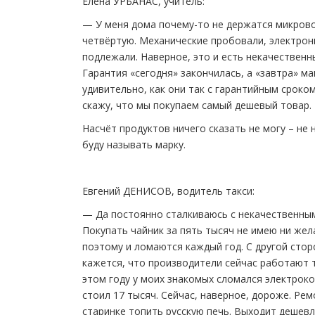
Елена УРБАНАС, учитель:
— У меня дома почему-то не держатся микровол
четвёртую. Механические пробовали, электрони
подлежали. Наверное, это и есть некачественн
Гарантия «сегодня» закончилась, а «завтра» м
удивительно, как они так с гарантийным сроко
скажу, что мы покупаем самый дешевый товар.
Насчёт продуктов ничего сказать не могу – не
буду называть марку.
Евгений ДЕНИСОВ, водитель такси:
— Да постоянно сталкиваюсь с некачественным
Покупать чайник за пять тысяч не имею ни жел
поэтому и ломаются каждый год. С другой стор
кажется, что производители сейчас работают т
этом году у моих знакомых сломался электроко
стоил 17 тысяч. Сейчас, наверное, дороже. Ре
старинке топить русскую печь. Выходит дешевл