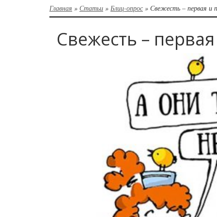
Главная
»
Статьи
»
Блиц-опрос
»
Свежесть – первая и 
Свежесть – первая