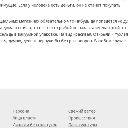
мущие. Если у человека есть деньги, он не станет покупать
оциальных магазинах обязательно что-нибудь да попадётся «с д
 дома оттаяла, то не то что рыбой не пахла, а имела какой-то
сельдь в вакуумной упаковке. На вид красивая. Открыли – тухлая
Хотя, думаю, деньги вернули бы без разговоров. В любом случае,
м
Персона
Свежий ветер
Лица власти
Проишествия
Диалоги без галстуков
Парк культуры