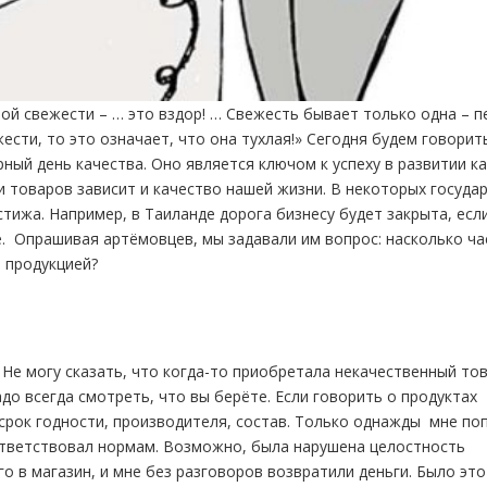
ой свежести – … это вздор! … Свежесть бывает только одна – п
ести, то это означает, что она тухлая!» Сегодня будем говорит
рный день качества. Оно является ключом к успеху в развитии к
 товаров зависит и качество нашей жизни. В некоторых госуда
тижа. Например, в Таиланде дорога бизнесу будет закрыта, есл
е. Опрашивая артёмовцев, мы задавали им вопрос: насколько ча
 продукцией?
 Не могу сказать, что когда-то приобретала некачественный тов
до всегда смотреть, что вы берёте. Если говорить о продуктах
срок годности, производителя, состав. Только однажды мне по
ответствовал нормам. Возможно, была нарушена целостность
его в магазин, и мне без разговоров возвратили деньги. Было эт