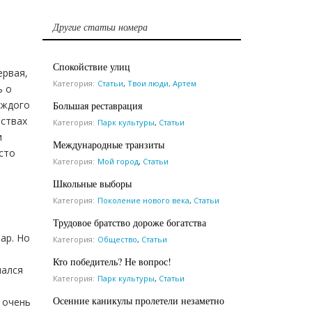
Другие статьи номера
Спокойствие улиц
ервая,
Категория:
Статьи
,
Твои люди, Артем
ь о
аждого
Большая реставрация
рствах
Категория:
Парк культуры
,
Статьи
и
Международные транзиты
сто
Категория:
Мой город
,
Статьи
Школьные выборы
Категория:
Поколение нового века
,
Статьи
Трудовое братство дороже богатства
ар. Но
Категория:
Общество
,
Статьи
Кто победитель? Не вопрос!
пался
Категория:
Парк культуры
,
Статьи
Осенние каникулы пролетели незаметно
о очень