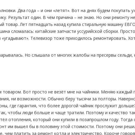
новки. Два года – и они «летят». Вот на днях будем покупать у
ку. Результат один. В чём причина – не знаю. Но они ремонту н
ый товар. Лет пятнадцать назад купила стиральную машину ЕВГО
ашина сломалась: китайские запчасти уссурийской сборки. Прост
м «угадывают». Телевизор тоже приходилось ремонтировать. Хот
 нарывалась. Но слышала от многих жалобы на пресервы сельди, 
 товаром. Вот просто не везёт мне на чайники. Меняю каждый г
ания, ни возможности. Обычно беру тысячи за полторы. Наверн
оны, где гарантия, что более дорогой чайник прослужит дольше
ак, чтобы люди больше и чаще тратили. Поэтому и качество так
тёл отопления, который они купили в позапрошлом году. Тогда 
монт им вышел бы в половину этой стоимости. Поэтому они реши
е, чем платить за ремонт котла и электричество. Короче говоря