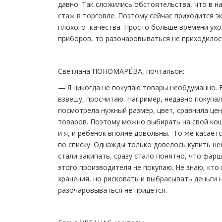
давно. Так сложились обстоятельства, что в н
стаж в торговле. Поэтому сейчас приходится э
плохого качества. Просто больше времени уход
приборов, то разочаровываться не приходилос
Светлана ПОНОМАРЁВА, почтальон:
— Я никогда не покупаю товары необдуманно. В
взвешу, просчитаю. Например, недавно покупал
посмотрела нужный размер, цвет, сравнила цен
товаров. Поэтому можно выбирать на свой коше
и я, и ребёнок вполне довольны. То же касаетс
по списку. Однажды только довелось купить н
стали закипать, сразу стало понятно, что фар
этого производителя не покупаю. Не знаю, кто
хранения, но рисковать и выбрасывать деньги н
разочаровываться не придётся.