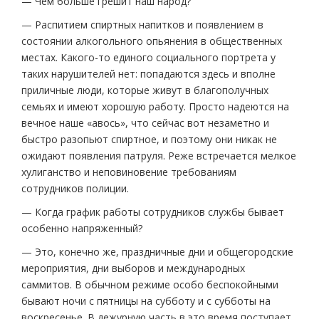
— Чем больше грешит наш народ?
— Распитием спиртных напитков и появлением в
состоянии алкогольного опьянения в общественных
местах. Какого-то единого социального портрета у
таких нарушителей нет: попадаются здесь и вполне
приличные люди, которые живут в благополучных
семьях и имеют хорошую работу. Просто надеются на
вечное наше «авось», что сейчас вот незаметно и
быстро разопьют спиртное, и поэтому они никак не
ожидают появления патруля. Реже встречается мелкое
хулиганство и неповиновение требованиям
сотрудников полиции.
— Когда график работы сотрудников службы бывает
особенно напряженный?
— Это, конечно же, праздничные дни и общегородские
мероприятия, дни выборов и международных
саммитов. В обычном режиме особо беспокойными
бывают ночи с пятницы на субботу и с субботы на
воскресенье. В дежурную часть в это время поступает