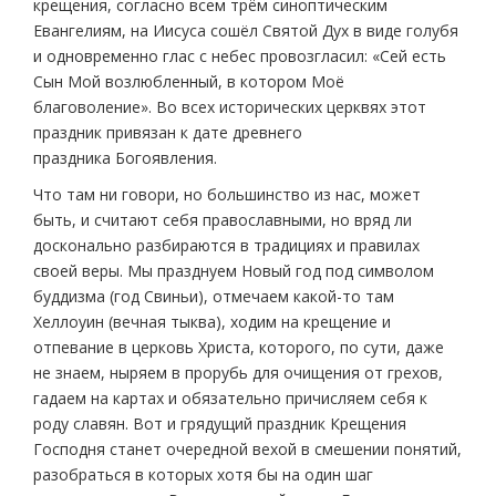
крещения, согласно всем трём синоптическим
Евангелиям, на Иисуса сошёл Святой Дух в виде голубя
и одновременно глас с небес провозгласил: «Сей есть
Сын Мой возлюбленный, в котором Моё
благоволение». Во всех исторических церквях этот
праздник привязан к дате древнего
праздника Богоявления.
Что там ни говори, но большинство из нас, может
быть, и считают себя православными, но вряд ли
досконально разбираются в традициях и правилах
своей веры. Мы празднуем Новый год под символом
буддизма (год Свиньи), отмечаем какой-то там
Хеллоуин (вечная тыква), ходим на крещение и
отпевание в церковь Христа, которого, по сути, даже
не знаем, ныряем в прорубь для очищения от грехов,
гадаем на картах и обязательно причисляем себя к
роду славян. Вот и грядущий праздник Крещения
Господня станет очередной вехой в смешении понятий,
разобраться в которых хотя бы на один шаг