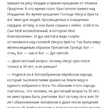
пришел на реку Иордан и принял крещение от Иоанна
Предтечи. В это время голос Крестителя гремел над
Иорданом. Во время крещения Господа Иисуса Христа
Бог явил для людей, просвещенных и очищенных
сердцем, истину, и она была слышна с небес: «Сей есть
Сын Мой возлюбленный, в котором Моё
благоволение». И дух святой в виде голубя
остановился над головой Иисуса Христа. Так была миру
явлена видимым образом Пресвятая Троица: Бог —
отец, Бог — сын и Бог — Дух святой.
— Дилетантский вопрос: почему Иисус крестился
только в 30 лет, а не раньше?
— Родился он в богоизбранном еврейском народе,
который тысячелетиями хранил на Земле веру в
единого избранного Бога. По обычаям этого народа
считалось, что человек, не достигший возраста 30 лет,
не имел права быть учителем. Вот потому он и жил 30
лет обыкновенным человеком и даже после крещения
ушел на 40 дней в пустыню и только после этого вышел