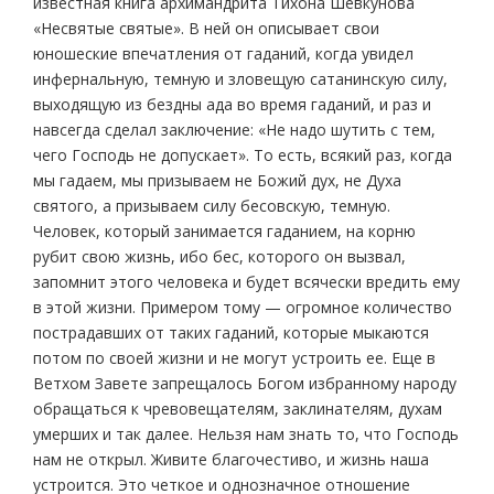
известная книга архимандрита Тихона Шевкунова
«Несвятые святые». В ней он описывает свои
юношеские впечатления от гаданий, когда увидел
инфернальную, темную и зловещую сатанинскую силу,
выходящую из бездны ада во время гаданий, и раз и
навсегда сделал заключение: «Не надо шутить с тем,
чего Господь не допускает». То есть, всякий раз, когда
мы гадаем, мы призываем не Божий дух, не Духа
святого, а призываем силу бесовскую, темную.
Человек, который занимается гаданием, на корню
рубит свою жизнь, ибо бес, которого он вызвал,
запомнит этого человека и будет всячески вредить ему
в этой жизни. Примером тому — огромное количество
пострадавших от таких гаданий, которые мыкаются
потом по своей жизни и не могут устроить ее. Еще в
Ветхом Завете запрещалось Богом избранному народу
обращаться к чревовещателям, заклинателям, духам
умерших и так далее. Нельзя нам знать то, что Господь
нам не открыл. Живите благочестиво, и жизнь наша
устроится. Это четкое и однозначное отношение