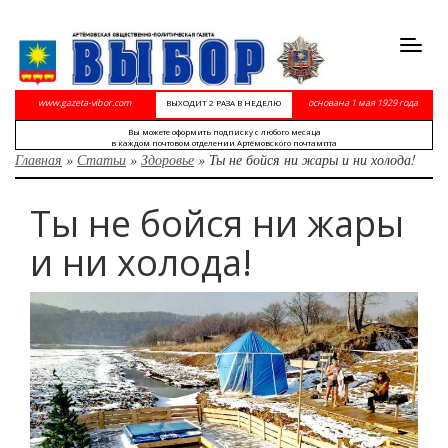
Toggl
navig
www.gazeta-vibor.com
основана 1 мая 1929 года
ВЫХОДИТ 2 РАЗА В НЕДЕЛЮ
Вы можете оформить подписку с любого месяца
в каждом почтовом отделении Артёмовского почтампта
Главная
»
Статьи
»
Здоровье
»
Ты не бойся ни жары и ни холода!
Ты не бойся ни жары
и ни холода!