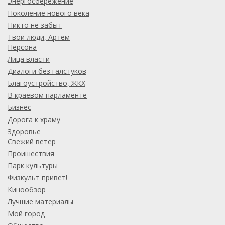
Энергосбережение
Поколение нового века
Никто не забыт
Твои люди, Артем
Персона
Лица власти
Диалоги без галстуков
Благоустройство, ЖКХ
В краевом парламенте
Бизнес
Дорога к храму
Здоровье
Свежий ветер
Проишествия
Парк культуры
Физкульт привет!
Кинообзор
Лучшие материалы
Мой город