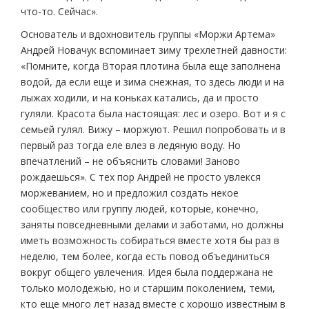
что-то. Сейчас».
Основатель и вдохновитель группы «Моржи Артема»
Андрей Новачук вспоминает зиму трехлетней давности:
«Помните, когда Вторая плотина была еще заполнена
водой, да если еще и зима снежная, то здесь люди и на
лыжах ходили, и на коньках катались, да и просто
гуляли. Красота была настоящая: лес и озеро. Вот и я с
семьей гулял. Вижу – моржуют. Решил попробовать и в
первый раз тогда еле влез в ледяную воду. Но
впечатлений – не объяснить словами! Заново
рождаешься». С тех пор Андрей не просто увлекся
моржеванием, но и предложил создать некое
сообщество или группу людей, которые, конечно,
заняты повседневными делами и заботами, но должны
иметь возможность собираться вместе хотя бы раз в
неделю, тем более, когда есть повод объединиться
вокруг общего увлечения. Идея была поддержана не
только молодежью, но и старшим поколением, теми,
кто еще много лет назад вместе с хорошо известным в