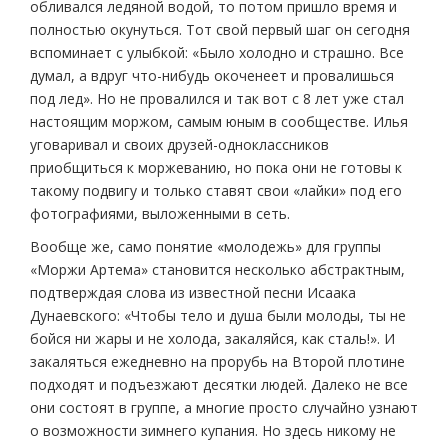
обливался ледяной водой, то потом пришло время и
полностью окунуться. Тот свой первый шаг он сегодня
вспоминает с улыбкой: «Было холодно и страшно. Все
думал, а вдруг что-нибудь окоченеет и провалишься
под лед». Но не провалился и так вот с 8 лет уже стал
настоящим моржом, самым юным в сообществе. Илья
уговаривал и своих друзей-одноклассников
приобщиться к моржеванию, но пока они не готовы к
такому подвигу и только ставят свои «лайки» под его
фотографиями, выложенными в сеть.
Вообще же, само понятие «молодежь» для группы
«Моржи Артема» становится несколько абстрактным,
подтверждая слова из известной песни Исаака
Дунаевского: «Чтобы тело и душа были молоды, ты не
бойся ни жары и не холода, закаляйся, как сталь!». И
закаляться ежедневно на прорубь на Второй плотине
подходят и подъезжают десятки людей. Далеко не все
они состоят в группе, а многие просто случайно узнают
о возможности зимнего купания. Но здесь никому не