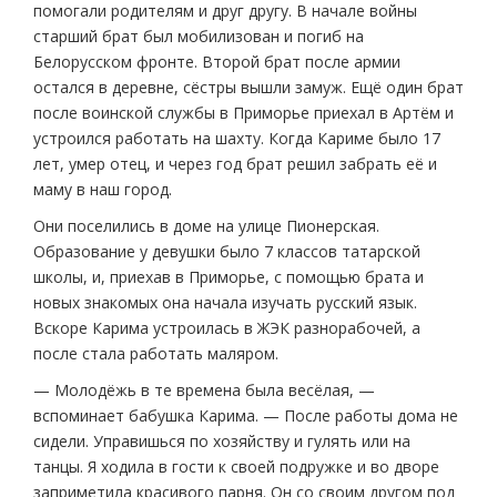
помогали родителям и друг другу. В начале войны
старший брат был мобилизован и погиб на
Белорусском фронте. Второй брат после армии
остался в деревне, сёстры вышли замуж. Ещё один брат
после воинской службы в Приморье приехал в Артём и
устроился работать на шахту. Когда Кариме было 17
лет, умер отец, и через год брат решил забрать её и
маму в наш город.
Они поселились в доме на улице Пионерская.
Образование у девушки было 7 классов татарской
школы, и, приехав в Приморье, с помощью брата и
новых знакомых она начала изучать русский язык.
Вскоре Карима устроилась в ЖЭК разнорабочей, а
после стала работать маляром.
— Молодёжь в те времена была весёлая, —
вспоминает бабушка Карима. — После работы дома не
сидели. Управишься по хозяйству и гулять или на
танцы. Я ходила в гости к своей подружке и во дворе
заприметила красивого парня. Он со своим другом под