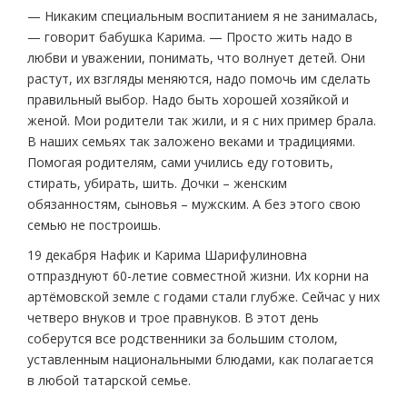
— Никаким специальным воспитанием я не занималась,
— говорит бабушка Карима. — Просто жить надо в
любви и уважении, понимать, что волнует детей. Они
растут, их взгляды меняются, надо помочь им сделать
правильный выбор. Надо быть хорошей хозяйкой и
женой. Мои родители так жили, и я с них пример брала.
В наших семьях так заложено веками и традициями.
Помогая родителям, сами учились еду готовить,
стирать, убирать, шить. Дочки – женским
обязанностям, сыновья – мужским. А без этого свою
семью не построишь.
19 декабря Нафик и Карима Шарифулиновна
отпразднуют 60-летие совместной жизни. Их корни на
артёмовской земле с годами стали глубже. Сейчас у них
четверо внуков и трое правнуков. В этот день
соберутся все родственники за большим столом,
уставленным национальными блюдами, как полагается
в любой татарской семье.