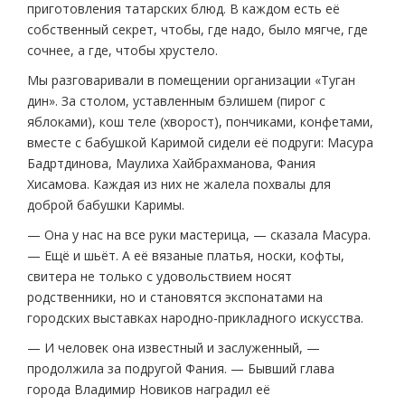
приготовления татарских блюд. В каждом есть её
собственный секрет, чтобы, где надо, было мягче, где
сочнее, а где, чтобы хрустело.
Мы разговаривали в помещении организации «Туган
дин». За столом, уставленным бэлишем (пирог с
яблоками), кош теле (хворост), пончиками, конфетами,
вместе с бабушкой Каримой сидели её подруги: Масура
Бадртдинова, Маулиха Хайбрахманова, Фания
Хисамова. Каждая из них не жалела похвалы для
доброй бабушки Каримы.
— Она у нас на все руки мастерица, — сказала Масура.
— Ещё и шьёт. А её вязаные платья, носки, кофты,
свитера не только с удовольствием носят
родственники, но и становятся экспонатами на
городских выставках народно-прикладного искусства.
— И человек она известный и заслуженный, —
продолжила за подругой Фания. — Бывший глава
города Владимир Новиков наградил её