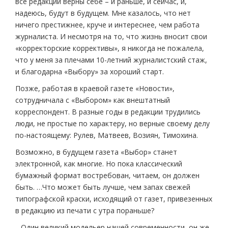
все редакции верны себе – и раньше, и сейчас, и,
надеюсь, будут в будущем. Мне казалось, что нет
ничего престижнее, круче и интереснее, чем работа
журналиста. И несмотря на то, что жизнь вносит свои
«корректорские коррективы», я никогда не пожалела,
что у меня за плечами 10-летний журналистский стаж,
и благодарна «Выбору» за хороший старт.
Позже, работая в краевой газете «Новости»,
сотрудничала с «Выбором» как внештатный
корреспондент. В разные годы в редакции трудились
люди, не простые по характеру, но верные своему делу
по-настоящему: Рулев, Матвеев, Возиян, Тимохина.
Возможно, в будущем газета «Выбор» станет
электронной, как многие. Но пока классический
бумажный формат востребован, читаем, он должен
быть. …Что может быть лучше, чем запах свежей
типографской краски, исходящий от газет, привезенных
в редакцию из печати с утра пораньше?
…Один великий модельер нашей современности, он же