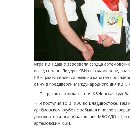
Игра КВН давно завоевала сердца артёмовских 
всегда полон. Лидеры КВНа с годами передава
КВНщиком является бывший капитан прославле
с ним в преддверии Международного дня КВН, 
— Пётр, как сложилась твоя КВНовская судьба
— Я поступил во ВГУЭС во Владивостоке. Там и
артёмовском клубе не забывал и после заверше
дополнительного образования МБОУДО «Центр 
артёмовским КВН.