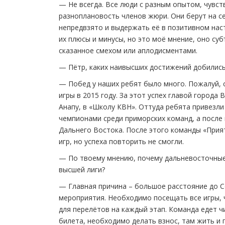
— Не всегда. Все люди с разным опытом, чувс
разноплановость членов жюри. Они берут на се
непредвзято и выдержать её в позитивном наст
их плюсы и минусы, но это моё мнение, оно суб
сказанное смехом или аплодисментами.
— Пётр, каких наивысших достижений добились
— Побед у наших ребят было много. Пожалуй, 
игры в 2015 году. За этот успех главой горо
Анапу, в «Школу КВН». Оттуда ребята привезли
чемпионами среди приморских команд, а после 
Дальнего Востока. После этого команды «Прия
игр, но успеха повторить не смогли.
— По твоему мнению, почему дальневосточные 
высшей лиги?
— Главная причина – большое расстояние до С
мероприятия. Необходимо посещать все игры, 
для перелётов на каждый этап. Команда едет чи
билета, необходимо делать взнос, там жить и 