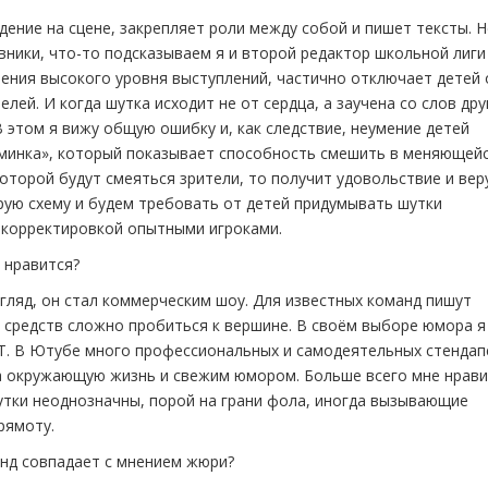
ение на сцене, закрепляет роли между собой и пишет тексты. Н
вники, что-то подсказываем я и второй редактор школьной лиг
нения высокого уровня выступлений, частично отключает детей 
лей. И когда шутка исходит не от сердца, а заучена со слов дру
В этом я вижу общую ошибку и, как следствие, неумение детей
зминка», который показывает способность смешить в меняющей
оторой будут смеяться зрители, то получит удовольствие и вер
арую схему и будем требовать от детей придумывать шутки
 корректировкой опытными игроками.
 нравится?
гляд, он стал коммерческим шоу. Для известных команд пишут
 средств сложно пробиться к вершине. В своём выборе юмора я
ТНТ. В Ютубе много профессиональных и самодеятельных стенда
на окружающую жизнь и свежим юмором. Больше всего мне нрав
утки неоднозначны, порой на грани фола, иногда вызывающие
рямоту.
нд совпадает с мнением жюри?