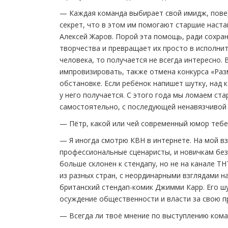
— Каждая команда выбирает свой имидж, повед
секрет, что в этом им помогают старшие наста
Алексей Жаров. Порой эта помощь, ради сохра
творчества и превращает их просто в исполните
человека, то получается не всегда интересно. 
импровизировать, также отмена конкурса «Ра
обстановке. Если ребёнок напишет шутку, над к
у него получается. С этого года мы ломаем ст
самостоятельно, с последующей ненавязчивой
— Пётр, какой или чей современный юмор тебе
— Я иногда смотрю КВН в интернете. На мой вз
профессиональные сценаристы, и новичкам без
больше склонен к стендапу, но не на канале 
из разных стран, с неординарными взглядами 
британский стендап-комик Джимми Карр. Его ш
осуждение общественности и власти за свою п
— Всегда ли твоё мнение по выступлению кома