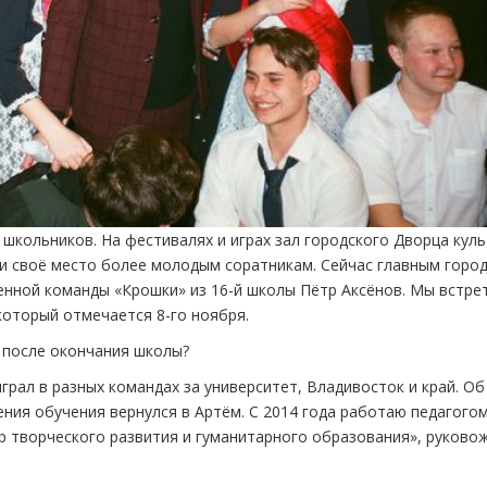
школьников. На фестивалях и играх зал городского Дворца кул
ли своё место более молодым соратникам. Сейчас главным горо
нной команды «Крошки» из 16-й школы Пётр Аксёнов. Мы встре
который отмечается 8-го ноября.
 после окончания школы?
грал в разных командах за университет, Владивосток и край. Об
ния обучения вернулся в Артём. С 2014 года работаю педагого
творческого развития и гуманитарного образования», руково