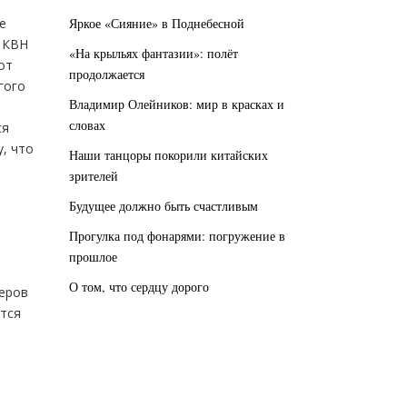
Яркое «Сияние» в Поднебесной
е
и КВН
«На крыльях фантазии»: полёт
от
продолжается
гого
Владимир Олейников: мир в красках и
словах
ся
у, что
Наши танцоры покорили китайских
зрителей
Будущее должно быть счастливым
Прогулка под фонарями: погружение в
прошлое
О том, что сердцу дорого
перов
ится