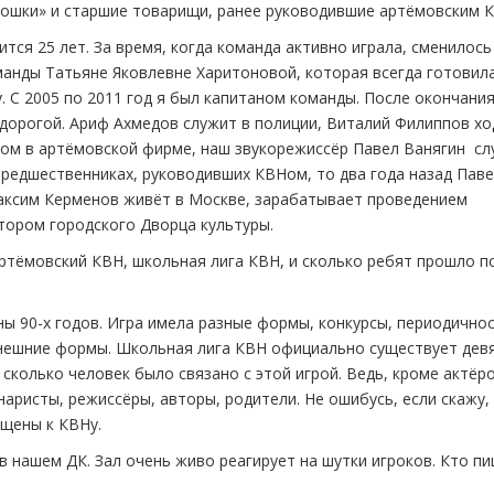
рошки» и старшие товарищи, ранее руководившие артёмовским 
ся 25 лет. За время, когда команда активно играла, сменилось
анды Татьяне Яковлевне Харитоновой, которая всегда готовил
. С 2005 по 2011 год я был капитаном команды. После окончани
дорогой. Ариф Ахмедов служит в полиции, Виталий Филиппов хо
ом в артёмовской фирме, наш звукорежиссёр Павел Ванягин сл
 предшественниках, руководивших КВНом, то два года назад Пав
Максим Керменов живёт в Москве, зарабатывает проведением
тором городского Дворца культуры.
ртёмовский КВН, школьная лига КВН, и сколько ребят прошло п
ы 90-х годов. Игра имела разные формы, конкурсы, периодично
ынешние формы. Школьная лига КВН официально существует дев
сколько человек было связано с этой игрой. Ведь, кроме актёро
ристы, режиссёры, авторы, родители. Не ошибусь, если скажу, 
бщены к КВНу.
 нашем ДК. Зал очень живо реагирует на шутки игроков. Кто п