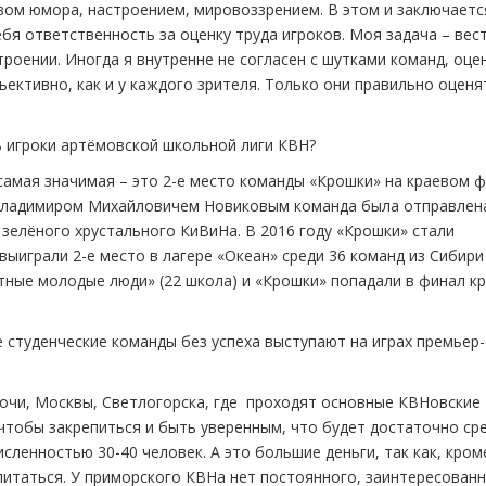
твом юмора, настроением, мировоззрением. В этом и заключаетс
бя ответственность за оценку труда игроков. Моя задача – вест
роении. Иногда я внутренне не согласен с шутками команд, оц
ъективно, как и у каждого зрителя. Только они правильно оценя
 игроки артёмовской школьной лиги КВН?
самая значимая – это 2-е место команды «Крошки» на краевом 
да Владимиром Михайловичем Новиковым команда была отправлен
 зелёного хрустального КиВиНа. В 2016 году «Крошки» стали
выиграли 2-е место в лагере «Океан» среди 36 команд из Сибири
тные молодые люди» (22 школа) и «Крошки» попадали в финал к
студенческие команды без успеха выступают на играх премьер-
очи, Москвы, Светлогорска, где проходят основные КВНовские
чтобы закрепиться и быть уверенным, что будет достаточно ср
сленностью 30-40 человек. А это большие деньги, так как, кром
питаться. У приморского КВНа нет постоянного, заинтересован