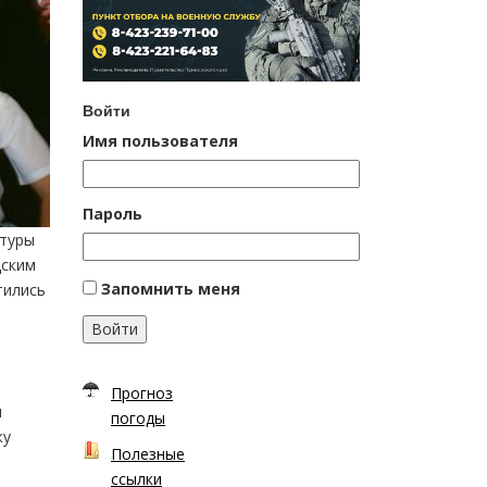
Войти
Имя пользователя
Пароль
ьтуры
дским
Запомнить меня
тились
Войти
Прогноз
м
погоды
жу
Полезные
ссылки