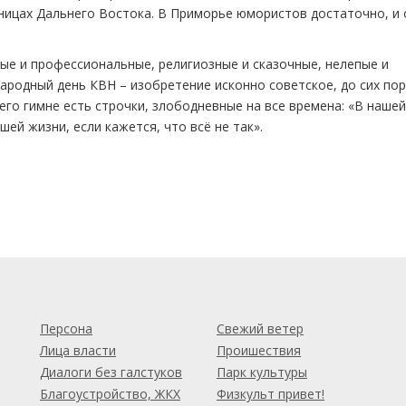
аницах Дальнего Востока. В Приморье юмористов достаточно, и 
ные и профессиональные, религиозные и сказочные, нелепые и
ародный день КВН – изобретение исконно советское, до сих пор
го гимне есть строчки, злободневные на все времена: «В наше
ей жизни, если кажется, что всё не так».
м
Персона
Свежий ветер
Лица власти
Проишествия
Диалоги без галстуков
Парк культуры
Благоустройство, ЖКХ
Физкульт привет!