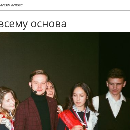
всему основа
всему основа