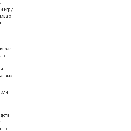
я
и игру
ениваю
т
финале
а в
 и
раевых
 или
едств
е
ного