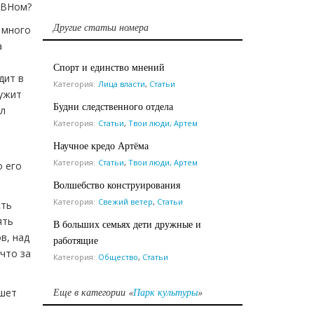
КВНом?
Другие статьи номера
 много
а
я
Спорт и единство мнений
дит в
Категория:
Лица власти
,
Статьи
ужит
Будни следственного отдела
ел
Категория:
Статьи
,
Твои люди, Артем
Научное кредо Артёма
Категория:
Статьи
,
Твои люди, Артем
о его
Волшебство конструирования
Категория:
Свежий ветер
,
Статьи
сть
ять
В больших семьях дети дружные и
в, над
работящие
что за
Категория:
Общество
,
Статьи
Еще в категории «
Парк культуры
»
ишет