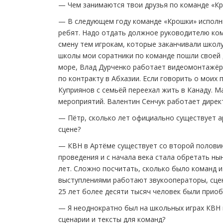
— Чем занимаются твои друзья по команде «К
— В следующем году команде «Крошки» исполнит
ребят. Надо отдать должное руководителю ком
смену тем игрокам, которые заканчивали школу
школы мои соратники по команде пошли своей 
море, Влад Дурченко работает видеомонтажёр
по контракту в Абхазии. Если говорить о моих
Куприянов с семьёй переехал жить в Канаду. 
мероприятий. Валентин Сенчук работает дирек
— Пётр, сколько лет официально существует а
сцене?
— КВН в Артёме существует со второй половин
проведения и с начала века стала обретать н
лет. Сложно посчитать, сколько было команд и 
выступлениями работают звукооператоры, сцена
25 лет более десяти тысяч человек были прио
— Я неоднократно был на школьных играх КВН в
сценарии и тексты для команд?