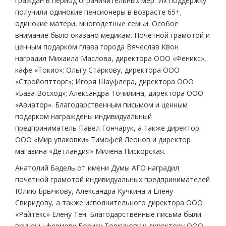
граждан в период ограничительных мер. Их поддержку
получили одинокие пенсионеры в возрасте 65+,
одинокие матери, многодетные семьи. Особое
внимание было оказано медикам. Почетной грамотой и
ценным подарком глава города Вячеслав Квон
наградил Михаила Маслова, директора ООО «Феникс»,
кафе «Токио»; Ольгу Старкову, директора ООО
«Стройоптторг»; Игоря Шауфлера, директора ООО
«База Восход»; Александра Точилина, директора ООО
«Авиатор». Благодарственным письмом и ценным
подарком награждены индивидуальный
предприниматель Павел Гончарук, а также директор
ООО «Мир упаковки» Тимофей Леонов и директор
магазина «Детландия» Милена Пискорская.
Анатолий Бадель от имени Думы АГО наградил
почетной грамотой индивидуальных предпринимателей
Юлию Брычкову, Александра Кучкина и Елену
Свиридову, а также исполнительного директора ООО
«Райтекс» Елену Тен. Благодарственные письма были
вручены фермеру Борису Торкунову и директору ООО