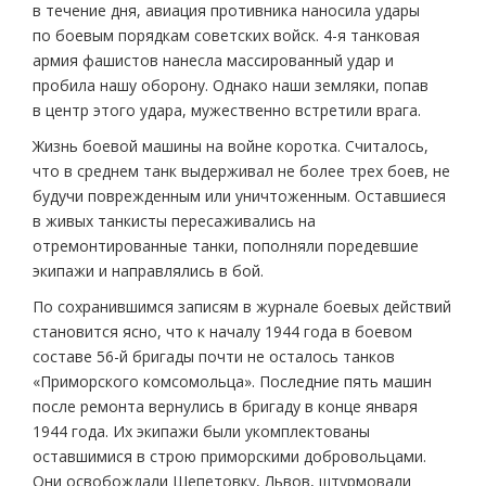
в течение дня, авиация противника наносила удары
по боевым порядкам советских войск. 4-я танковая
армия фашистов нанесла массированный удар и
пробила нашу оборону. Однако наши земляки, попав
в центр этого удара, мужественно встретили врага.
Жизнь боевой машины на войне коротка. Считалось,
что в среднем танк выдерживал не более трех боев, не
будучи поврежденным или уничтоженным. Оставшиеся
в живых танкисты пересаживались на
отремонтированные танки, пополняли поредевшие
экипажи и направлялись в бой.
По сохранившимся записям в журнале боевых действий
становится ясно, что к началу 1944 года в боевом
составе 56-й бригады почти не осталось танков
«Приморского комсомольца». Последние пять машин
после ремонта вернулись в бригаду в конце января
1944 года. Их экипажи были укомплектованы
оставшимися в строю приморскими добровольцами.
Они освобождали Шепетовку, Львов, штурмовали