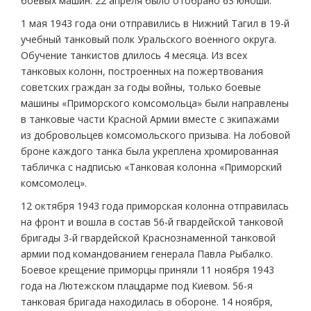
боевых машин. 22 апреля было отобрано 63 юноши.
1 мая 1943 года они отправились в Нижний Тагил в 19-й
учебный танковый полк Уральского военного округа.
Обучение танкистов длилось 4 месяца. Из всех
танковых колонн, построенных на пожертвования
советских граждан за годы войны, только боевые
машины «Приморского комсомольца» были направлены
в танковые части Красной Армии вместе с экипажами
из добровольцев комсомольского призыва. На лобовой
броне каждого танка была укреплена хромированная
табличка с надписью «Танковая колонна «Приморский
комсомолец».
12 октября 1943 года приморская колонна отправилась
на фронт и вошла в состав 56-й гвардейской танковой
бригады 3-й гвардейской Краснознаменной танковой
армии под командованием генерала Павла Рыбалко.
Боевое крещение приморцы приняли 11 ноября 1943
года на Лютежском плацдарме под Киевом. 56-я
танковая бригада находилась в обороне. 14 ноября,