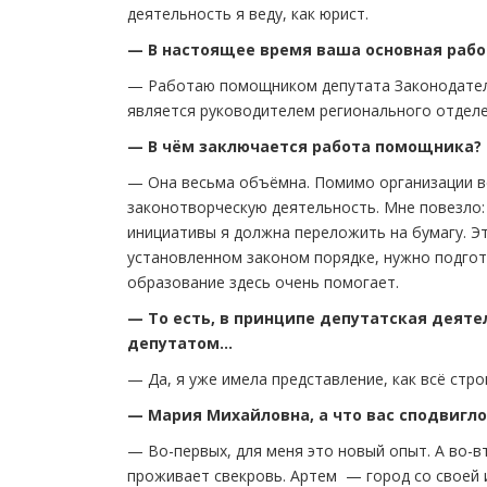
деятельность я веду, как юрист.
— В настоящее время ваша основная рабо
— Работаю помощником депутата Законодатель
является руководителем регионального отделе
— В чём заключается работа помощника?
— Она весьма объёмна. Помимо организации вс
законотворческую деятельность. Мне повезло: 
инициативы я должна переложить на бумагу. Э
установленном законом порядке, нужно подго
образование здесь очень помогает.
— То есть, в принципе депутатская деяте
депутатом…
— Да, я уже имела представление, как всё стро
— Мария Михайловна, а что вас сподвигл
— Во-первых, для меня это новый опыт. А во-вт
проживает свекровь. Артем — город со своей и