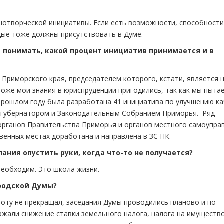
онотворческой инициативы. Если есть возможности, способности
дые тоже должны присутствовать в Думе.
 понимать, какой процент инициатив принимается и в
 Приморского края, председателем которого, кстати, является 
тоже мои знания в юриспруденции пригодились, так как мы пыта
прошлом году была разработана 41 инициатива по улучшению к
ы губернатором и Законодательным Собранием Приморья. Ряд
органов Правительства Приморья и органов местного самоуправ
венных местах доработана и направлена в ЗС ПК.
ания опустить руки, когда что-то не получается?
еобходим. Это школа жизни.
ородской Думы?
боту не прекращал, заседания Думы проводились планово и по
ржали снижение ставки земельного налога, налога на имуществ