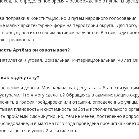
 доход, на определённое время – освобождение от уплаты аренд
за поправки в Конституцию, но и путём народного голосования
вке малых архитектурных форм на территории округа. Для того,
я обсуждала их со своим активом на участке. В этом году проек
дет реализован.
 часть Артёма он охватывает?
 Пятилетка, Луговая, Вокзальная, Интернациональная, 40 лет Ок
как к депутату?
вещение и дороги. Моя задача, как депутата, – быть связующим
ктурами. Что я могу сделать? Обращаясь в администрацию окру
ючить в график грейдировки или отсыпки, определённые улицы,
тывая плановость и системность работы исполнительного орга
ть проблемы сиюминутно, но, тем не менее, постепенно вопро
бследование, и в марте этого года проведена прочистка кювето
мое касается и улицы 2-я Пятилетка.