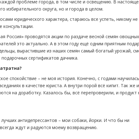
 каждой проблеме города, в том числе и освещению. В настояще
о избирательного округа, но и города в целом.
осами юридического характера, стараюсь все успеть, никому не
е консультации.
ая Россия» проводятся акции по раздаче весной семян овощных
ателей это актуально. А в этом году ещё одним приятным пода
дельцы, вырастившие из наших семян самый богатый урожай, см
и подарочных сертификатов дачника.
затратна?
ое спокойствие – не моя история. Конечно, с годами научилас
еданиях в качестве юриста. А внутри порой всё кипит. Так же и
тся на доработку. Казалось бы, всё перепроверили, и продукт 
лучших антидепрессантов – мои собаки, йорки. И что бы ни
 всегда ждут и радуются моему возвращению.