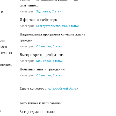
смягчение…
Категория:
Здоровье
,
Статьи
 и
И фонтан, и скейт-парк
Категория:
Благоустройство, ЖКХ
,
Статьи
Национальная программа улучшит жизнь
граждан
наш
Категория:
Общество
,
Статьи
емся
ачества
Въезд в Артём преобразится
Категория:
Мой город
,
Статьи
ления.
Почетный знак и гражданин
Категория:
Общество
,
Статьи
Еще в категории «
В городской думе
»
Быть ближе к избирателям
о
За год сделано немало