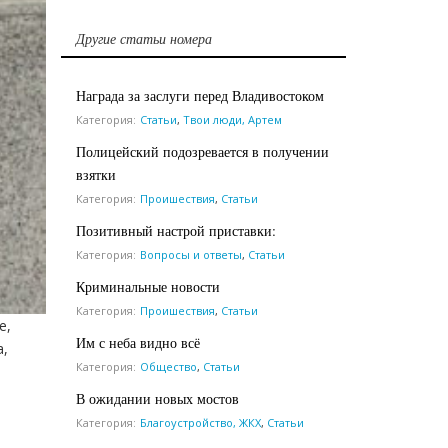
Другие статьи номера
Награда за заслуги перед Владивостоком
Категория:
Статьи
,
Твои люди, Артем
Полицейский подозревается в получении
взятки
Категория:
Проишествия
,
Статьи
Позитивный настрой приставки:
Категория:
Вопросы и ответы
,
Статьи
Криминальные новости
Категория:
Проишествия
,
Статьи
е,
Им с неба видно всё
а,
Категория:
Общество
,
Статьи
В ожидании новых мостов
Категория:
Благоустройство, ЖКХ
,
Статьи