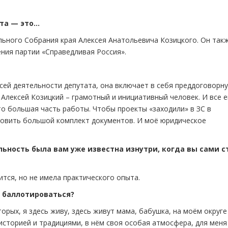
та — это…
ного Собрания края Алексея Анатольевича Козицкого. Он так
ния партии «Справедливая Россия».
ей деятельности депутата, она включает в себя преддоговорн
Алексей Козицкий – грамотный и инициативный человек. И все е
то большая часть работы. Чтобы проекты «заходили» в ЗС в
товить большой комплект документов. И моё юридическое
льность была вам уже известна изнутри, когда вы сами с
ится, но не имела практического опыта.
о баллотироваться?
орых, я здесь живу, здесь живут мама, бабушка, на моём округе
сторией и традициями, в нём своя особая атмосфера, для меня