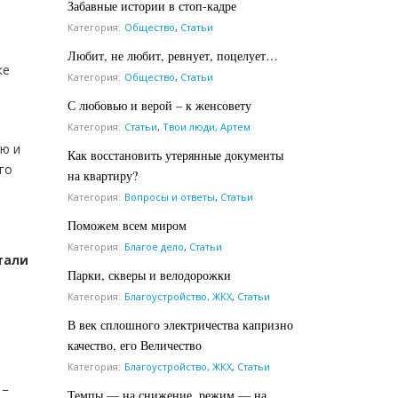
Забавные истории в стоп-кадре
Категория:
Общество
,
Статьи
Любит, не любит, ревнует, поцелует…
же
Категория:
Общество
,
Статьи
С любовью и верой – к женсовету
Категория:
Статьи
,
Твои люди, Артем
ую и
Как восстановить утерянные документы
го
на квартиру?
Категория:
Вопросы и ответы
,
Статьи
Поможем всем миром
Категория:
Благое дело
,
Статьи
тали
Парки, скверы и велодорожки
Категория:
Благоустройство, ЖКХ
,
Статьи
В век сплошного электричества капризно
качество, его Величество
Категория:
Благоустройство, ЖКХ
,
Статьи
 –
Темпы — на снижение, режим — на