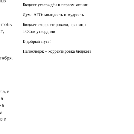
ных
Бюджет утверждён в первом чтении
Дума АГО: молодость и мудрость
Бюджет скорректировали, границы
 чтобы
ТОСов утвердили
т,
В добрый путь!
Напоследок – корректировка бюджета
тября,
га, в
 а
на
сы
в и