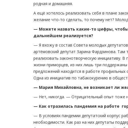
родная и домашняя.
А ещё хотелось реализовать себя в плане зак
желание что-то сделать, то почему нет? Моло
— Можете назвать какие-то цифры, чтобы
дальнейшем реализуется?
— Я вхожу в состав Совета молодых депутатов
артёмовский депутат Зарина Фардзинова. Там 
реализовать законотворческую инициативу. В 
жизни приморцев, из них лишь три поддержан
предложений находится в работе профильных 
Одна из инициатив по табакокурению в общест
— Мария Михайловна, не возникает ли жел
— Нет, никогда. — Отрицательный опыт тоже н
— Как отразилась пандемия на работе г
— В условиях пандемии депутатский корпус ра
необходимости. Как раз на них депутаты подде