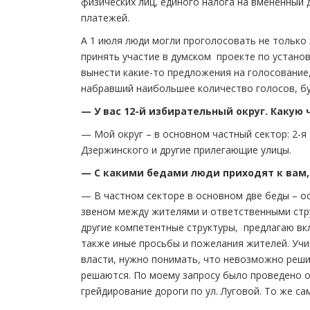
физических лиц, единого налога на вменённый
платежей.
А 1 июля люди могли проголосовать не только 
принять участие в думском проекте по устано
вынести какие-то предложения на голосование, 
набравший наибольшее количество голосов, бу
— У вас 12-й избирательный округ. Какую
— Мой округ – в основном частный сектор: 2-я
Дзержинского и другие прилегающие улицы.
— С какими бедами люди приходят к вам, 
— В частном секторе в основном две беды – ос
звеном между жителями и ответственными стру
другие компетентные структуры, предлагаю вкл
также иные просьбы и пожелания жителей. Учи
власти, нужно понимать, что невозможно реши
решаются. По моему запросу было проведено о
грейдирование дороги по ул. Луговой. То же са