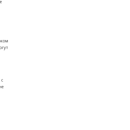
е
рком
огут
ь
 с
не