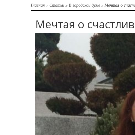
Главная
»
Статьи
»
В городской думе
»
Мечтая о счаст
Мечтая о счастли